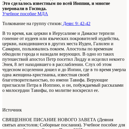
Это сделалось известным по всей Иоппии, и многие
уверовали в Господа.
Учебное пособие МДА
Толкование на группу стихов:
Деян: 9: 42-42
В то время, как церкви в Иерусалиме и Дамаске терпели
гонение от иудеев или языческих покровителей иудейства,
церкви, находившиеся в других места Иудеи, Галилеи и
Самарии, пользовались покоем. Апостолы по временам
обходили города и назидали верующих. В одно из таких
путешествий апостол Петр посетил Лидду и исцелил некоего
Энея, 8 лет находившего в расслаблении. Слух об этом
чудесном исцелении дошел и до Иопии, где в то время умерла
одна женщина-христианка, известная своей
благотворительностью, по имени Тавифа. Верующие
пригласили Петра в Иоппию, и он, побуждаемый рассказами
о милосердии Тавифы, по молитве воскресил ее.
Источник
СВЯЩЕННОЕ ПИСАНИЕ НОВОГО ЗАВЕТА (Деяния
святых апостолов; Соборные послания). Учебное пособие для