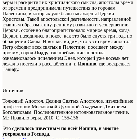
веры и раскрытия их христианского смысла, апостолы время
от времени предпринимали путешествия по городам
Палестины, в которых уже были насаждены Церкви
Христовы. Такой апостольской деятельности, направленной
главным образом к внутреннему развитию и усовершению
Церкви, особенно благоприятствовало мирное время, когда
Церкви находились в покое, как это было спустя три года по
обращении Савла. И вот мы видим, что в это время апостол
Петр обходит всех святых в Палестине, посещает, между
прочим, город
Лидду
, где пребывание апостола
ознаменовалось исцелением Энея, который уже восемь лет
лежал в постели в расслаблении, и
Иоппию
, где воскрешает
Тавифу.
Источник
Толковый Апостол. Деяния Святых Апостолов, изъяснённые
профессором Московской Духовной Академии Дмитрием
Боголеповым. Последовательное истолковательное чтение.
М.: Правило веры, 2010. С. 155-156
Это сделалось известным по всей Иоппии, и многие
уверовали в Господа.