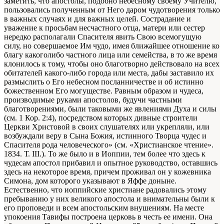
заметить, что апостолы, подобно небесному своему Учителю,
пользовались полученным от Него даром чудотворения только
в важных случаях и для важных целей. Сострадание и
уважение к просьбам несчастного отца, матери или сестер
нередко располагали Спасителя явить Свою всемогущую
силу, но совершаемое Им чудо, имея ближайшее отношение ко
благу какоголибо частного лица или семейства, в то же время
клонилось к тому, чтобы оно благотворно действовало на всех
обитателей какого-либо города или места, дабы заставило их
размыслить о Его небесном посланничестве и об истинно
божественном Его могуществе. Равным образом и чудеса,
производимые руками апостолов, будучи частными
благотворениями, были таковыми же явлениями Духа и силы
(см. 1 Кор. 2:4), посредством которых дивные строители
Церкви Христовой в своих слушателях или укрепляли, или
возбуждали веру в Сына Божия, истинного Творца чудес и
Спасителя рода человеческого» (см. «Христианское чтение».
1834. Т. III.). То же было и в Иоппии, тем более что здесь к
чудесам апостол прибавил и опытное руководство, оставшись
здесь на некоторое время, причем проживал он у кожевника
Симона, дом которого указывают в Яффе доныне.
Естественно, что иоппийские христиане радовались этому
пребыванию у них великого апостола и внимательны были к
его проповеди и всем апостольским внушениям. На месте
упокоения Тавифы построена церковь в честь ее имени. Она