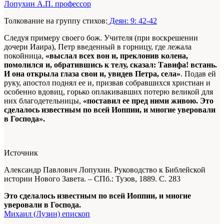
Лопухин А.П. профессор
Толкование на группу стихов:
Деян: 9: 42-42
Следуя примеру своего бож. Учителя (при воскрешении
дочери Иаира), Петр введенный в горницу, где лежала
покойница,
«выслал всех вон и, преклонив колена,
помолился и, обратившись к телу, сказал: Тавифа! встань.
И она открыла глаза свои и, увидев Петра, села»
. Подав ей
руку, апостол поднял ее и, призвав собрав­шихся христиан и
особенно вдовиц, горько оплакивавших по­терю великой для
них благодетельницы,
«поставил ее пред ни­ми живою. Это
сделалось известным по всей Иоппии, и многие уверовали
в Господа».
Источник
Александр Павлович Лопухин. Руководство к Библейской
истории Нового Завета. – СПб.: Тузов, 1889.
С. 283
Это сделалось известным по всей Иоппии, и многие
уверовали в Господа.
Михаил (Лузин) епископ