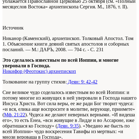
ублажается Православной Церковью 25 октября (см. «Полный
месяцеслов Востока» архиепископа Сергия. М., 1876, т. II).
Источник
Никанор (Каменский), архиепископ. Толковый Апостол. Том
1. Объяснение книги деяний святых апостолов и соборных
посланий. — М.: ДАРЪ, 2008. — 704 с. - С. 231
Это сделалось известным по всей Иоппии, и многие
уверовали в Господа.
Никифор (Феотокис) архиепископ
Толкование на группу стихов:
Деян: 9: 42-42
Сие великое чудо соделалось известным во всей Иоппии: и
потому многие из живущих в ней уверовали в Господа нашего
Иисуса Христа. Вот сила веры, ее же ради Бог творит чудеса:
«и вся, елика аще воспросите в молитве, верующе, приимете»
(
Мф. 21:22
). Чудеса же делают неверных верными. «И видеша
его», то есть Енеа, «вси живущие в Лидде и во Ассароне, иже
обратишася ко Господу» (
Деян. 9:35
). «Уведано же бысть по
всей Иоппии» чудо воскресения Тавифы из мертвых: «и
мнози вероваша в Господа».