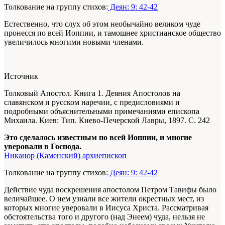
Толкование на группу стихов:
Деян: 9: 42-42
Естественно, что слух об этом необычайно великом чуде
пронесся по всей Иоппии, и тамошнее христианское общество
увеличилось многими новыми членами.
Источник
Толковый Апостол. Книга 1. Деяния Апостолов на
славянском и русском наречии, с предисловиями и
подробными объяснительными примечаниями епископа
Михаила. Киев: Тип. Киево-Печерской Лавры, 1897. С. 242
Это сделалось известным по всей Иоппии, и многие
уверовали в Господа.
Никанор (Каменский) архиепископ
Толкование на группу стихов:
Деян: 9: 42-42
Действие чуда воскрешения апостолом Петром Тавифы было
величайшее. О нем узнали все жители окрестных мест, из
которых многие уверовали в Иисуса Христа. Рассматривая
обстоятельства того и другого (над Энеем) чуда, нельзя не