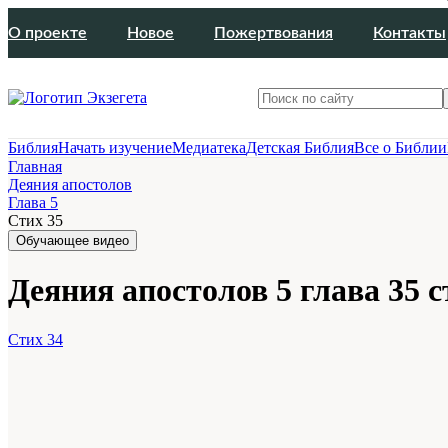
О проекте
Новое
Пожертвования
Контакты
Библия
Начать изучение
Медиатека
Детская Библия
Все о Библии
Главная
Деяния апостолов
Глава 5
Стих 35
Обучающее видео
Деяния апостолов 5 глава 35 с
Стих 34