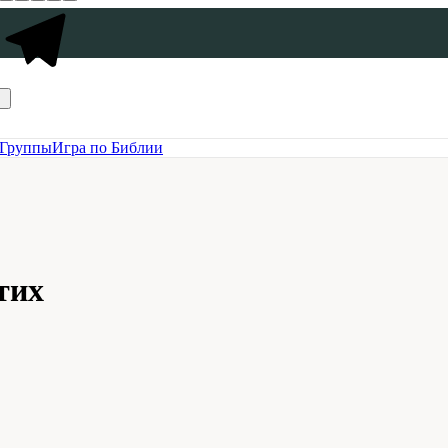
Группы
Игра по Библии
тих