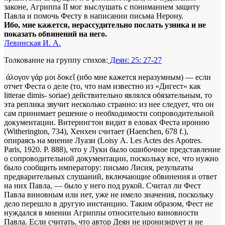
законе, Агриппа II мог выслушать с пониманием защиту
Павла и помочь Фесту в написании письма Нерону.
Ибо, мне кажется, нерассудительно послать узника и не
показать обвинений на него.
Левинская И. А.
Толкование на группу стихов:
Деян: 25: 27-27
άλογον γάρ μοι δοκεΐ (ибо мне кажется неразумным) — если
отчет Феста о деле (то, что нам известно из «Дигест» как
litterae dimis- soriae) действительно являлся обязательным, то
эта реплика звучит несколько странно: из нее следует, что он
сам принимает решение о необходимости сопроводительной
документации. Витерингтон видит в еловах Феста иронию
(Witherington, 734), Хенхен считает (Haenchen, 678 f.),
опираясь на мнение Луази (Loisy А. Les Actes des Apotres.
Paris, 1920. P. 888), что у Луки было ошибочное представление
о сопроводительной документации, поскольку все, что нужно
было сообщить императору: письмо Лисия, результаты
предварительных слушаний, включающие обвинения и ответ
на них Павла, — было у него под рукой. Считал ли Фест
Павла виновным или нет, уже не имело значения, поскольку
дело перешло в другую инстанцию. Таким образом, Фест не
нуждался в мнении Агриппы относительно виновности
Павла. Если считать, что автор Деян не иронизирует и не