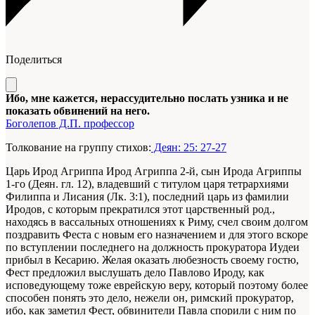
Поделиться
Ибо, мне кажется, нерассудительно послать узника и не
показать обвинений на него.
Боголепов Д.П. профессор
Толкование на группу стихов:
Деян: 25: 27-27
Царь Ирод Агриппа
Ирод Агриппа 2-й, сын Ирода Агриппы
1-го (Деян. гл. 12), владевший с титулом царя тетрархиями
Филиппа и Лисания (Лк. 3:1), последний царь из фамилии
Иродов, с которым прекратился этот царственный род.
,
находясь в вассальных отношениях к Риму, счел своим долгом
поздравить Феста с новым его назначением и для этого вскоре
по вступлении последнего на должность прокуратора Иудеи
прибыл в Кесарию. Желая оказать любезность своему гостю,
Фест предложил выслушать дело Павлово Ироду, как
исповедующему тоже еврейскую веру, который поэтому более
способен понять это дело, нежели он, римский прокуратор,
ибо, как заметил Фест, обвинители Павла спорили с ним по