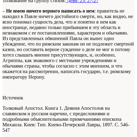
Толкование на группу стихов:
Деян: 25: 27-27
–
Не имею ничего верного написать о нем
: правитель не
находил в Павле ничего достойного смерти, но, как видно, не
ясно понимал сущность дела, что и понятно в нем как
иностранце, недавно только прибывшем в эту область и
незнакомом с ее постановлениями, характером и обычаями.
Из представленных обвинений Павла он вынес одно
убеждение, что по римским законам он не подлежит смертной
казни, но составить верное суждение о деле не мог и потому
хотел слышать мнение присутствующих, и, особенно,
Агриппы, как знакомого с местными учреждениями и
обычаями страны, чтобы согласно с этим мнением, и что
окажется на рассмотрении, написать государю, т.е. римскому
императору Нерону.
Источник
Толковый Апостол. Книга 1. Деяния Апостолов на
славянском и русском наречии, с предисловиями и
подробными объяснительными примечаниями епископа
Михаила. Киев: Тип. Киево-Печерской Лавры, 1897. С. 546-
547