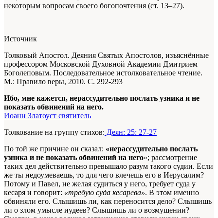
некоторым вопросам своего богопочтения (ст. 13–27).
Источник
Толковый Апостол. Деяния Святых Апостолов, изъяснённые
профессором Московской Духовной Академии Дмитрием
Боголеповым. Последовательное истолковательное чтение.
М.: Правило веры, 2010. С. 292-293
Ибо, мне кажется, нерассудительно послать узника и не
показать обвинений на него.
Иоанн Златоуст святитель
Толкование на группу стихов:
Деян: 25: 27-27
По той же причине он сказал:
«нерассудительно послать
узника и не показать обвинений на него
»; рассмотрение
таких дел действительно превышало разум такого судии. Если
же ты недоуме­ваешь, то для чего влечешь его в Иерусалим?
Потому и Па­вел, не желая судиться у него, требует суда у
кесаря и гово­рит:
«требую суда кесарева»
. В этом именно
обвиняли его. Слышишь ли, как пе­реносится дело? Слышишь
ли о злом умысле иудеев? Слы­шишь ли о возмущении?