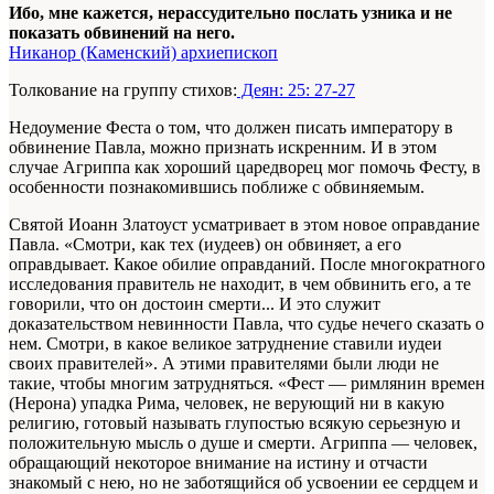
Ибо, мне кажется, нерассудительно послать узника и не
показать обвинений на него.
Никанор (Каменский) архиепископ
Толкование на группу стихов:
Деян: 25: 27-27
Недоумение Феста о том, что должен писать императору в
обвинение Павла, можно признать искренним. И в этом
случае Агриппа как хороший царедворец мог помочь Фесту, в
особенности познакомившись поближе с обвиняемым.
Святой Иоанн Златоуст усматривает в этом новое оправдание
Павла. «Смотри, как тех (иудеев) он обвиняет, а его
оправдывает. Какое обилие оправданий. После многократного
исследования правитель не находит, в чем обвинить его, а те
говорили, что он достоин смерти... И это служит
доказательством невинности Павла, что судье нечего сказать о
нем. Смотри, в какое великое затруднение ставили иудеи
своих правителей». А этими правителями были люди не
такие, чтобы многим затрудняться. «Фест — римлянин времен
(Нерона) упадка Рима, человек, не верующий ни в какую
религию, готовый называть глупостью всякую серьезную и
положительную мысль о душе и смерти. Агриппа — человек,
обращающий некоторое внимание на истину и отчасти
знакомый с нею, но не заботящийся об усвоении ее сердцем и