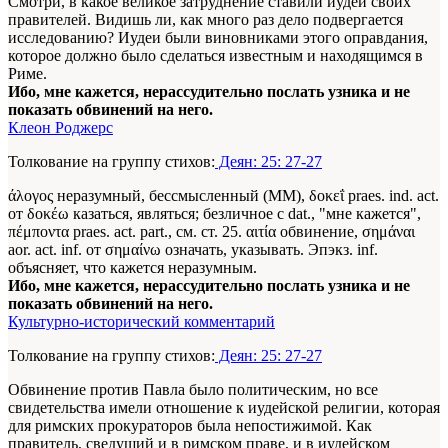
Смотри, в какое великое затруднение ставили иудеи своих
пра­вителей. Видишь ли, как много раз дело подвергается
исследованию? Иудеи были виновниками этого оправдания,
которое должно было сделаться известным и находящимся в
Риме.
Ибо, мне кажется, нерассудительно послать узника и не
показать обвинений на него.
Клеон Роджерс
Толкование на группу стихов:
Деян: 25: 27-27
άλογος неразумный, бессмысленный (ММ), δοκεΐ praes. ind. act.
от δοκέω казаться, являться; безличное с dat., "мне кажется",
πέμποντα praes. act. part., см. ст. 25. αιτία обвинение, σημάναι
aor. act. inf. от σημαίνω означать, указывать. Эпэкз. inf.
объясняет, что кажется неразумным.
Ибо, мне кажется, нерассудительно послать узника и не
показать обвинений на него.
Культурно-исторический комментарий
Толкование на группу стихов:
Деян: 25: 27-27
Обвинение против Павла было политическим, но все
свидетельства имели отношение к иудейской религии, которая
для римских прокураторов была непостижимой. Как
правитель, сведущий и в римском праве, и в иудейском