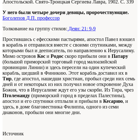
Апостольской. Свято-Троицкая Сергиева Лавра, 1902. С. 339
У него были четыре дочери девицы, пророчествующие.
Боголепов Д.П. профессор
Толкование на группу стихов:
Деян: 21: 9-9
Простившись с ефесскими пастырями, апостол Павел взошел
в корабль и отправился вместе с своими спутниками, между
которыми был и дееписатель, по направлению к Иерусалиму.
Мимо островов
Кос
и
Родос
скоро прибыли они в
Патару
(большой приморский торговый город малоазийской
провинции Линии) и здесь пересели на один купеческий
корабль, шедший в Финикию. Этот корабль доставил их в
Тир
, где апостол, нашедши христиан, пробыл среди них семь
дней и от некоторых из них получил новое откровение Духа
Божия, что в Иерусалиме ждут его узы скорби. Из Тира, чрез
Птолемаиду
(приморский город в пределах Палестины),
апостол и его спутники отплыли и прибыли в
Кесарию
, и
здесь, в доме благовестника Филиппа, одного из семи
диаконов, пробыли они многие дни.
Источник