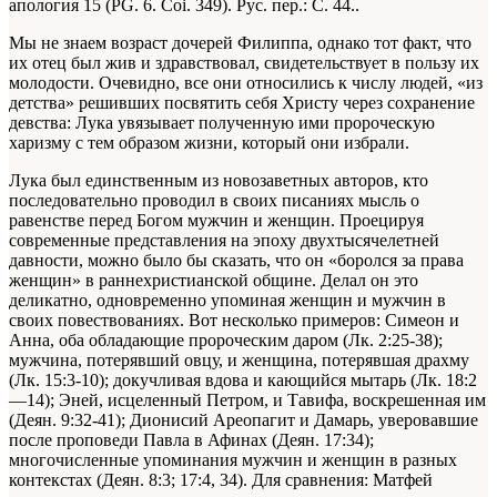
апология 15 (PG. 6. Coi. 349). Рус. пер.: С. 44.
.
Мы не знаем возраст дочерей Филиппа, однако тот факт, что
их отец был жив и здравствовал, свидетельствует в пользу их
молодости. Очевидно, все они относились к числу людей, «из
детства» решивших посвятить себя Христу через сохранение
девства: Лука увязывает полученную ими пророческую
харизму с тем образом жизни, который они избрали.
Лука был единственным из новозаветных авторов, кто
последовательно проводил в своих писаниях мысль о
равенстве перед Богом мужчин и женщин. Проецируя
современные представления на эпоху двухтысячелетней
давности, можно было бы сказать, что он «боролся за права
женщин» в раннехристианской общине. Делал он это
деликатно, одновременно упоминая женщин и мужчин в
своих повествованиях. Вот несколько примеров: Симеон и
Анна, оба обладающие пророческим даром (Лк. 2:25-38);
мужчина, потерявший овцу, и женщина, потерявшая драхму
(Лк. 15:3-10); докучливая вдова и кающийся мытарь (Лк. 18:2
—14); Эней, исцеленный Петром, и Тавифа, воскрешенная им
(Деян. 9:32-41); Дионисий Ареопагит и Дамарь, уверовавшие
после проповеди Павла в Афинах (Деян. 17:34);
многочисленные упоминания мужчин и женщин в разных
контекстах (Деян. 8:3; 17:4, 34). Для сравнения: Матфей