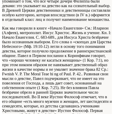
упоминает о том, что все четыре дочери Филиппа были
девами: это указывает на девство как на сознательный выбор.
В Древней Церкви девственники и девственницы составляли
особую категорию, которая впоследствии (в IV в.) оформится
в отдельный класс лиц и получит наименование монашества.
Как мы говорили в книге «Начало Евангелия»
См.: Иларион
(Алфеев), митрополит. Иисус Христос. Жизнь и учение. Кн. I:
Начало Евангелия. С. 683-689.
, для Иисуса Христа безбрачие
было осознанным выбором. Его слова о «скопцах для Царства
Небесного» (Мф. 19:10-12) легли в основу того понимания
девства, которое получило продолжение в раннехристианской
общине. Павел в Первом послании к Коринфянам говорит,
что «хорошо человеку не касаться женщины» (1 Кор. 7:1), но
при этом никоим образом не навязывает девственный образ
жизни в качестве нормы и не умаляет значение брака
82 Ср.:
Fwnish V. Р. The Moral Teae hi ng of Paul. P. 42.
. Развивая свои
мысли о девстве, Павел подчеркивает, что не имеет на это
повеления от Господа, а лишь дает совет, основанный на
собственном опыте (1 Кор. 7:25). Не без влияния Павла
безбрачие обрело в ранней Церкви значительное число
последователей. Во II веке Иустин Философ отмечает, что в
его общине «есть много мужчин и женщин, лет шестидесяти и
семидесяти, которые, из детства сделавшись учениками
Христовыми, живут в девстве»
Иустин Философ. Первая