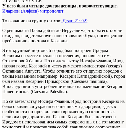
2018.002, 3.39. 9.1-6.
У него были четыре дочери девицы, пророчествующие.
Иларион (Алфеев) митрополит
Толкование на группу стихов:
Деян: 21: 9-9
О решимости Павла дойти до Иерусалима, что бы его там ни
ожидало, свидетельствует повествование Луки, посвященное
пребыванию апостола в Кесарии.
Этот крупный портовый город был построен Иродом
Великим на месте прежнего поселения, носившего имя
Стратоновой башни. По свидетельству Иосифа Флавия, Ирод
назвал город Кесарией в честь римского императора (кесаря)
Октавиана Августа. Чтобы отличить его от других городов с
таким названием (например, Кесарии Каппадокийской), город
был назван Кесарией Приморской (Caesarea maritima).
Впоследствии в употребление вошло наименование Кесария
Палестинская (Caesarea Palestina).
По свидетельству Иосифа Флавия, Ирод построил Кесарию из
белого камня «и украсил его пышными дворцами; здесь в
особенности он проявил свою врожденную склонность к
великим предприятиям». Гавань Кесарии была построена
Иродом с использованием самых современных на тот момент
технологий и представляла собой грандиозное сооружение: