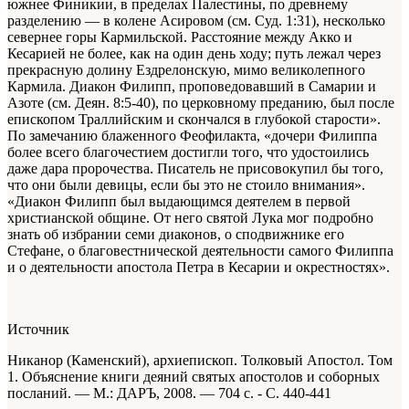
южнее Финикии, в пределах Палестины, по древнему
разделению — в колене Асировом (см. Суд. 1:31), несколько
севернее горы Кармильской. Расстояние между Акко и
Кесарией не более, как на один день ходу; путь лежал через
прекрасную долину Ездрелонскую, мимо великолепного
Кармила. Диакон Филипп, проповедовавший в Самарии и
Азоте (см. Деян. 8:5-40), по церковному преданию, был после
епископом Траллийским и скончался в глубокой старости».
По замечанию блаженного Феофилакта, «дочери Филиппа
более всего благочестием достигли того, что удостоились
даже дара пророчества. Писатель не присовокупил бы того,
что они были девицы, если бы это не стоило внимания».
«Диакон Филипп был выдающимся деятелем в первой
христианской общине. От него святой Лука мог подробно
знать об избрании семи диаконов, о сподвижнике его
Стефане, о благовестнической деятельности самого Филиппа
и о деятельности апостола Петра в Кесарии и окрестностях».
Источник
Никанор (Каменский), архиепископ. Толковый Апостол. Том
1. Объяснение книги деяний святых апостолов и соборных
посланий. — М.: ДАРЪ, 2008. — 704 с. - С. 440-441