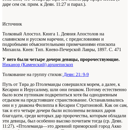
даре сем см. прим. к Деян. 11:27 и парал.).
Источник
Толковый Апостол. Книга 1. Деяния Апостолов на
славянском и русском наречии, с предисловиями и
подробными объяснительными примечаниями епископа
Михаила. Киев: Тип. Киево-Печерской Лавры, 1897. С. 471
У него были четыре дочери девицы, пророчествующие.
Никанор (Каменский) архиепископ
Толкование на группу стихов:
Деян: 21: 9-9
Путь от Тира до Птолемаиды совершился морем, а далее, к
Кесарии и Иерусалиму, шли они пешком. Потому естественно
было всем путникам подкрепиться хотя бы однодневным
отдыхом на предстоявшее странствование. Останавливались
они и у диакона Филиппа в Кесарии Стратоновой. Как он сам,
так и его четыре дочери были исполнены великих даров
благодати, среди которых дар пророчества, которым обладали
эти девицы, был особенно высоко почитаем тогда (ср. Деян.
11:27). «Птолемаида—это древний приморский город Акко