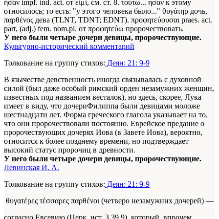
ήσαν impf. ind. act. от είμί, см. ст. 8. τούτω... ησαν к этому
относилось; то есть: "у этого человека было..." θυγάτηρ дочь,
παρθένος дева (TLNT, TDNT; EDNT). προφητεύουσαι praes. act.
part, (adj.) fem. nom.pl. от προφητεύω пророчествовать.
У него были четыре дочери девицы, пророчествующие.
Культурно-исторический комментарий
Толкование на группу стихов:
Деян: 21: 9-9
В язычестве девственность иногда связывалась с духовной
силой (был даже особый римский орден незамужних женщин,
известных под названием весталок), но здесь, скорее, Лука
имеет в виду, что дочериФилиппа были девицами моложе
шестнадцати лет. Форма греческого глагола указывает на то,
что они пророчествовали постоянно. Еврейское предание о
пророчествующих дочерях Иова (в 3авете Иова), вероятно,
относится к более позднему времени, но подтверждает
высокий статус пророчиц в древности.
У него были четыре дочери девицы, пророчествующие.
Левинская И. А.
Толкование на группу стихов:
Деян: 21: 9-9
θυγατέρες τέσσαρες παρθένοι (четверо незамужних дочерей) —
согласно Евсевию (Церк. ист. 3.39.9), который, впрочем,