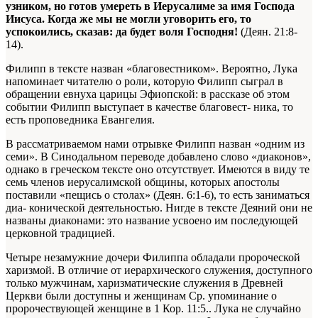
узником, но готов умереть в Иерусалиме за имя Господа
Иисуса. Когда же мы не могли уговорить его, то
успокоились, сказав: да будет воля Господня!
(Деян. 21:8-
14).
Филипп в тексте назван «благовестником». Вероятно, Лука
напоминает читателю о роли, которую Филипп сыграл в
обращении евнуха царицы Эфиопской: в рассказе об этом
событии Филипп выступает в качестве благовест- ника, то
есть проповедника Евангелия.
В рассматриваемом нами отрывке Филипп назван «одним из
семи». В Синодальном переводе добавлено слово «диаконов»,
однако в греческом тексте оно отсутствует. Имеются в виду те
семь членов иерусалимской общины, которых апостолы
поставили «пещись о столах» (Деян. 6:1-6), то есть заниматься
диа- конической деятельностью. Нигде в тексте Деяний они не
названы диаконами: это название усвоено им последующей
церковной традицией.
Четыре незамужние дочери Филиппа обладали пророческой
харизмой. В отличие от иерархического служения, доступного
только мужчинам, харизматические служения в Древней
Церкви были доступны и женщинам
Ср. упоминание о
пророчествующей женщине в 1 Кор. 11:5.
. Лука не случайно