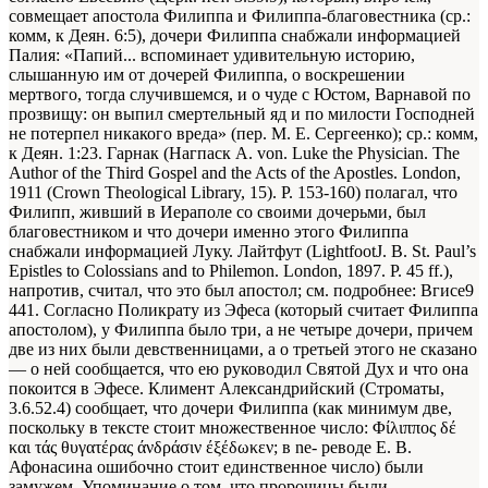
совмещает апостола Филиппа и Филиппа-благовестника (ср.:
комм, к Деян. 6:5), дочери Филиппа снабжали информацией
Палия: «Папий... вспоминает удивительную историю,
слышанную им от дочерей Филиппа, о воскрешении
мертвого, тогда случившемся, и о чуде с Юстом, Варнавой по
прозвищу: он выпил смертельный яд и по милости Господней
не потерпел никакого вреда» (пер. Μ. Е. Сергеенко); ср.: комм,
к Деян. 1:23. Гарнак (Нагпаск A. von. Luke the Physician. The
Author of the Third Gospel and the Acts of the Apostles. London,
1911 (Crown Theological Library, 15). P. 153-160) полагал, что
Филипп, живший в Иераполе со своими дочерьми, был
благовестником и что дочери именно этого Филиппа
снабжали информацией Луку. Лайтфут (LightfootJ. В. St. Paul’s
Epistles to Colossians and to Philemon. London, 1897. P. 45 ff.),
напротив, считал, что это был апостол; см. подробнее: Вгисе9
441. Согласно Поликрату из Эфеса (который считает Филиппа
апостолом), у Филиппа было три, а не четыре дочери, причем
две из них были девственницами, а о третьей этого не сказано
— о ней сообщается, что ею руководил Святой Дух и что она
покоится в Эфесе. Климент Александрийский (Строматы,
3.6.52.4) сообщает, что дочери Филиппа (как минимум две,
поскольку в тексте стоит множественное число: Φίλιππος δέ
και τάς θυγατέρας άνδράσιν έξέδωκεν; в ne- реводе Ε. В.
Афонасина ошибочно стоит единственное число) были
замужем. Упоминание о том, что пророчицы были