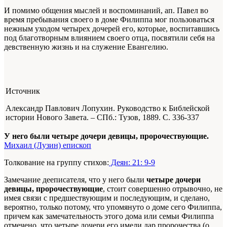
И помимо общения мыслей и воспоминаний, ап. Павел во
время пребывания своего в доме Филиппа мог пользоваться
нежным уходом четырех дочерей его, которые, воспитавшись
под благотворным влиянием своего отца, посвятили себя на
девственную жизнь и на служение Евангелию.
Источник
Александр Павлович Лопухин. Руководство к Библейской
истории Нового Завета. – СПб.: Тузов, 1889.
С. 336-337
У него были четыре дочери девицы, пророчествующие.
Михаил (Лузин) епископ
Толкование на группу стихов:
Деян: 21: 9-9
Замечание дееписателя, что у него были
четыре дочери
девицы, пророчествующие
, стоит совершенно отрывочно, не
имея связи с предшествующим и последующим, и сделано,
вероятно, только потому, что упомянуто о доме сего Филиппа,
причем как замечательность этого дома или семьи Филиппа
отмечено, что четыре дочери его имели дар пророчества (о