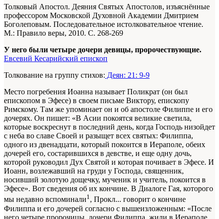
Толковый Апостол. Деяния Святых Апостолов, изъяснённые
профессором Московской Духовной Академии Дмитрием
Боголеповым. Последовательное истолковательное чтение.
М.: Правило веры, 2010. С. 268-269
У него были четыре дочери девицы, пророчествующие.
Евсевий Кесарийский епископ
Толкование на группу стихов:
Деян: 21: 9-9
Место погребения Иоанна
называет Поликрат (он был
епископом в Эфесе) в своем письме Виктору, епископу
Римскому. Там же упоминает он и об апостоле Филиппе и его
дочерях. Он пишет: «В Асии покоятся великие светила,
которые воскреснут в последний день, когда Господь низойдет
с неба во славе Своей и разыщет всех святых: Филиппа,
одного из двенадцати, который покоится в Иераполе, обеих
дочерей его, состарившихся в девстве, и еще одну дочь,
которой руководил Дух Святой и которая почивает в Эфесе. И
Иоанн, возлежавший на груди у Господа, священник,
носивший золотую дощечку, мученик и учитель, покоится в
Эфесе». Вот сведения об их кончине. В Диалоге Гая, которого
1
мы недавно вспоминали
, Прокл... говорит о кончине
Филиппа и его дочерей согласно с вышеизложенным: «После
него четыре пророчицы, дочери Филиппа, жили в Иераполе,