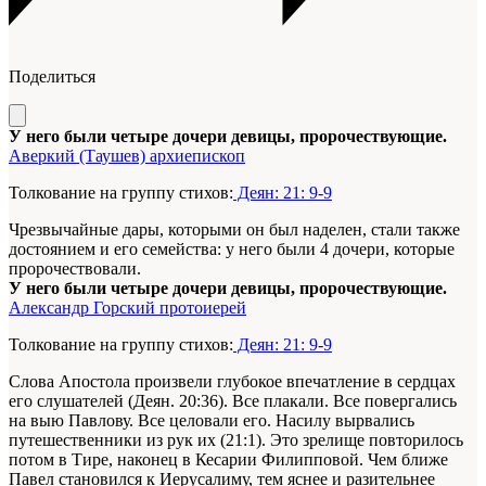
Поделиться
У него были четыре дочери девицы, пророчествующие.
Аверкий (Таушев) архиепископ
Толкование на группу стихов:
Деян: 21: 9-9
Чрезвычайные дары, которыми он был наделен, стали также
достоянием и его семейства: у него были 4 дочери, которые
пророчествовали.
У него были четыре дочери девицы, пророчествующие.
Александр Горский протоиерей
Толкование на группу стихов:
Деян: 21: 9-9
Слова Апостола произвели глубокое впечатление в сердцах
его слушателей (Деян. 20:36). Все плакали. Все повергались
на выю Павлову. Все целовали его. Насилу вырвались
путешественники из рук их (21:1). Это зрелище повторилось
потом в Тире, наконец в Кесарии Филипповой. Чем ближе
Павел становился к Иерусалиму, тем яснее и разительнее