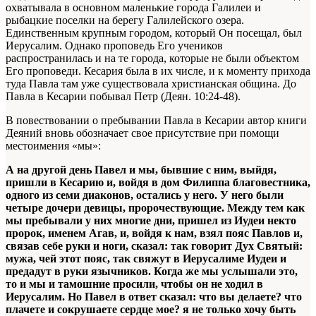
охватывала в основном маленькие города Галилеи и
рыбацкие поселки на берегу Галилейского озера.
Единственным крупным городом, который Он посещал, был
Иерусалим. Однако проповедь Его учеников
распространилась и на те города, которые не были объектом
Его проповеди. Кесария была в их числе, и к моменту прихода
туда Павла там уже существовала христианская община. До
Павла в Кесарии побывал Петр (Деян. 10:24-48).
В повествовании о пребывании Павла в Кесарии автор книги
Деяний вновь обозначает свое присутствие при помощи
местоимения «мы»:
А на другой день Павел и мы, бывшие с ним, выйдя,
пришли в Кесарию и, войдя в дом Филиппа благовестника,
одного из семи диаконов, остались у него. У него были
четыре дочери девицы, пророчествующие. Между тем как
мы пребывали у них многие дни, пришел из Иудеи некто
пророк, именем Агав, и, войдя к нам, взял пояс Павлов и,
связав себе руки и ноги, сказал: так говорит Дух Святый:
мужа, чей этот пояс, так свяжут в Иерусалиме Иудеи и
предадут в руки язычников. Когда же мы услышали это,
то и мы и тамошние просили, чтобы он не ходил в
Иерусалим. Но Павел в ответ сказал: что вы делаете? что
плачете и сокрушаете сердце мое? я не только хочу быть