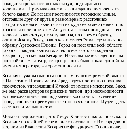
находятся три колоссальных статуи, подпираемых
колоннами... Примыкающие к гавани здания построены из
белого камня. До гавани простираются городские улицы,
отстоящие друг от друга в равномерных расстояниях.
Напротив входа в гавани стоял на кургане замечательный по
красоте и величине храм Августа, а в этом последнем — его
колоссальная статуя, не уступавшая, по своему образцу,
олимпийскому Зевсу, равно как и статуя Рима, сделанная по
образцу Аргосской Юноны. Город он посвятил всей области,
гавань — мореплавателям, а часть всего этого творения —
кесарю и дал ему имя Кесарии. И остальные возведенные им
постройки: амфитеатр, театр и рынок - были также достойны
имени императора, которое они носили.
Кесария служила главным опорным пунктом римской власти
в Палестине. После смерти Ирода здесь постоянно проживал
прокуратор, управлявший Иудеей от имени императора. Здесь
же был расквартирован римский легион, при необходимости
использовавшийся для подавления восстаний. Население
города состояло преимущественно из «эллинов». Иудеи здесь
составляли меньшинство.
Можно предположить, что Иисус Христос никогда не бывал в
Кесарии: по крайней мере в числе посещенных Им городов ни
в одном из Евангелий Кесария не фигурирует. Его проповедь