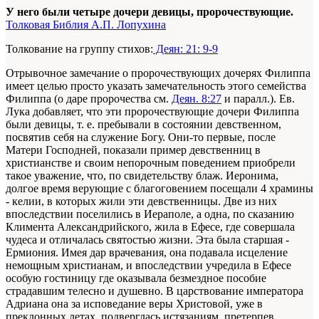
У него были четыре дочери девицы, пророчествующие.
Толковая Библия А.П. Лопухина
Толкование на группу стихов:
Деян: 21: 9-9
Отрывочное замечание о пророчествующих дочерях Филиппа
имеет целью просто указать замечательность этого семейства
Филиппа (о даре пророчества см.
Деян. 8:27
и паралл.). Ев.
Лука добавляет, что эти пророчествующие дочери Филиппа
были девицы, т. е. пребывали в состоянии девственном,
посвятив себя на служение Богу. Они-то первые, после
Матери Господней, показали пример девственниц в
христианстве и своим непорочным поведением приобрели
такое уважение, что, по свидетельству блаж. Иеронима,
долгое время верующие с благоговением посещали 4 храмины
- келии, в которых жили эти девственницы. Две из них
впоследствии поселились в Иераполе, а одна, по сказанию
Климента Александрийского, жила в Ефесе, где совершала
чудеса и отличалась святостью жизни. Эта была старшая -
Ермиония. Имея дар врачевания, она подавала исцеление
немощным христианам, и впоследствии учредила в Ефесе
особую гостиницу где оказывала безмездное пособие
страдавшим телесно и душевно. В царствование императора
Адриана она за исповедание веры Христовой, уже в
преклонных летах, подверглась истязаниям, претерпев