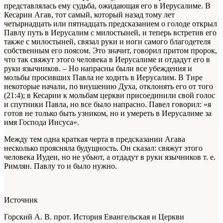
представлялась ему судьба, ожидающая его в Иерусалиме. В
Кесарии Агав, тот самый, который назад тому лет
четырнадцать или пятнадцать предсказанием о голоде открыл
Павлу путь в Иерусалим с милостыней, и теперь встретив его
также с милостыней, связал руки и ноги самого благодетеля
собственным его поясом. Это значит, говорил притом пророк,
что так свяжут этого человека в Иерусалиме и отдадут его в
руки язычников. – Но напрасны были все убеждения и
мольбы просивших Павла не ходить в Иерусалим. В Тире
некоторые начали, по внушению Духа, отклонять его от того
(21:4); в Кесарии к мольбам церкви присоединили свой голос
и спутники Павла, но все было напрасно. Павел говорил: «я
готов не только быть узником, но и умереть в Иерусалиме за
имя Господа Иисуса».
Между тем одна краткая черта в предсказании Агава
несколько проясняла будущность. Он сказал: свяжут этого
человека Иудеи, но не убьют, а отдадут в руки язычников т. е.
Римлян. Павлу то и было нужно.
Источник
Горский А. В. прот. История Евангельская и Церкви