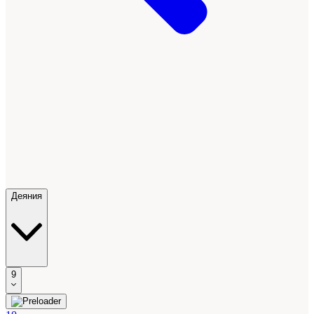
Деяния
9