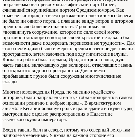
по размерам она превосходила афинский порт Пирей,
считавшийся крупнейшим портом Средиземноморья. Как
отмечает историк, на всем протяжении палестинского берега
не было ни одного порта, а плавание ввиду ветров и штормов
представляло большие опасности. Ирод пожелал
«воздвигнуть сооружение, которое по силе своей могло
противостоять морю и которое своей красотой не давало бы
возможности даже подозревать перенесенные трудности». Для
этого необходимо было измерить предназначенное для гавани
пространство, затем заложить под воду гигантские валуны.
Когда эта работа была сделана, Ирод отстроил надводную
часть гавани, включавшую два волнореза, отделявших гавань
от открытого водного пространства. Для приема
прибывавших грузов были сооружены многочисленные
склады.
Многие нововведения Ирода, по мнению иудейского
историка, были направлены на то, чтобы «подорвать в самом
основании религию и добрые нравы». В архитектурном
ансамбле Кесарии большую роль играли здания и скульптуры,
выстроенные с целью распространения в Палестине
языческого культа императора:
Вход в гавань был на севере, потому что северный ветер там
наиболее умеренный. У входа на каждой стороне его