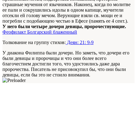
страшные мучения от язычников. Наконец, когда по молитве
ее пали и сокрушились идолы в одном капище, мучители
отсекли ей голову мечом. Верующие взяли св. мощи ее и
погребли с подобающею честью в Ефесе (память ее 4 сент.).
У него были четыре дочери девицы, пророчествующие.
Феофилакт Болгарский блаженный
Толкование на группу стихов:
Деян: 21: 9-9
У диакона Филиппа были дочери. Но заметь, что дочери его
были девицы и пророчицы и что они более всего
благочестием достигли того, что удостоились даже дара
пророчества. Писатель не присовокупил бы, что они были
девицы, если бы это не стоило внимания.