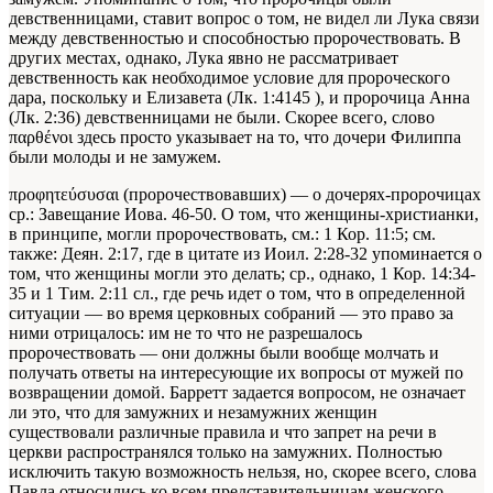
девственницами, ставит вопрос о том, не видел ли Лука связи
между девственностью и способностью пророчествовать. В
других местах, однако, Лука явно не рассматривает
девственность как необходимое условие для пророческого
дара, поскольку и Елизавета (Лк. 1:4145 ), и пророчица Анна
(Лк. 2:36) девственницами не были. Скорее всего, слово
παρθένοι здесь просто указывает на то, что дочери Филиппа
были молоды и не замужем.
προφητεύσυσαι (пророчествовавших) — о дочерях-пророчицах
ср.: Завещание Иова. 46-50. О том, что женщины-христианки,
в принципе, могли пророчествовать, см.: 1 Кор. 11:5; см.
также: Деян. 2:17, где в цитате из Иоил. 2:28-32 упоминается о
том, что женщины могли это делать; ср., однако, 1 Кор. 14:34-
35 и 1 Тим. 2:11 сл., где речь идет о том, что в определенной
ситуации — во время церковных собраний — это право за
ними отрицалось: им не то что не разрешалось
пророчествовать — они должны были вообще молчать и
получать ответы на интересующие их вопросы от мужей по
возвращении домой. Барретт задается вопросом, не означает
ли это, что для замужних и незамужних женщин
существовали различные правила и что запрет на речи в
церкви распространялся только на замужних. Полностью
исключить такую возможность нельзя, но, скорее всего, слова
Павла относились ко всем представительницам женского