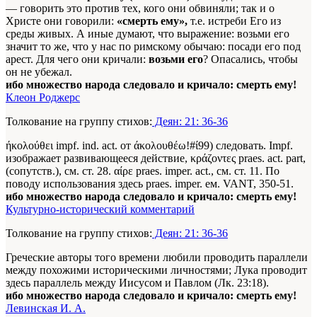
— говорить это против тех, кого они обвиняли; так и о
Христе они гово­рили:
«смерть ему»,
т.е. истреби Его из
среды живых. А иные думают, что выражение: возьми его
значит то же, что у нас по римскому обычаю: посади его под
арест. Для чего они кричали:
возьми его
? Опасались, чтобы
он не убежал.
ибо множество народа следовало и кричало: смерть ему!
Клеон Роджерс
Толкование на группу стихов:
Деян: 21: 36-36
ήκολούθει impf. ind. act. от άκολουθέω!#ί99) следовать. Impf.
изображает развивающееся действие, κράζοντες praes. act. part,
(сопутств.), см. ст. 28. αίρε praes. imper. act., см. ст. 11. По
поводу использования здесь praes. imper. ем. VANT, 350-51.
ибо множество народа следовало и кричало: смерть ему!
Культурно-исторический комментарий
Толкование на группу стихов:
Деян: 21: 36-36
Греческие авторы того времени любили проводить параллели
между похожими историческими личностями; Лука проводит
здесь параллель между Иисусом и Павлом (Лк. 23:18).
ибо множество народа следовало и кричало: смерть ему!
Левинская И. А.