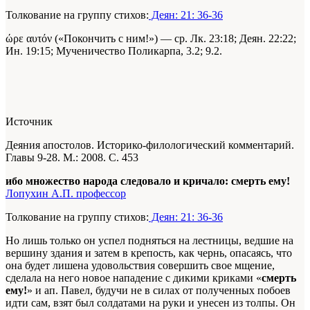
Толкование на группу стихов:
Деян: 21: 36-36
ώρε αυτόν («Покончить с ним!») — ср. Лк. 23:18; Деян. 22:22;
Ин. 19:15; Мученичество Поликарпа, 3.2; 9.2.
Источник
Деяния апостолов. Историко-филологический комментарий.
Главы 9-28. М.: 2008. С. 453
ибо множество народа следовало и кричало: смерть ему!
Лопухин А.П. профессор
Толкование на группу стихов:
Деян: 21: 36-36
Но лишь только он успел подняться на лестницы, ведшие на
вершину здания и затем в крепость, как чернь, опасаясь, что
она будет лишена удовольствия совершить свое мщение,
сделала на него новое нападение с дикими криками «
смерть
ему!
» и ап. Павел, будучи не в силах от полученных побоев
идти сам, взят был солдатами на руки и унесен из толпы. Он