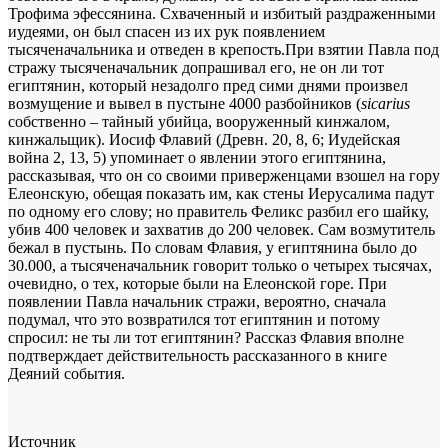
Трофима эфессянина. Схваченный и избитый раздраженными
иудеями, он был спасен из их рук появлением
тысяченачальника и отведен в крепость.При взятии Павла под
стражу тысяченачальник допрашивал его, не он ли тот
египтянин, который незадолго пред сими днями произвел
возмущение и вывел в пустыне 4000 разбойников (
sicarius
собственно – тайный убийца, вооруженный кинжалом,
кинжальщик). Иосиф Флавий (Древн. 20, 8, 6; Иудейская
война 2, 13, 5) упоминает о явлении этого египтянина,
рассказывая, что он со своими приверженцами взошел на гору
Елеонскую, обещая показать им, как стены Иерусалима падут
по одному его слову; но правитель Феликс разбил его шайку,
убив 400 человек и захватив до 200 человек. Сам возмутитель
бежал в пустынь. По словам Флавия, у египтянина было до
30.000, а тысяченачальник говорит только о четырех тысячах,
очевидно, о тех, которые были на Елеонской горе. При
появлении Павла начальник стражи, вероятно, сначала
подумал, что это возвратился тот египтянин и потому
спросил: не ты ли тот египтянин? Рассказ Флавия вполне
подтверждает действительность рассказанного в книге
Деяний события.
Источник