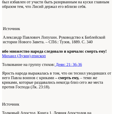
был избавлен от участи быть разорванным на куски главным
образом тем, что Лисий держал его вблизи себя.
Источник
Александр Павлович Лопухин. Руководство к Библейской
истории Нового Завета. – СПб.: Тузов, 1889.
С. 340
ибо множество народа следовало и кричало: смерть ему!
Михаил (Лузин) епископ
Толкование на группу стихов:
Деян: 21: 36-36
Ярость народа выражалась в том, что он теснил уводивших от
него Павла воинов с криками
– смерть ему,
– теми же
криками, которые раздавались некогда близ сего же места
против Господа (Лк. 23:18).
Источник
Толковый Апостол. Книга 1. Деяния Апостолов на