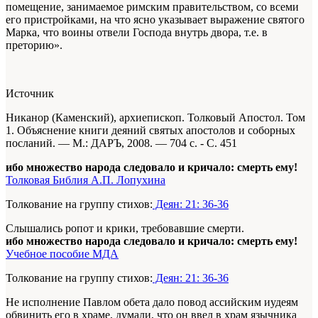
помещение, занимаемое римским правительством, со всеми
его пристройками, на что ясно указывает выражение святого
Марка, что воины отвели Господа внутрь двора, т.е. в
преторию».
Источник
Никанор (Каменский), архиепископ. Толковый Апостол. Том
1. Объяснение книги деяний святых апостолов и соборных
посланий. — М.: ДАРЪ, 2008. — 704 с. - С. 451
ибо множество народа следовало и кричало: смерть ему!
Толковая Библия А.П. Лопухина
Толкование на группу стихов:
Деян: 21: 36-36
Слышались ропот и крики, требовавшие смерти.
ибо множество народа следовало и кричало: смерть ему!
Учебное пособие МДА
Толкование на группу стихов:
Деян: 21: 36-36
Не исполнение Павлом обета дало повод ассийским иудеям
обвинить его в храме, думали, что он ввел в храм язычника