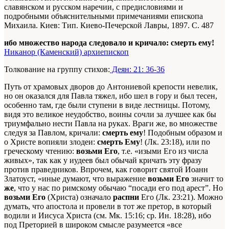
славянском и русском наречии, с предисловиями и
подробными объяснительными примечаниями епископа
Михаила. Киев: Тип. Киево-Печерской Лавры, 1897. С. 487
ибо множество народа следовало и кричало: смерть ему!
Никанор (Каменский) архиепископ
Толкование на группу стихов:
Деян: 21: 36-36
Путь от храмовых дворов до Антониевой крепости невелик,
но он оказался для Павла тяжел, ибо шел в гору и был тесен,
особенно там, где были ступени в виде лестницы. Потому,
видя это великое неудобство, воины сочли за лучшее как бы
триумфально нести Павла на руках. Враги же, во множестве
следуя за Павлом, кричали:
смерть ему
! Подобным образом и
о Христе вопияли злодеи:
смерть Ему
! (Лк. 23:18), или по
греческому чтению:
возьми Его
, т.е. «изыми Его из числа
живых», так как у иудеев был обычай кричать эту фразу
против праведников. Впрочем, как говорит святой Иоанн
Златоуст, «иные думают, что выражение
возьми Его
значит το
же
, что у нас по римскому обычаю “посади его под арест”. Но
возьми Его
(Христа) означало
распни
Его (Лк. 23:21). Можно
думать, что апостола и провели в тот же претор, в который
водили и Иисуса Христа (см. Мк. 15:16; ср. Ин. 18:28), ибо
под Преторией в широком смысле разумеется «все