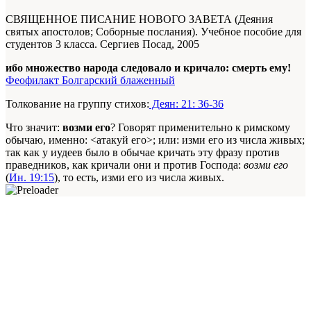
СВЯЩЕННОЕ ПИСАНИЕ НОВОГО ЗАВЕТА (Деяния
святых апостолов; Соборные послания). Учебное пособие для
студентов 3 класса. Сергиев Посад, 2005
ибо множество народа следовало и кричало: смерть ему!
Феофилакт Болгарский блаженный
Толкование на группу стихов:
Деян: 21: 36-36
Что значит:
возми его
? Говорят применительно к римскому
обычаю, именно: <атакуй его>; или: изми его из числа живых;
так как у иудеев было в обычае кричать эту фразу против
праведников, как кричали они и против Господа:
возми его
(
Ин. 19:15
), то есть, изми его из числа живых.