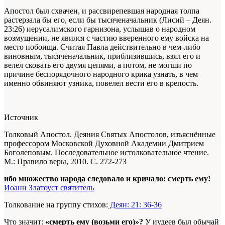
Апостол был схвачен, и рассвирепевшая народная толпа
растерзала бы его, если бы тысяченачальник (Лисий – Деян.
23:26) иерусалимского гарнизона, услышав о народном
возмущении, не явился с частию вверенного ему войска на
место побоища. Считая Павла действительно в чем-либо
виновным, тысяченачальник, приблизившись, взял его и
велел сковать его двумя цепями, а потом, не могши по
причине беспорядочного народного крика узнать, в чем
именно обвиняют узника, повелел вести его в крепость.
Источник
Толковый Апостол. Деяния Святых Апостолов, изъяснённые
профессором Московской Духовной Академии Дмитрием
Боголеповым. Последовательное истолковательное чтение.
М.: Правило веры, 2010. С. 272-273
ибо множество народа следовало и кричало: смерть ему!
Иоанн Златоуст святитель
Толкование на группу стихов:
Деян: 21: 36-36
Что значит:
«смерть ему (возьми его)»?
У иудеев был обычай