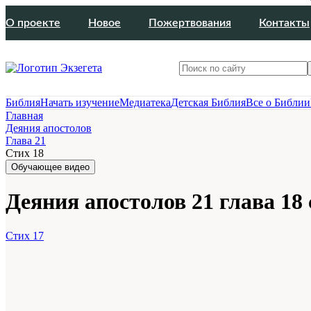
О проекте
Новое
Пожертвования
Контакты
Библия
Начать изучение
Медиатека
Детская Библия
Все о Библии
Главная
Деяния апостолов
Глава 21
Стих 18
Обучающее видео
Деяния апостолов 21 глава 18 
Стих 17