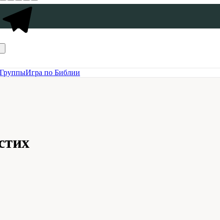
Группы
Игра по Библии
стих