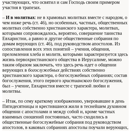
участвующих, что освятил и сам Господь своим примером
участия в трапезах.
–
И в молитвах
: не в храмовых молитвах вместе с народом, о
чем ниже речь (ст. 46), но особенных, частных, общественных
молитвах собственно христианского характера, молитвах,
которыми сопровождалось, вероятно, совершение таинства
Евхаристии, а равно и другие общественные собрания по
домам верующих (ст. 46), под руководством апостолов. Из
сопоставления всех этих понятий – учения, общения,
преломления хлеба и молитв, которыми характеризуется здесь
жизнь первохристианского общества в Иерусалиме, можно
таким образом заключать, что здесь речь идет о общении
верующих в
богослужебных
действиях собственно
христианского характера, о богослужебных собраниях; состав
богослужения, этого первого
христианского
богослужения,
был – учение, Евхаристия вместе с трапезой любви и
молитвы.
– Итак, по сему краткому изображению, уверовавшие в день
Пятидесятницы и крестившиеся жили в теснейшем духовном
общении с апостолами и между собой и, кроме частных
взаимных сношений постоянных, часто сходились в
общественные богослужебные собрания под руководством
апостолов, в каковых собраниях апостолы поучали верующих,