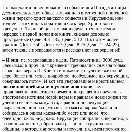
По окончании повествования о событии дня Пятидесятницы
дееписатель делает общее замечание о внутренней и внешней
жизни первого христианского общества в Иерусалиме, или
точнее – этих вновь обратившихся к вере Христовой и
крещеных. Такие общие замечания делаются писателем
нередко в первой половине книги, сначала довольно
пространные (Деян. 4:31–35; Деян. 5:12–16), потом более
краткие (Деян. 5:42; Деян. 6:7; Деян. 8:25; Деян. 12:24–25),
затем таковые прекращаются и рассказ идет непрерывный.
–
И они
,
т.е. уверовавшие в день Пятидесятницы 3000 душ,
пребывали
и проч.: для крещения требовались сначала только
сердечная вера в И. Христа и покаяние; научение же новой
вере, более или менее подробное, необходимое для верующих,
совершалось потом. И вот эти уверовавшие и крестившиеся
постоянно пребывали в учении апостолов
, т.е. в
продолжение известного времени по крещении научались
апостолами истинам новой веры и правилам новой жизни по
учению евангельскому. Это, а равно и последующие
выражения, не значат, что вся эта масса народа была или
собиралась в одном каком-либо месте или доме, что,
очевидно, было неудобно. Верующие собирались, вероятно, в
различных местах, образовали различные группы или
общины, в которых апостолы и поучали их, имея постоянное