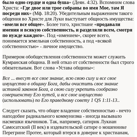
было одно сердце и одна буша
» (Деян. 4:32). Вспомним слова
Христа: «
Где двое или трое собраны во имя Мое, там Я
посреди них
» (Мф. 18:20). Убедительным выражением такого
общения во Христе для Луки выступает общность имущества:
«
имели все общее
». Более того, христиане «
продавали
имения и всякую собственность, и разделяли всем, смотря
по нужде каждого
». Под «имением», скорее всего,
понимается земельная собственность, а под «всякой
собственностью» - личное имущество.
Примером обобществления собственности может служить
Кумранская община. В ней отказ от собственности был строго
обязательным. Вот слова «Устава общины»:
Все
...
внесут все свое знание, всю свою силу и все свое
имущество в общину Бога, дабы очистить свое знание
истиной законов Бога, а свою силу укрепить сообразно
совершенству Его путей, и все свое имущество
(
использовать
)
по Его праведному совету
1
QS
1:11-13
.
.
Следует сказать, что общее владение собственностью - нечто
наподобие радикального коммунизма - иногда вызывало
насмешки язычников. Так, например, сатирик Лукиан
Самосатский (II век) в издевательской сатире о мошеннике
Перегрине Протее, который втерся в доверие к христианам,