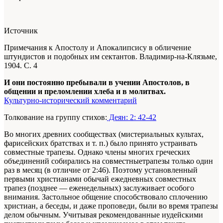
Источник
Примечания к Апостолу и Апокалипсису в обличение
штундистов и подобных им сектантов. Владимир-на-Клязьме,
1904. С. 4
И они постоянно пребывали в учении Апостолов, в
общении и преломлении хлеба и в молитвах.
Культурно-исторический комментарий
Толкование на группу стихов:
Деян: 2: 42-42
Во многих древних сообществах (мистериальных культах,
фарисейских братствах и т. п.) было принято устраивать
совместные трапезы. Однако члены многих греческих
объединений собирались на совместныетрапезы только один
раз в месяц (в отличие от 2:46). Поэтому установленный
первыми христианами обычай ежедневных совместных
трапез (позднее — еженедельных) заслуживает особого
внимания. Застольное общение способствовало сплочению
христиан, а беседы, и даже проповеди, были во время трапезы
делом обычным. Учитывая рекомендованные иудейскими