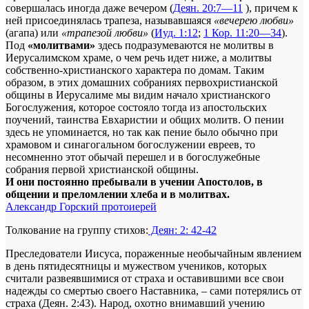
совершалась иногда даже вечером (
Деян. 20:7—11
), причем к
ней присоединялась трапеза, называвшаяся
«вечерею любви»
(агапа) или
«трапезой любви»
(
Иуд. 1:12
;
1 Кор. 11:20—34
).
Под
«молитвами»
здесь подразумеваются не молитвы в
Иерусалимском храме, о чем речь идет ниже, а молитвы
собственно-христианского характера по домам. Таким
образом, в этих домашних собраниях первохристианской
общины в Иерусалиме мы видим начало христианского
Богослужения, которое состояло тогда из апостольских
поучений, таинства Евхаристии и общих молитв. О пении
здесь не упоминается, но так как пение было обычно при
храмовом и синагогальном богослужении евреев, то
несомненно этот обычай перешел и в богослужебные
собрания первой христианской общины.
И они постоянно пребывали в учении Апостолов, в
общении и преломлении хлеба и в молитвах.
Александр Горский протоиерей
Толкование на группу стихов:
Деян: 2: 42-42
Преследователи Иисуса, пораженные необычайным явлением
в день пятидесятницы и мужеством учеников, которых
считали развеявшимися от страха и оставившими все свои
надежды со смертью своего Наставника, – сами потерялись от
страха (Деян. 2:43). Народ, охотно внимавший учению