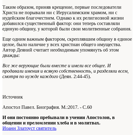
Таким образом, приняв крещение, первые последователи
Христа не порывали ни с Иерусалимским храмом, ни с
иудейским благочестием. Однако к их религиозной жизни
добавился существенный фактор: они теперь составляли
единую общину, у которой были свои молитвенные собрания.
Еще одним важным фактором, скреплявшим общину в единое
целое, было наличие у всех христиан общего имущества.
Автор Деяний считает необходимым упомянуть об этом
дважды:
Все же верующие были вместе и имели все общее. И
продавали имения и всякую собственность, и разделяли всем,
смотря по нужде каждого
(Деян. 2:44-45).
Источник
Апостол Павел. Биография. М.:2017. - С.60
И они постоянно пребывали в учении Апостолов, в
общении и преломлении хлеба и в молитвах.
Иоанн Златоуст святитель