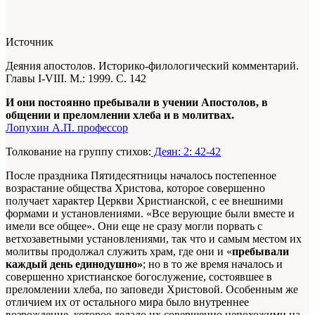
Источник
Деяния апостолов. Историко-филологический комментарий.
Главы I-VIII. М.: 1999. С. 142
И они постоянно пребывали в учении Апостолов, в
общении и преломлении хлеба и в молитвах.
Лопухин А.П. профессор
Толкование на группу стихов:
Деян: 2: 42-42
После праздника Пятидесятницы началось постепенное
возрастание общества Христова, которое совершенно
получает характер Церкви Христианской, с ее внешними
формами и установлениями. «Все верующие были вместе и
имели все общее». Они еще не сразу могли порвать с
ветхозаветными установлениями, так что и самым местом их
молитвы продолжал служить храм, где они и «
пребывали
каждый день единодушно»
; но в то же время началось и
совершенно христианское богослужение, состоявшее в
преломлении хлеба, по заповеди Христовой. Особенным же
отличием их от остального мира было внутрен­нее
возрождение, которое делало их совершенно непохожими на