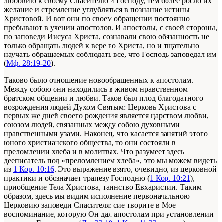
любовию к своему Спасителю и Господу, тем более росло их
желание и стремление углубляться в познание истины
Христовой. И вот они по своем обращении постоянно
пребывают в учении апостолов. И апостолы, с своей стороны,
по заповеди Иисуса Христа, сознавали свою обязанность не
только обращать людей к вере во Христа, но и тщательно
научать обращаемых соблюдать все, что Господь заповедал им
(
Мф. 28:19-20
).
Таково было отношение новообращенных к апостолам.
Между собою они находились в живом нравственном
братском общении и любви. Таков был плод благодатного
возрождения людей Духом Святым: Церковь Христова с
первых же дней своего рождения является царством любви,
союзом людей, связанных между собою духовными
нравственными узами. Наконец, что касается занятий этого
юного христианского общества, то они состояли в
преломлении хлеба и в молитвах. Что разумеет здесь
дееписатель под «преломлением хлеба», это мы можем видеть
из
1 Кор. 10:16
. Это выражение взято, очевидно, из церковной
практики и обозначает трапезу Господню (
1 Кор. 10:21
),
приобщение Тела Христова, таинство Евхаристии. Таким
образом, здесь мы видим исполнение первоначальною
Церковию заповеди Спасителя: сие творите в Мое
воспоминание, которую Он дал апостолам при установлении