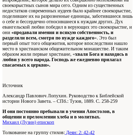
своекорыстных сынов мира сего. Одним из существенных
недостатков современных иудеев было крайнее своекорыстие,
поделившее их на разрозненные единицы, заботившиеся лишь
о себе и бессердечно относившиеся к нуждам других. Дух
евангельской любви победил в верующих это своекорыстие, и
они
«продавали имения и всякую собственность, и
разделяли всем, смотря по нужде каждого
». Это был
первый опыт того общежития, которое впоследствии нашло
место в христианском общежительном монашестве. И таким
образом жи­ли первые христиане, «
хваля Бога и находясь в
любви у всего народа. Господь же ежедневно прилагал
спасаемых к церкви».
Источник
Александр Павлович Лопухин. Руководство к Библейской
истории Нового Завета. – СПб.: Тузов, 1889.
С. 258-259
И они постоянно пребывали в учении Апостолов, в
общении и преломлении хлеба и в молитвах.
Михаил (Лузин) епископ
Толкование на группу стихов:
Деян: 2: 42-42