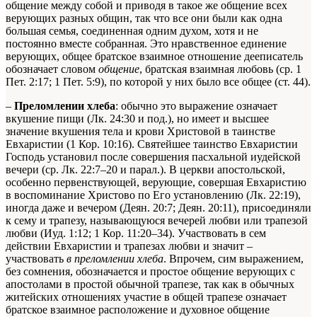
общение между собой и приводя в такое же общение всех
верующих разных общин, так что все они были как одна
большая семья, соединенная одним духом, хотя и не
постоянно вместе собранная. Это нравственное единение
верующих, общее братское взаимное отношение дееписатель
обозначает словом
общение
, братская взаимная любовь (ср. 1
Пет. 2:17; 1 Пет. 5:9), по которой у них было все общее (ст. 44).
–
Преломлении хлеба
: обычно это выражение означает
вкушение пищи (Лк. 24:30 и под.), но имеет и высшее
значение вкушения тела и крови Христовой в таинстве
Евхаристии (1 Кор. 10:16). Святейшее таинство Евхаристии
Господь установил после совершения пасхальной иудейской
вечери (ср. Лк. 22:7–20 и парал.). В церкви апостольской,
особенно первенствующей, верующие, совершая Евхаристию
в воспоминание Христово по Его установлению (Лк. 22:19),
иногда даже и вечером (Деян. 20:7; Деян. 20:11), присоединяли
к сему и трапезу, называющуюся вечерей любви или трапезой
любви (Иуд. 1:12; 1 Кор. 11:20–34). Участвовать в сем
действии Евхаристии и трапезах любви и значит –
участвовать
в преломлении хлеба
. Впрочем, сим выражением,
без сомнения, обозначается и простое общение верующих с
апостолами в простой обычной трапезе, так как в обычных
житейских отношениях участие в общей трапезе означает
братское взаимное расположение и духовное общение