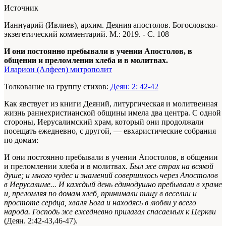
Источник
Ианнуарий (Ивлиев), архим. Деяния апостолов. Богословско-
экзегетический комментарий. М.: 2019. - С. 108
И они постоянно пребывали в учении Апостолов, в
общении и преломлении хлеба и в молитвах.
Иларион (Алфеев) митрополит
Толкование на группу стихов:
Деян: 2: 42-42
Как явствует из книги Деяний, литургическая и молитвенная
жизнь раннехристианской общины имела два центра. С одной
стороны, Иерусалимский храм, который они продолжали
посещать ежедневно, с другой, — евхаристические собрания
по домам:
И они постоянно пребывали в учении Апостолов, в общении
и преломлении хлеба и в молитвах.
Был же страх на всякой
душе; и много чудес и знамений совершилось через Апостолов
в Иерусалиме... И каждый день единодушно пребывали в храме
и, преломляя по домам хлеб, принимали пищу в веселии и
простоте сердца, хваля Бога и находясь в любви у всего
народа. Господь же ежедневно прилагал спасаемых к Церкви
(Деян. 2:42-43,46-47).