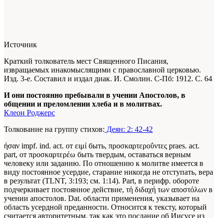
Источник
Краткий толкователь мест Священного Писания,
извращаемых инакомыслящими с православной церковью.
Изд. 3-е. Составил и издал диак. И. Смолин. С-Пб: 1912. С. 64
И они постоянно пребывали в учении Апостолов, в
общении и преломлении хлеба и в молитвах.
Клеон Роджерс
Толкование на группу стихов:
Деян: 2: 42-42
ήσαν impf. ind. act. от ειμί быть, προσκαρτεροΰντες praes. act.
part, от προσκαρτερέω быть твердым, оставаться верным
человеку или заданию. По отношению к молитве имеется в
виду постоянное усердие, старание никогда не отступать, вера
в результат (TLNT, 3:193; см. 1:14). Part, в перифр. обороте
подчеркивает постоянное действие, τή διδαχή των αποστόλων в
учении апостолов. Dat. области применения, указывает на
область усердной преданности. Относится к тексту, который
считается авторитетным, так как это послание об Иисусе из