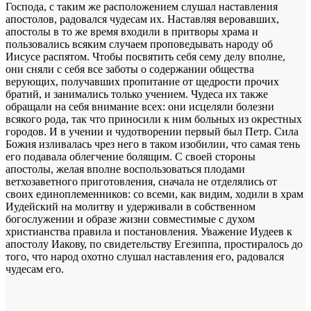
Господа, с таким же расположением слушал наставления
апостолов, радовался чудесам их. Наставляя веровавших,
апостолы в то же время входили в притворы храма и
пользовались всяким случаем проповедывать народу об
Иисусе распятом. Чтобы посвятить себя сему делу вполне,
они сняли с себя все заботы о содержании общества
верующих, получавших пропитание от щедрости прочих
братий, и занимались только учением. Чудеса их также
обращали на себя внимание всех: они исцеляли болезни
всякого рода, так что приносили к ним больных из окрестных
городов. И в учении и чудотворении первый был Петр. Сила
Божия изливалась чрез него в таком изобилии, что самая тень
его подавала облегчение болящим. С своей стороны
апостолы, желая вполне воспользоваться плодами
ветхозаветного приготовления, сначала не отделялись от
своих единоплеменников: со всеми, как видим, ходили в храм
Иудейский на молитву и удерживали в собственном
богослужении и образе жизни совместимые с духом
христианства правила и постановления. Уважение Иудеев к
апостолу Иакову, по свидетельству Егезиппа, простиралось до
того, что народ охотно слушал наставления его, радовался
чудесам его.