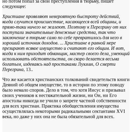
но потом попал за свои преступления в тюрьму, пишет
следующее:
Христиане проявляют невероятную быстроту действий,
когда случится происшествие, касающееся всей общины, и
прямо-таки ничего не жалеют. Поэтому к Перегрину от них
поступали значительные денежные средства, так что
заключение в тюрьме само по себе превратилось для него в
хороший источник доходов
. ...
Христиане в равной мере
презирают всякое имущество и считают его общим. И вот,
когда к ним приходит обманщик, мастер своего дела, умеющий
использовать обстоятельства, он скоро делается весьма
богатым, издеваясь над простаками
Лукиан,
О смерти
Перегрина
, 13.
.
Что же касается христианских толкований свидетельств книги
Деяний об общем имуществе, то в истории по этому поводу
было немало споров. Дело в том, что хотя Иисус и призывал
своих учеников к нестяжательной жизни, ни Он, ни Его
апостолы никогда не учили о запрете частной собственности
для всех христиан. Практика обобществления имущества
осуществлялась некоторыми радикальными сектантами XVI
века, но даже у них она не была обязательной для всех.