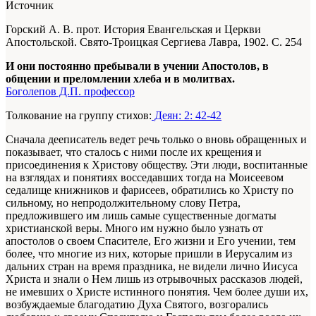
Источник
Горский А. В. прот. История Евангельская и Церкви
Апостольской. Свято-Троицкая Сергиева Лавра, 1902. С. 254
И они постоянно пребывали в учении Апостолов, в
общении и преломлении хлеба и в молитвах.
Боголепов Д.П. профессор
Толкование на группу стихов:
Деян: 2: 42-42
Сначала дееписатель ведет речь только о вновь обращенных и
показывает, что сталось с ними после их крещения и
присоединения к Христову обществу. Эти люди, воспитанные
на взглядах и понятиях восседавших тогда на Моисеевом
седалище книжников и фарисеев, обратились ко Христу по
сильному, но непродолжительному слову Петра,
предложившего им лишь самые существенные догматы
христианской веры. Много им нужно было узнать от
апостолов о своем Спасителе, Его жизни и Его учении, тем
более, что многие из них, которые пришли в Иерусалим из
дальних стран на время праздника, не видели лично Иисуса
Христа и знали о Нем лишь из отрывочных рассказов людей,
не имевших о Христе истинного понятия. Чем более души их,
возбуждаемые благодатию Духа Святого, возгорались