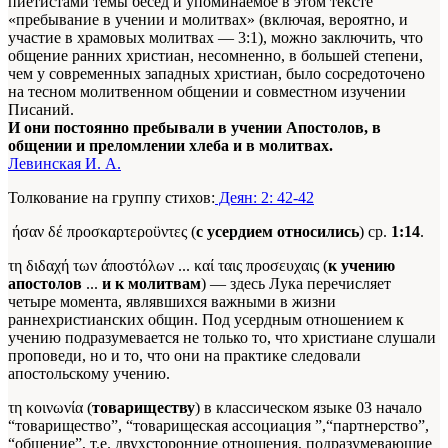
пиетистами темы бесед и упоминаемое в этом тексте
«пребывание в учении и молитвах» (включая, вероятно, и
участие в храмовых молитвах — 3:1), можно заключить, что
общение ранних христиан, несомненно, в большей степени,
чем у современных западных христиан, было сосредоточено
на тесном молитвенном общении и совместном изучении
Писаний.
И они постоянно пребывали в учении Апостолов, в
общении и преломлении хлеба и в молитвах.
Левинская И. А.
Толкование на группу стихов:
Деян: 2: 42-42
ήσαν δέ προσκαρτεροϋντες (
с усердием относились
) ср.
1:14
.
τη διδαχή των άποστόλων ... καί ταις προσευχαις (
к учению
апостолов
...
и к молитвам
) — здесь Лука перечисляет
четыре момента, являвшихся важными в жизни
раннехристианских общин. Под усердным отношением к
учению подразумевается не только то, что христиане слушали
проповеди, но и то, что они на практике следовали
апостольскому учению.
τη κοινωνία (
товариществу
) в классическом языке 03 начало
“товарищество”, “товарищеская ассоциация ”,“партнерство”,
“общение”, т.е. двухсторонние отношения, подразумевающие