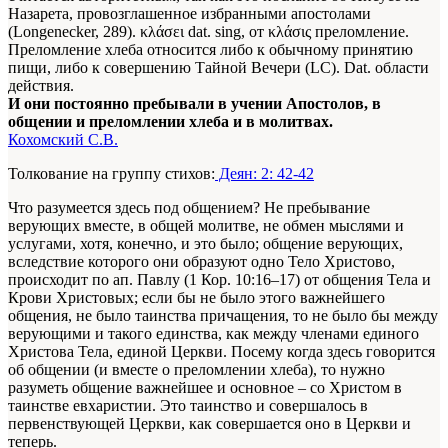
Назарета, провозглашенное избранными апостолами
(Longenecker, 289). κλάσει dat. sing, от κλάσις преломление.
Преломление хлеба относится либо к обычному принятию
пищи, либо к совершению Тайной Beчери (LC). Dat. области
действия.
И они постоянно пребывали в учении Апостолов, в
общении и преломлении хлеба и в молитвах.
Кохомский С.В.
Толкование на группу стихов:
Деян: 2: 42-42
Что разумеется здесь под общением? Не пребывание
верующих вместе, в общей молитве, не обмен мыслями и
услугами, хотя, конечно, и это было; общение верующих,
вследствие которого они образуют одно Тело Христово,
происходит по ап. Павлу (1 Кор. 10:16–17) от общения Тела и
Крови Христовых; если бы не было этого важнейшего
общения, не было таинства причащения, то не было бы между
верующими и такого единства, как между членами единого
Христова Тела, единой Церкви. Посему когда здесь говорится
об общении (и вместе о преломлении хлеба), то нужно
разуметь общение важнейшее и основное – со Христом в
таинстве евхаристии. Это таинство и совершалось в
первенствующей Церкви, как совершается оно в Церкви и
теперь.