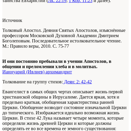
таинства Евхаристии (
Лк. 22:19
;
1 Кор. 11:23
и далее).
Источник
Толковый Апостол. Деяния Святых Апостолов, изъяснённые
профессором Московской Духовной Академии Дмитрием
Боголеповым. Последовательное истолковательное чтение.
М.: Правило веры, 2010. С. 75-77
И они постоянно пребывали в учении Апостолов, в
общении и преломлении хлеба и в молитвах.
Ианнуарий (Ивлиев) архимандрит
Толкование на группу стихов:
Деян: 2: 42-42
Евангелист в самых общих чертах описывает жизнь первой
христианской общины в Иерусалиме. Дается яркая, хотя и
предельно краткая, обобщенная характеристика ранней
Церкви. Обобщение возводит состояние изначальной Церкви
до типического. Изображается идеально возможная жизнь
Церкви. В стихе 42 Лука называет четыре момента, которые
определяли жизнь древней Церкви и которые должны
определять ее во все времена ее земного существования: