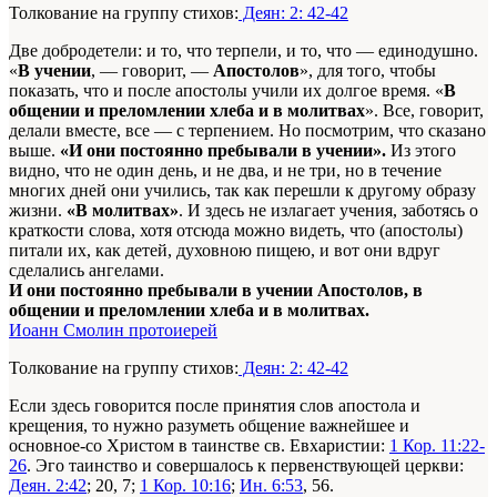
Толкование на группу стихов:
Деян: 2: 42-42
Две добродетели: и то, что терпели, и то, что — единодушно.
«
В учении
, — говорит, —
Апостолов
», для того, чтобы
показать, что и после апо­столы учили их долгое время. «
В
общении и преломлении хлеба и в молитвах
». Все, говорит,
делали вместе, все — с терпением. Но посмотрим, что сказано
выше.
«И они постоянно пребывали в учении».
Из этого
видно, что не один день, и не два, и не три, но в течение
многих дней они учились, так как перешли к другому образу
жизни.
«В молитвах»
. И здесь не излагает учения, заботясь о
краткости слова, хотя отсюда можно видеть, что (апостолы)
питали их, как детей, духовною пищею, и вот они вдруг
сделались ангелами.
И они постоянно пребывали в учении Апостолов, в
общении и преломлении хлеба и в молитвах.
Иоанн Смолин протоиерей
Толкование на группу стихов:
Деян: 2: 42-42
Если здесь говорится после принятия слов апостола и
крещения, то нужно разуметь общение важнейшее и
основное-со Христом в таинстве св. Евхаристии:
1 Кор. 11:22-
26
. Эго таинство и совершалось к первенствующей церкви:
Деян. 2:42
; 20, 7;
1 Кор. 10:16
;
Ин. 6:53
, 56.