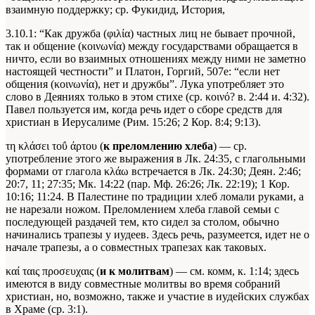
взаимную поддержку; ср. Фукидид, История,
3.10.1: “Как дружба (φιλία) частных лиц не бывает прочной,
так и общение (κοινωνία) между государствами обращается в
ничто, если во взаимных отношениях между ними не заметно
настоящей честности” и Платон, Горгий, 507е: “если нет
общения (κοινωνία), нет и дружбы”. Лука употребляет это
слово в Деяниях только в этом стихе (ср. κοινό? в. 2:44 и. 4:32).
Павел пользуется им, когда речь идет о сборе средств для
христиан в Иерусалиме (Рим. 15:26; 2 Кор. 8:4; 9:13).
τη κλάσει τοΰ άρτου (
к преломлению хлеба
) — ср.
употребление этого же выражения в Лк. 24:35, с глагольными
формами от глагола κλάω встречается в Лк. 24:30; Деян. 2:46;
20:7, 11; 27:35; Мк. 14:22 (пар. Мф. 26:26; Лк. 22:19); 1 Кор.
10:16; 11:24. В Палестине по традиции хлеб ломали руками, а
не нарезали ножом. Преломлением хлеба главой семьи с
последующей раздачей тем, кто сидел за столом, обычно
начинались трапезы у иудеев. Здесь речь, разумеется, идет не о
начале трапезы, а о совместных трапезах как таковых.
καί ταις προσευχαις (
и к молитвам
) — см. комм, к. 1:14; здесь
имеются в виду совместные молитвы во время собраний
христиан, но, возможно, также и участие в иудейских службах
в Храме (ср. 3:1).