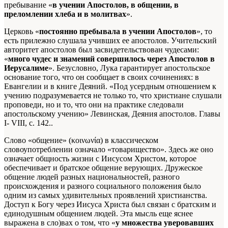
пребывание «
в учении Апостолов, в общении, в
преломлении хлеба и в молитвах
».
Церковь «
постоянно пребывала в учении Апостолов
», то
есть прилежно слушала учивших ее апостолов. Учительский
авторитет апостолов был засвидетельствован чудесами:
«
много чудес и знамений совершилось через Апостолов в
Иерусалиме
». Безусловно, Лука гарантирует апостольское
основание того, что он сообщает в своих сочинениях: в
Евангелии и в книге Деяний. «Под усердным отношением к
учению подразумевается не только то, что христиане слушали
проповеди, но и то, что они на практике следовали
апостольскому учению»
Левинская, Деяния апостолов. Главы
I- VIII, с. 142.
.
Слово «общение» (κοινωνία) в классическом
словоупотреблении означало «товарищество». Здесь же оно
означает общность жизни с Иисусом Христом, которое
обеспечивает и братское общение верующих. Дружеское
общение людей разных национальностей, разного
происхождения и разного социального положения было
одним из самых удивительных проявлений христианства.
Доступ к Богу через Иисуса Христа был связан с братским и
единодушным общением людей. Эта мысль еще яснее
выражена в сло)вах о том, что «
у множества уверовавших