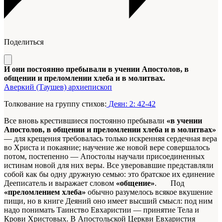
Поделиться
И они постоянно пребывали в учении Апостолов, в
общении и преломлении хлеба и в молитвах.
Аверкий (Таушев) архиепископ
Толкование на группу стихов:
Деян: 2: 42-42
Все вновь крестившиеся постоянно пребывали
«в учении
Апостолов, в общении и преломлении хлеба и в молитвах»
— для крещения требовалась только искренняя сердечная вера
во Христа и покаяние; научение же новой вере совершалось
потом, постепенно — Апостолы научали присоединенных
истинам новой для них веры. Все уверовавшие представляли
собой как бы одну дружную семью: это братское их единение
Дееписатель и выражает словом
«общение»
. Под
«преломлением хлеба»
обычно разумелось всякое вкушение
пищи, но в книге Деяний оно имеет высший смысл: под ним
надо понимать Таинство Евхаристии — принятие Тела и
Крови Христовых. В Апостольской Церкви Евхаристия