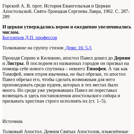
Горский А. В. прот. История Евангельская и Церкви
Апостольской. Свято-Троицкая Сергиева Лавра, 1902. С. 287-
289
И церкви утверждались верою и ежедневно увеличивались
числом.
Боголепов Д.П. профессор
Толкование на группу стихов:
Деян: 16: 5-5
Проходя Сирию и Киликию, апостол Павел дошел до
Дервии
и
Листры
. В последнем из названных городов он призвал на
помощь себе нового спутника – некоего
Тимофея
. А так как
Тимофей, имея отцом язычника, не был обрезан, то апостол
Павел обрезал его, чтобы сделать возможным для него
проповедовать среди иудеев, которых в тех местах было
много. Но среди уже уверовавших Павел не переставал
возвещать и здесь постановления апостольского собора и
призывать христиан строго исполнять их (ст. 1–5).
Источник
Толковый Апостол. Деяния Святых Апостолов, изъяснённые