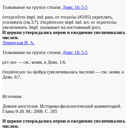
Толкование на группу стихов:
Деян: 16: 5-5
έστερεοΰντο impf. ind. pass, от στερεόω (#5/05) укреплять,
усиливать (см.3:7). έπερίσσευον impf. ind. act. от περισσεύω
увеличивать. Impf. указывает на постоянный рост.
И церкви утверждались верою и ежедневно увеличивались
числом.
Левинская И. А.
Толкование на группу стихов:
Деян: 16: 5-5
μέν ουν — см.: комм, к Деян. 1:6.
έπερίσσευον τω άριθμφ (увеличивалась числом) — см.: комм, к
Деян. 6:7.
Источник
Деяния апостолов. Историко-филологический комментарий.
Главы 9-28. М.: 2008. С. 265
И церкви утверждались верою и ежедневно увеличивались
числом.