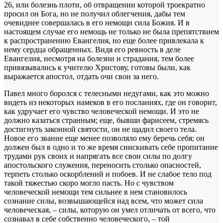
26, или болезнь плоти, об отвращении которой троекратно
просил он Бога, но не получил облегчения, дабы тем
очевиднее совершалась в его немощи сила Божия. И в
настоящем случае его немощь не только не была препятствием
к распространению Евангелия, но еще более привлекала к
нему сердца обращенных. Видя его ревность в деле
Евангелия, несмотря на болезни и страдания, тем более
привязывались к учителю Христову, готовы были, как
выражается апостол, отдать очи свои за него.
Павел много боролся с телесными недугами, как это можно
видеть из некоторых намеков в его посланиях, где он говорит,
как удручает его чувство человеческой немощи. И это не
должно казаться странным; еще, бывши фарисеем, стремясь
достигнуть законной святости, он не щадил своего тела.
Новое его звание еще менее позволяло ему беречь себя; он
должен был в одно и то же время снискивать себе пропитание
трудами рук своих и напрягать все свои силы по долгу
апостольского служения, переносить столько опасностей,
терпеть столько оскорблений и побоев. И не слабое тело под
такой тяжестью скоро могло пасть. Но с чувством
человеческой немощи тем сильнее в нем становилось
сознание силы, возвышающейся над всем, что может сила
человеческая, – силы, которую он умел отличать от всего, что
сознавал в себе собственно человеческого, – той