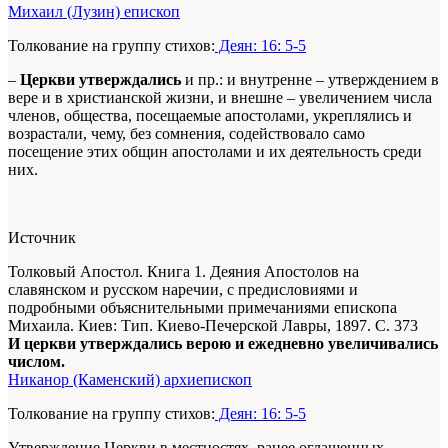
Михаил (Лузин) епископ
Толкование на группу стихов:
Деян: 16: 5-5
–
Церкви утверждались
и пр.: и внутренне – утверждением в
вере и в христианской жизни, и внешне – увеличением числа
членов, общества, посещаемые апостолами, укреплялись и
возрастали, чему, без сомнения, содействовало само
посещение этих общин апостолами и их деятельность среди
них.
Источник
Толковый Апостол. Книга 1. Деяния Апостолов на
славянском и русском наречии, с предисловиями и
подробными объяснительными примечаниями епископа
Михаила. Киев: Тип. Киево-Печерской Лавры, 1897. С. 373
И церкви утверждались верою и ежедневно увеличивались
числом.
Никанор (Каменский) архиепископ
Толкование на группу стихов:
Деян: 16: 5-5
Утверждение Церкви в местностях, ранее оглашенных,