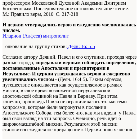
профессором Московской Духовной Академии Дмитрием
Боголеповым. Последовательное истолковательное чтение.
М.: Правило веры, 2010. С. 217-218
И церкви утверждались верою и ежедневно увеличивались
числом.
Иларион (Алфеев) митрополит
Толкование на группу стихов:
Деян: 16: 5-5
Согласно автору Деяний, Павел и его спутники, проходя через
разные города,
«предавали верным соблюдать определения,
постановленные Апостолами и пресвитерами в
Иерусалиме. И церкви утверждались верою и ежедневно
увеличивались числом
» (Деян. 16:4-5). Таким образом,
путешествие описывается как осуществляемое в рамках
миссии, в свое время возложенной иерусалимской
апостольской общиной на Павла и Варнаву. При этом,
конечно, проповедь Павла не ограничивалась только теми
вопросами, которые были затронуты в послании
Апостольского Собора, тем более что, как мы видели, у Павла
был свой взгляд на эти вопросы. Очевидно, речь идет о
широкомасштабной миссии. Результатом этой миссии
становится ежедневное приращение к Церкви новых членов.