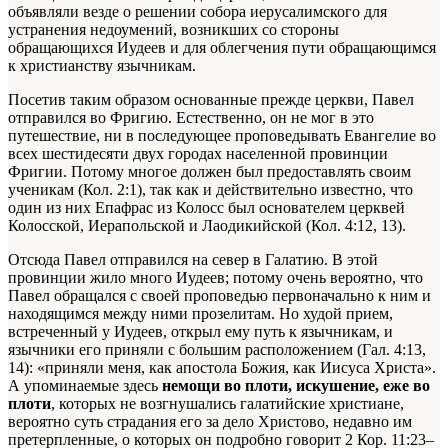
объявляли везде о решении собора иерусалимского для
устранения недоумений, возникших со стороны
обращающихся Иудеев и для облегчения пути обращающимся
к христианству язычникам.
Посетив таким образом основанные прежде церкви, Павел
отправился во Фригию. Естественно, он не мог в это
путешествие, ни в последующее проповедывать Евангелие во
всех шестидесяти двух городах населенной провинции
Фригии. Потому многое должен был предоставлять своим
ученикам (Кол. 2:1), так как и действительно известно, что
один из них Епафрас из Колосс был основателем церквей
Колосской, Иерапольской и Лаодикийской (Кол. 4:12, 13).
Отсюда Павел отправился на север в Галатию. В этой
провинции жило много Иудеев; потому очень вероятно, что
Павел обращался с своей проповедью первоначально к ним и
находящимся между ними прозелитам. Но худой прием,
встреченный у Иудеев, открыл ему путь к язычникам, и
язычники его приняли с большим расположением (Гал. 4:13,
14): «приняли меня, как апостола Божия, как Иисуса Христа».
А упоминаемые здесь
немощи во плоти, искушение, еже во
плоти
, которых не возгнушались галатийские христиане,
вероятно суть страдания его за дело Христово, недавно им
претерпленные, о которых он подробно говорит 2 Кор. 11:23–