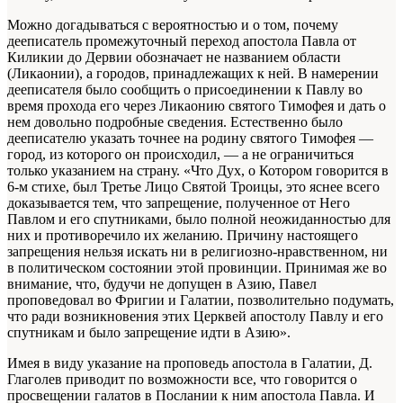
Можно догадываться с вероятностью и о том, почему
дееписатель промежуточный переход апостола Павла от
Киликии до Дервии обозначает не названием области
(Ликаонии), а городов, принадлежащих к ней. В намерении
дееписателя было сообщить о присоединении к Павлу во
время прохода его через Ликаонию святого Тимофея и дать о
нем довольно подробные сведения. Естественно было
дееписателю указать точнее на родину святого Тимофея —
город, из которого он происходил, — а не ограничиться
только указанием на страну. «Что Дух, о Котором говорится в
6-м стихе, был Третье Лицо Святой Троицы, это яснее всего
доказывается тем, что запрещение, полученное от Него
Павлом и его спутниками, было полной неожиданностью для
них и противоречило их желанию. Причину настоящего
запрещения нельзя искать ни в религиозно-нравственном, ни
в политическом состоянии этой провинции. Принимая же во
внимание, что, будучи не допущен в Азию, Павел
проповедовал во Фригии и Галатии, позволительно подумать,
что ради возникновения этих Церквей апостолу Павлу и его
спутникам и было запрещение идти в Азию».
Имея в виду указание на проповедь апостола в Галатии, Д.
Глаголев приводит по возможности все, что говорится о
просвещении галатов в Послании к ним апостола Павла. И