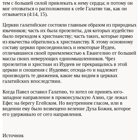
тем с большей силой привлекать к нему сердца; и потому он
мог отозваться о расположении к себе Галатян так, как он
отзывается (4:14, 15).
Церкви галатийские состояли главным образом из природных
язычников; часть их была прозелиты, для которых иудейство
было переходом к христианству; часть таких, которые прямо
из язычества обратились к христианству. К этому основному
составу церкви присоединились и некоторые Иудеи,
отличавшиеся своей приемлемостью к Евангелию от большей
массы своих неверующих единомышленников. Чрез
прозелитов и христиан из Иудеев не прекращались в этой
церкви и сношения с Иудеями; отсюда-то и надлежит
производить те движения, какие мы видим в церквах
галатийских впоследствии.
Когда Павел оставил Галатию, то хотел он принять юго-
западное направление в проконсульскую Азию, где лежал
Ефес на берегу Егейском. Но внутренним гласом, или в
видении ему было возвещено веление Духа Божия, которое
его удерживало от сего направления.
Источник