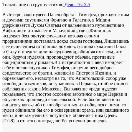
Толкование на группу стихов:
Деян: 16: 5-5
В Листре ради иудеев Павел обрезал Тимофея, проходят с ним
и другими спутниками Фригию и Галатию, в Мидии
удерживается Духом Святым от дальнейшего путешествия в
Вифинию и отплавает в Македонию, где в Филиппах
исцеляет бесноватую служанку, которая своими
прорицаниями доставляла доход своим господам. Лишившись
с ее исцелением источника доходов, господа схватили Павла
и Силу и представили на суд воевод, обвиняя их в том, что
они, будучи иудеями, проповедуют обычаи, противные
общепринятым у римлян.В Листре апостол Павел избирает
себе в число спутников Тимофея, получившего доброе
свидетельство от братии, жившей в Листре и Иконии, и
обрезывает его, несмотря на то, что Апостольский собор уже
освободил язычников, всту­пающих в Церковь, от обрезания и
соблюдения закона Моисеева. Выражение «ради иудеев»
показывает, что апостол особенно заботился о мире Церкви и
об успехах проповеди евангельской. Если бы он ввел в их
синагогу кого-либо из необрезанных или общался с ними, то
иудеи обвинили бы его в осквернении храма, или священного
места и не захотели бы вступить в общение с ним (Деян.
21:28), а от этого пострадали бы успехи проповеди.