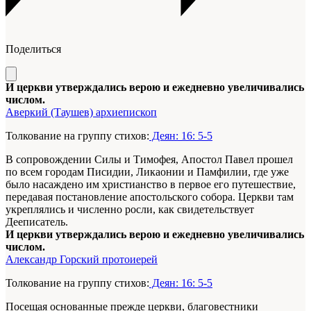
Поделиться
И церкви утверждались верою и ежедневно увеличивались
числом.
Аверкий (Таушев) архиепископ
Толкование на группу стихов:
Деян: 16: 5-5
В сопровождении Силы и Тимофея, Апостол Павел прошел
по всем городам Писидии, Ликаонии и Памфилии, где уже
было насаждено им христианство в первое его путешествие,
передавая постановление апостольского собора. Церкви там
укреплялись и численно росли, как свидетельствует
Дееписатель.
И церкви утверждались верою и ежедневно увеличивались
числом.
Александр Горский протоиерей
Толкование на группу стихов:
Деян: 16: 5-5
Посещая основанные прежде церкви, благовестники