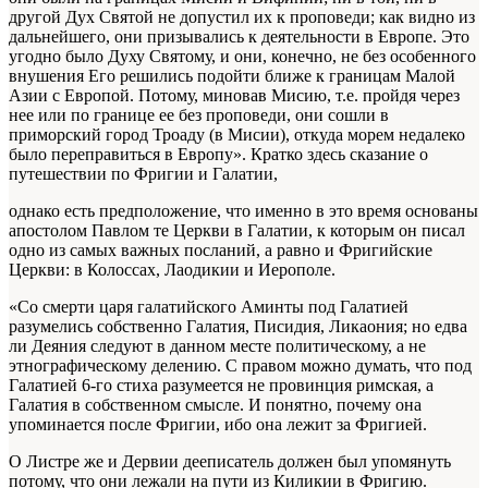
другой Дух Святой не допустил их к проповеди; как видно из
дальнейшего, они призывались к деятельности в Европе. Это
угодно было Духу Святому, и они, конечно, не без особенного
внушения Его решились подойти ближе к границам Малой
Азии с Европой. Потому, миновав Мисию, т.е. пройдя через
нее или по границе ее без проповеди, они сошли в
приморский город Троаду (в Мисии), откуда морем недалеко
было переправиться в Европу». Кратко здесь сказание о
путешествии по Фригии и Галатии,
однако есть предположение, что именно в это время основаны
апостолом Павлом те Церкви в Галатии, к которым он писал
одно из самых важных посланий, а равно и Фригийские
Церкви: в Колоссах, Лаодикии и Иерополе.
«Со смерти царя галатийского Аминты под Галатией
разумелись собственно Галатия, Писидия, Ликаония; но едва
ли Деяния следуют в данном месте политическому, а не
этнографическому делению. С правом можно думать, что под
Галатией 6-го стиха разумеется не провинция римская, а
Галатия в собственном смысле. И понятно, почему она
упоминается после Фригии, ибо она лежит за Фригией.
О Листре же и Дервии дееписатель должен был упомянуть
потому, что они лежали на пути из Киликии в Фригию.