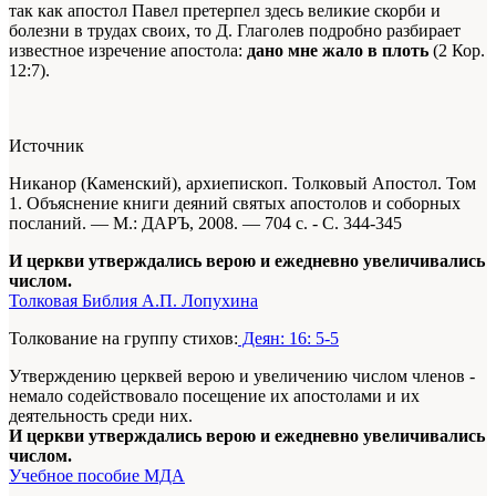
так как апостол Павел претерпел здесь великие скорби и
болезни в трудах своих, то Д. Глаголев подробно разбирает
известное изречение апостола:
дано мне жало в плоть
(2 Кор.
12:7).
Источник
Никанор (Каменский), архиепископ. Толковый Апостол. Том
1. Объяснение книги деяний святых апостолов и соборных
посланий. — М.: ДАРЪ, 2008. — 704 с. - С. 344-345
И церкви утверждались верою и ежедневно увеличивались
числом.
Толковая Библия А.П. Лопухина
Толкование на группу стихов:
Деян: 16: 5-5
Утверждению церквей верою и увеличению числом членов -
немало содействовало посещение их апостолами и их
деятельность среди них.
И церкви утверждались верою и ежедневно увеличивались
числом.
Учебное пособие МДА