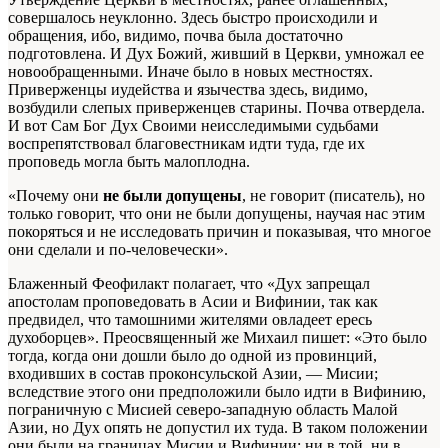
совершалось неуклонно. Здесь быстро происходили и
обращения, ибо, видимо, почва была достаточно
подготовлена. И Дух Божий, живший в Церкви, умножал ее
новообращенными. Иначе было в новых местностях.
Приверженцы иудейства и язычества здесь, видимо,
возбудили слепых приверженцев старины. Почва отвердела.
И вот Сам Бог Дух Своими неисследимыми судьбами
воспрепятствовал благовестникам идти туда, где их
проповедь могла быть малоплодна.
«Почему они
не были допущены
, не говорит (писатель), но
только говорит, что они не были допущены, научая нас этим
покоряться и не исследовать причин и показывая, что многое
они сделали и по-человечески».
Блаженный Феофилакт полагает, что «Дух запрещал
апостолам проповедовать в Асии и Вифинии, так как
предвидел, что тамошними жителями овладеет ересь
духоборцев». Преосвященный же Михаил пишет: «Это было
тогда, когда они дошли было до одной из провинций,
входивших в состав проконсульской Азии, — Мисии;
вследствие этого они предположили было идти в Вифинию,
пограничную с Мисией северо-западную область Малой
Азии, но Дух опять не допустил их туда. В таком положении
они были на границах Мисии и Вифинии; ни в той, ни в