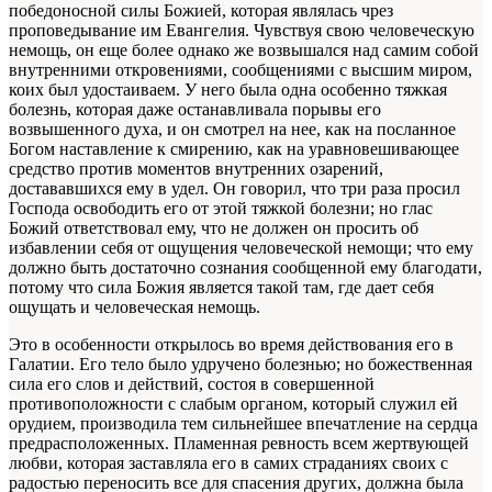
победоносной силы Божией, которая являлась чрез
проповедывание им Евангелия. Чувствуя свою человеческую
немощь, он еще более однако же возвышался над самим собой
внутренними откровениями, сообщениями с высшим миром,
коих был удостаиваем. У него была одна особенно тяжкая
болезнь, которая даже останавливала порывы его
возвышенного духа, и он смотрел на нее, как на посланное
Богом наставление к смирению, как на уравновешивающее
средство против моментов внутренних озарений,
достававшихся ему в удел. Он говорил, что три раза просил
Господа освободить его от этой тяжкой болезни; но глас
Божий ответствовал ему, что не должен он просить об
избавлении себя от ощущения человеческой немощи; что ему
должно быть достаточно сознания сообщенной ему благодати,
потому что сила Божия является такой там, где дает себя
ощущать и человеческая немощь.
Это в особенности открылось во время действования его в
Галатии. Его тело было удручено болезнью; но божественная
сила его слов и действий, состоя в совершенной
противоположности с слабым органом, который служил ей
орудием, производила тем сильнейшее впечатление на сердца
предрасположенных. Пламенная ревность всем жертвующей
любви, которая заставляла его в самих страданиях своих с
радостью переносить все для спасения других, должна была