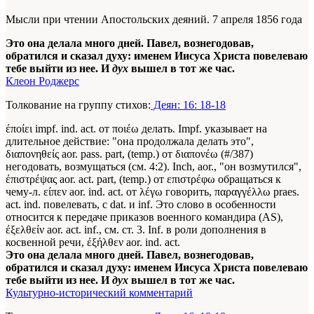
Мысли при чтении Апостольских деяний. 7 апреля 1856 года
Это она делала много дней. Павел, вознегодовав,
обратился и сказал духу: именем Иисуса Христа повелеваю
тебе выйти из нее. И
дух
вышел в тот же час.
Клеон Роджерс
Толкование на группу стихов:
Деян: 16: 18-18
έποίει impf. ind. act. от ποιέω делать. Impf. указывает на
длительное действие: "она продолжала делать это",
διαπονηθείς aor. pass. part, (temp.) от διαπονέω (#/387)
негодовать, возмущаться (см. 4:2). Inch, aor., "он возмутился",
έπιστρέψας aor. act. part, (temp.) от επιστρέφω обращаться к
чему-л. είπεν aor. ind. act. от λέγω говорить, παραγγέλλω praes.
act. ind. повелевать, с dat. и inf. Это слово в особенности
относится к передаче приказов военного командира (AS),
έξελθείν aor. act. inf., см. ст. 3. Inf. в роли дополнения в
косвенной речи, έξήλθεν aor. ind. act.
Это она делала много дней. Павел, вознегодовав,
обратился и сказал духу: именем Иисуса Христа повелеваю
тебе выйти из нее. И
дух
вышел в тот же час.
Культурно-исторический комментарий