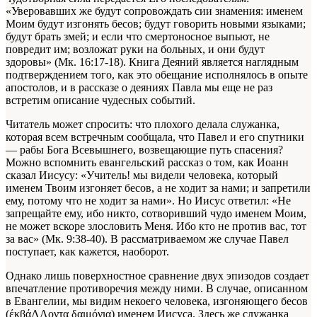
«Уверовавших же будут сопровождать сии знамения: именем
Моим будут изгонять бесов; будут говорить новыми языками;
будут брать змей; и если что смертоносное выпьют, не
повредит им; возложат руки на больных, и они будут
здоровы» (Мк. 16:17-18). Книга Деяний является наглядным
подтверждением того, как это обещание исполнялось в опыте
апостолов, и в рассказе о деяниях Павла мы еще не раз
встретим описание чудесных событий.
Читатель может спросить: что плохого делала служанка,
которая всем встречным сообщала, что Павел и его спутники
— рабы Бога Всевышнего, возвещающие путь спасения?
Можно вспомнить евангельский рассказ о том, как Иоанн
сказал Иисусу: «Учитель! мы видели человека, который
именем Твоим изгоняет бесов, а не ходит за нами; и запретили
ему, потому что не ходит за нами». Но Иисус ответил: «Не
запрещайте ему, ибо никто, сотворивший чудо именем Моим,
не может вскоре злословить Меня. Ибо кто не против вас, тот
за вас» (Мк. 9:38-40). В рассматриваемом же случае Павел
поступает, как кажется, наоборот.
Однако лишь поверхностное сравнение двух эпизодов создает
впечатление противоречия между ними. В случае, описанном
в Евангелии, мы видим некоего человека, изгоняющего бесов
(έκβάΛΛοντα δαιμόνια) именем Иисуса. Здесь же служанка