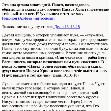
Это она делала много дней. Павел, вознегодовав,
обратился и сказал духу: именем Иисуса Христа повелеваю
тебе выйти из нее. И
дух
вышел в тот же час.
Иларион (Алфеев) митрополит
Толкование на группу стихов:
Деян: 16: 18-18
Другая женщина, о которой упоминает Лука, — «служанка,
одержимая духом прорицательным, которая через прорицание
доставляла большой доход господам своим». Она встретилась
Павлу и его спутникам, включая Луку, когда они шли на то же
самое место молитвенных собраний. В течение многих дней
она ходила за ними и кричала:
«Сии человеки — рабы Бога
Всевышнего, которые возвещают нам путь спасения». В
конце концов «Павел, вознегодовав, обратился и сказал
духу: именем Иисуса Христа повелеваю тебе выйти из нее.
И дух вышел в тот же час»
(Деян. 16:16-18).
Лука описывает это событие как одно из чудес Павла. Чудеса
были частью того мира, в котором жил Павел, и
неотъемлемой составляющей жизни раннехристианской
Церкви. Во всех четырех Евангелиях рассказы о чудесах
Иисуса занимают существенное место. Перед Своим
вознесением на небо Иисус пообещал ученикам, что Его
чудотворная сила передастся Его последователям: