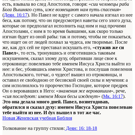
есть, взывала во след Апостолов, говоря: «
сии человецы раби
Бога Вышняго суть, иже возвещают нам путь спасения
»
(
Деян. 16:17
). Но Павел не вдруг с самого начала изгнал из нее
беса, как потому, что он предусмотрел наветы сего злого духа,
которые он предполагал исполнить над ним и над прочими
Апостолами, с ним в то время бывшими, как скоро только
изгнан будет из оной рабы: так и потому, чтобы не показаться,
что ищет он от людей похвал за чудеса, им творимые. После
же, как дух сей не преставал искушать его, «
стужив же си
Павел
», то есть, тронувшись и отяготившись таковым
искушением, сказал злому духу, обративши лице свое к
отроковице: повелеваю тебе именем Иисуса Христа выйти из
нее: и бес, убоявшись имени Христова, и послушав повеления
Апостольского, тотчас, о чудесе! вышел из отроковицы, и
оставил ее свободною от бесовской своей силы и мучения: а
сим исполнилось то пророчество Господне, которое предрек
Он о веровавших в Него: «
знамения же веровавшим
», рече,
«
сия последуют: именем Моим бесы ижденут
» (
Мк. 16:17
).
Это она делала много дней. Павел, вознегодовав,
обратился и сказал духу: именем Иисуса Христа повелеваю
тебе выйти из нее. И
дух
вышел в тот же час.
Новая Женевская учебная Библия
Толкование на группу стихов:
Деян: 16: 18-18