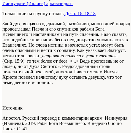
Ианнуарий (Ивлиев) архимандрит
Толкование на группу стихов:
Деян: 16: 18-18
Злой дух, вещая из одержимой, назойливо, много дней подряд
провозглашал Павла и его спутников рабами Бога
Всевышнего и наставниками на путь спасения. Надо сказать,
что подобные признания бесов неоднократно упоминаются в
Евангелиях. Но слова истины в нечистых устах могут быть
очень опасными и вести к соблазну. Как указывает Златоуст,
«если от человека „
неприятна похвала в устах грешник
а“
(Сир. 15:9), то тем более от беса. <...> Ведь проповедь не от
людей, но от Духа Святого». Раздосадованный столь
нежелательной рекламой, апостол Павел именем Иисуса
Христа повелел нечистому духу оставить девушку, что тот
немедленно и исполнил.
Источник
Апостол. Русский перевод и комментарии архим. Ианнуария
(Ивлиева). 2019. Рабы Бога Всевышнего. В неделю 6-ю по
Пасхе. С. 41