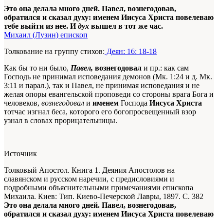
Это она делала много дней. Павел, вознегодовав,
обратился и сказал духу: именем Иисуса Христа повелеваю
тебе выйти из нее. И
дух
вышел в тот же час.
Михаил (Лузин) епископ
Толкование на группу стихов:
Деян: 16: 18-18
Как бы то ни было,
Павел,
вознегодовал
и пр.: как сам
Господь не принимал исповедания демонов (Мк. 1:24 и д. Мк.
3:11 и парал.), так и Павел, не принимая исповедания и не
желая опоры евангельской проповеди со стороны врага Бога и
человеков,
вознегодовал
и
именем
Господа
Иисуса Христа
тотчас изгнал беса, которого его богопросвещенный взор
узнал в словах прорицательницы.
Источник
Толковый Апостол. Книга 1. Деяния Апостолов на
славянском и русском наречии, с предисловиями и
подробными объяснительными примечаниями епископа
Михаила. Киев: Тип. Киево-Печерской Лавры, 1897. С. 382
Это она делала много дней. Павел, вознегодовав,
обратился и сказал духу: именем Иисуса Христа повелеваю