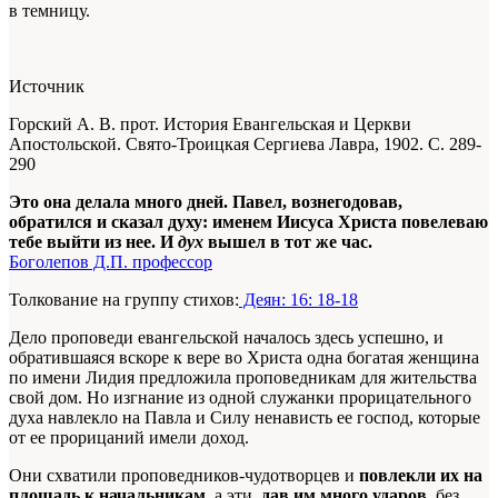
в темницу.
Источник
Горский А. В. прот. История Евангельская и Церкви
Апостольской. Свято-Троицкая Сергиева Лавра, 1902. С. 289-
290
Это она делала много дней. Павел, вознегодовав,
обратился и сказал духу: именем Иисуса Христа повелеваю
тебе выйти из нее. И
дух
вышел в тот же час.
Боголепов Д.П. профессор
Толкование на группу стихов:
Деян: 16: 18-18
Дело проповеди евангельской началось здесь успешно, и
обратившаяся вскоре к вере во Христа одна богатая женщина
по имени Лидия предложила проповедникам для жительства
свой дом. Но изгнание из одной служанки прорицательного
духа навлекло на Павла и Силу ненависть ее господ, которые
от ее прорицаний имели доход.
Они схватили проповедников-чудотворцев и
повлекли их на
площадь к начальникам
, а эти,
дав им много ударов
, без