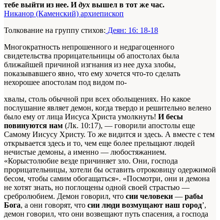
тебе выйти из нее. И
дух
вышел в тот же час.
Никанор (Каменский) архиепископ
Толкование на группу стихов:
Деян: 16: 18-18
Многократность непрошенного и недрагоценного
свидетельства прорицательницы об апостолах была
ближайшей причиной изгнания из нее духа злобы,
показывавшего явно, что ему хочется что-то сделать
нехорошее апостолам под видом по-
хвалы, столь обычной при всех обольщениях. Но какое
послушание являет демон, когда твердо и решительно велено
было ему от лица Иисуса Христа умолкнуть!
И бесы
повинуются нам
(Лк. 10:17), — говорили апостолы еще
Самому Иисусу Христу. То же видится и здесь. А вместе с тем
открывается здесь и то, чем еще более прельщают людей
нечистые демоны, а именно — любостяжанием.
«Корыстолюбие везде причиняет зло. Они, господа
прорицательницы, хотели бы оставить отроковицу одержимой
бесом, чтобы самим обогащаться». «Посмотри, они и демона
не хотят знать, но поглощены одной своей страстью —
сребролюбием. Демон говорил, что
сии человеки
—
рабы
Бога
, а они говорят, что
сии люди возмущают наш город
’,
демон говорил, что они возвещают путь спасения, а господа