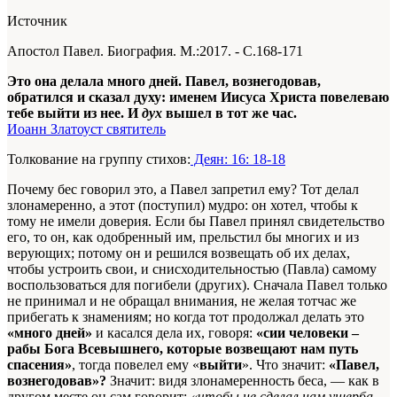
Источник
Апостол Павел. Биография. М.:2017. - С.168-171
Это она делала много дней. Павел, вознегодовав,
обратился и сказал духу: именем Иисуса Христа повелеваю
тебе выйти из нее. И
дух
вышел в тот же час.
Иоанн Златоуст святитель
Толкование на группу стихов:
Деян: 16: 18-18
Почему бес говорил это, а Павел запретил ему? Тот делал
злонамеренно, а этот (поступил) мудро: он хотел, чтобы к
тому не имели доверия. Если бы Павел принял свидетельство
его, то он, как одобренный им, прельстил бы многих и из
верующих; потому он и решился возвещать об их делах,
чтобы устроить свои, и снисходительностью (Павла) самому
воспользоваться для погибели (других). Сначала Павел только
не принимал и не обращал внимания, не желая тотчас же
прибегать к знамениям; но когда тот продолжал делать это
«много дней»
и касался дела их, говоря:
«сии человеки –
рабы Бога Всевышнего, которые возвещают нам путь
спасения»
, тогда повелел ему «
выйти
». Что зна­чит:
«Павел,
вознегодовав»?
Значит: видя злонамеренность беса, — как в
другом месте он сам говорит:
«чтобы не сделал нам ущерба