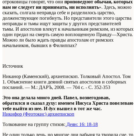
отроковицы говорят, что они
проповедуют обычаи, которых
нам не следует ни принимать, ни исполнять
». Здесь, можно
сказать, солгала неправда себе и разделилось царство,
долженствующее погибнуть. Но представители этого царства
неправды и тьмы ищут защиты у других представителей
тьмы. И апостолов влекут к начальникам римским, из которых
один предал на смерть самую воплощенную Правду—Христа.
Можно ли было ждать правды апостолам от римских
начальников, бывших в Филиппах?
Источник
Никанор (Каменский), архиепископ. Толковый Апостол. Том
1. Объяснение книги деяний святых апостолов и соборных
посланий. — М.: ДАРЪ, 2008. — 704 с. - С. 352-353
Это она делала много дней. Павел, вознегодовав,
обратился и сказал духу: именем Иисуса Христа повелеваю
тебе выйти из нее. И
дух
вышел в тот же час.
Никифор (Феотокис) архиепископ
Толкование на группу стихов:
Деян: 16: 18-18
Не один только день, но многие дни рабыня та творила сие, то