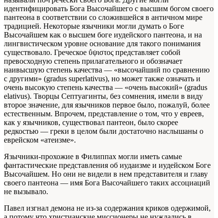
идентифицировать Бога Высочайшего с высшим богом своего
пантеона в соответствии со сложившейся в античном мире
традицией. Некоторые язычники могли думать о Боге
Высочайшем как о высшем боге иудейского пантеона, и на
лингвистическом уровне основание для такого понимания
существовало. Греческое ΰψιστος представляет собой
превосходную степень прилагательного и обозначает
наивысшую степень качества — «высочайший по сравнению
с другими» (gradus superlativus), но может также означать и
очень высокую степень качества — «очень высокий» (gradus
elativus). Творцы Септуагинты, без сомнения, имели в виду
второе значение, для язычников первое было, пожалуй, более
естественным. Впрочем, представление о том, что у евреев,
как у язычников, существовал пантеон, было скорее
редкостью — греки в целом были достаточно наслышаны о
еврейском «атеизме».
Язычники-прохожие в Филиппах могли иметь самые
фантастические представления об иудаизме и иудейском Боге
Высочайшем. Но они не видели в нем представителя и главу
своего пантеона — имя Бога Высочайшего таких ассоциаций
не вызывало.
Павел изгнал демона не из-за содержания криков одержимой,
а потому что христианские миссионеры не нуждались в