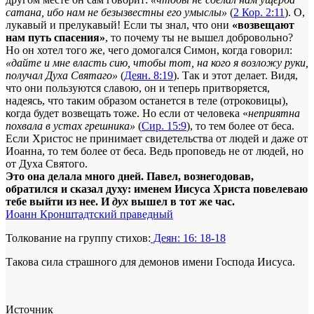
сатана, ибо нам не безызвестны его умыслы»
(
2 Кор. 2:11
). О,
лукавый и прелукавый! Если ты знал, что они
«возвещают
нам путь спасения»
, то почему ты не вышел добровольно?
Но он хотел того же, чего домогался Симон, когда говорил:
«дайте и мне власть сию, чтобы тот, на кого я возложу руки,
получал Духа Святаго»
(
Деян. 8:19
). Так и этот делает. Видя,
что они пользуются славою, он и теперь притворяется,
надеясь, что таким образом останется в теле (отроковицы),
когда будет возвещать тоже. Но если от человека «
неприятна
похвала в устах грешника»
(
Сир. 15:9
), то тем более от беса.
Если Христос не принимает свидетельства от людей и даже от
Иоанна, то тем более от беса. Ведь проповедь не от людей, но
от Духа Святого.
Это она делала много дней. Павел, вознегодовав,
обратился и сказал духу: именем Иисуса Христа повелеваю
тебе выйти из нее. И
дух
вышел в тот же час.
Иоанн Кронштадтский праведный
Толкование на группу стихов:
Деян: 16: 18-18
Такова сила страшного для демонов имени Господа Иисуса.
Источник