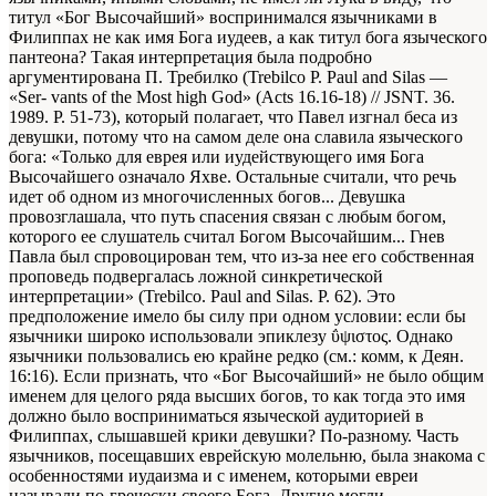
титул «Бог Высочайший» воспринимался язычниками в
Филиппах не как имя Бога иудеев, а как титул бога языческого
пантеона? Такая интерпретация была подробно
аргументирована П. Требилко (Trebilco Р. Paul and Silas —
«Ser- vants of the Most high God» (Acts 16.16-18) // JSNT. 36.
1989. P. 51-73), который полагает, что Павел изгнал беса из
девушки, потому что на самом деле она славила языческого
бога: «Только для еврея или иудействующего имя Бога
Высочайшего означало Яхве. Остальные считали, что речь
идет об одном из многочисленных богов... Девушка
провозглашала, что путь спасения связан с любым богом,
которого ее слушатель считал Богом Высочайшим... Гнев
Павла был спровоцирован тем, что из-за нее его собственная
проповедь подвергалась ложной синкретической
интерпретации» (Trebilco. Paul and Silas. P. 62). Это
предположение имело бы силу при одном условии: если бы
язычники широко использовали эпиклезу ΰψιστος. Однако
язычники пользовались ею крайне редко (см.: комм, к Деян.
16:16). Если признать, что «Бог Высочайший» не было общим
именем для целого ряда высших богов, то как тогда это имя
должно было восприниматься языческой аудиторией в
Филиппах, слышавшей крики девушки? По-разному. Часть
язычников, посещавших еврейскую молельню, была знакома с
особенностями иудаизма и с именем, которыми евреи
называли по-гречески своего Бога. Другие могли