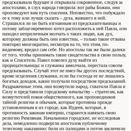
предсказывала будущее и открывала сокровенное, следуя за
апостолами, в слух народа говорила: вот рабы Божии, они
проповедуют вам путь спасения. Неизвестно, что побуждало
ее к тому или лучше сказать – духа, жившего в ней.
Страшился ли он быть изгнанным из предсказательницы и
потому заблаговременно хотел расположить к ней Павла, или
находил неприличным молчать о таких людях, как дух,
которому должны быть они известны, – только такие отзывы
повторял многократно, несмотря на то, что этим, по-
видимому, вредил сам себе. Но апостолы так же были далеки
от того, чтобы принимать такие свидетельства в свою пользу,
как и Спаситель. Павел повелел духу выйти из
прорицательницы: и служанка замолчала, перестала совсем
предсказывать. Случай этот не имел бы других последствий,
кроме исцеления служанки, если бы господа ее не лишались
богатых доходов, какие получали посредством предсказаний.
Раздраженные этим, они возмутили народ, схватили Павла и
Силу и представили городскому начальству – стратегам, как
возмутителей покоя общественного, как проповедников
тайной религии и обычаев, которые противны прежде
установленным в их городе, как Иудеев, которые, в
противность законам империи, стараются навязать свою
религию Римлянам. Начальники городские, не исследовав
дела, немедленно подвергли апостолов публичному
телесному наказанию: били их палицами и потом заключили