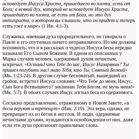
исповедует Иисуса Христа, пришедшего во плоти, есть от
Бога; а всякий дух, который не исповедует Иисуса Христа,
пришедшего во плоти, не есть от Бога, но это дух
антихриста, о котором вы слышали, что он придет и теперь
есть уже в мире»
(1 Ин. 4:1-3).
Служанка, имевшая духа прорицательного, не говорила о
Павле и его спутниках ничего неправильного. Но мы должны
вспомнить, что и в рассказах о чудесах Иисуса бесы нередко
называли Его Сыном Божиим. В одном из описанных у
Марка случаев человек, одержимый духом нечистым,
вскричал: «
Оставь! что Тебе до нас, Иисус Назарянин? Ты
пришел погубить нас! знаю Тебя, кто Ты, Святый Божий
»
(Мк. 1:23-24). В другом случае бесноватый, вышедший из
гробов, встретил Иисуса словами: «Что Тебе до меня, Иисус,
Сын Бога Всевышнего? заклинаю Тебя Богом, не мучь меня!»
(Мк. 5:7). В обоих случаях Иисус изгнал беса из одержимого.
Согласно представлению, отраженному в Новом Завете,
«и
бесы веруют и трепещут
» (Иак. 2:19). Эта вера, однако, не
превращает их из бесов в ангелов. И люди, одержимые
нечистыми духами, нуждаются в освобождении от них, даже
если эти духи произносят правильные слова.