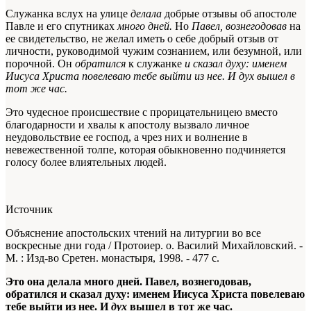
Служанка вслух на улице
делала
добрые отзывы об апостоле
Павле и его спутниках
много дней.
Но
Павел, вознегодовав
на
ее свидетельство, не желал иметь о себе добрый отзыв от
личности, руководимой чужим сознанием, или безумной, или
порочной. Он
обратился
к служанке
и сказал духу: именем
Иисуса Христа повелеваю тебе выйти из нее. И дух вышел в
тот же час.
Это чудесное происшествие с прорицательницею вместо
благодарности и хвалы к апостолу вызвало личное
неудовольствие ее господ, а чрез них и волнение в
невежественной толпе, которая обыкновенно подчиняется
голосу более влиятельных людей.
Источник
Объяснение апостольских чтений на литургии во все
воскресные дни года / Протоиер. о. Василий Михайловский. -
М. : Изд-во Сретен. монастыря, 1998. - 477 с.
Это она делала много дней. Павел, вознегодовав,
обратился и сказал духу: именем Иисуса Христа повелеваю
тебе выйти из нее. И
дух
вышел в тот же час.