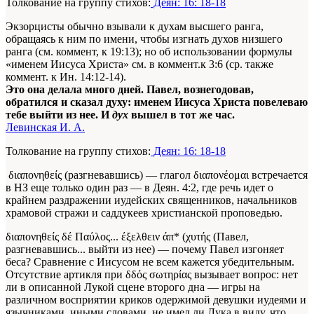
Толкование на группу стихов:
Деян: 16: 18-18
Экзорцисты обычно взывали к духам высшего ранга,
обращаясь к ним по имени, чтобы изгнать духов низшего
ранга (см. коммент, к 19:13); но об использовании формулы
«именем Иисуса Христа» см. в коммент.к 3:6 (ср. также
коммент. к Ин. 14:12-14).
Это она делала много дней. Павел, вознегодовав,
обратился и сказал духу: именем Иисуса Христа повелеваю
тебе выйти из нее. И
дух
вышел в тот же час.
Левинская И. А.
Толкование на группу стихов:
Деян: 16: 18-18
διαπονηθείς (разгневавшись) — глагол διαπονέομαι встречается
в НЗ еще только один раз — в Деян. 4:2, где речь идет о
крайнем раздражении иудейских священников, начальников
храмовой стражи и саддукеев христианской проповедью.
διαπονηθείς δέ Παύλος... έξελθειν άπ* (χυτής (Павел,
разгневавшись... выйти из нее) — почему Павел изгоняет
беса? Сравнение с Иисусом не всем кажется убедительным.
Отсутствие артикля при δδός σωτηρίας вызывает вопрос: нет
ли в описанной Лукой сцене второго дна — игры на
различном восприятии криков одержимой девушки иудеями и
язычниками, иными словами, не имел ли Лука в виду, что