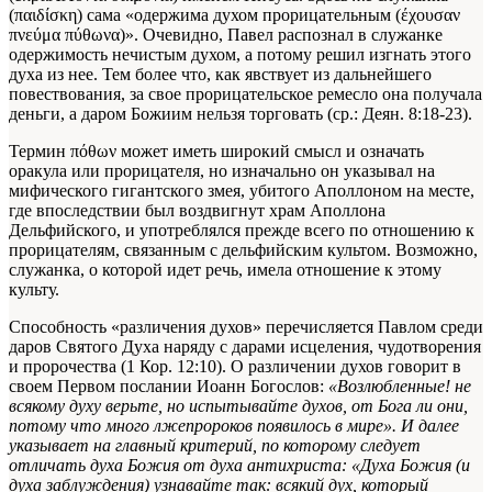
(παιδίσκη) сама «одержима духом прорицательным (έχουσαν
πνεύμα πύθωνα)». Очевидно, Павел распознал в служанке
одержимость нечистым духом, а потому решил изгнать этого
духа из нее. Тем более что, как явствует из дальнейшего
повествования, за свое прорицательское ремесло она получала
деньги, а даром Божиим нельзя торговать (ср.: Деян. 8:18-23).
Термин πόθων может иметь широкий смысл и означать
оракула или прорицателя, но изначально он указывал на
мифического гигантского змея, убитого Аполлоном на месте,
где впоследствии был воздвигнут храм Аполлона
Дельфийского, и употреблялся прежде всего по отношению к
прорицателям, связанным с дельфийским культом. Возможно,
служанка, о которой идет речь, имела отношение к этому
культу.
Способность «различения духов» перечисляется Павлом среди
даров Святого Духа наряду с дарами исцеления, чудотворения
и пророчества (1 Кор. 12:10). О различении духов говорит в
своем Первом послании Иоанн Богослов:
«Возлюбленные! не
всякому духу верьте, но испытывайте духов, от Бога ли они,
потому что много лжепророков появилось в мире». И далее
указывает на главный критерий, по которому следует
отличать духа Божия от духа антихриста: «Духа Божия (и
духа заблуждения) узнавайте так: всякий дух, который