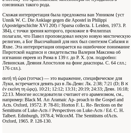
союзниках такого рода.
Схожая интерпретация была предложена ван Унником {уст
Unnik W. С. Die Anklage gegen die Apostel in Philippi
(Apostelgeschichte XVI 20f) // Sparsa collecta. I. Leiden, 1973. P.
384), с точки зрения которого, прохожие в Филиппах
полагали, что Павел проповедовал некую новую мистическую
религию, а Бог Высочайший для них был синтезом Сабазия и
Яхве. Эта интерпретация опирается на ошибочное понимание
Пиротской надписи и свидетельства Валерия Максима об
изгнании евреев из Рима в 139 г. до P. X. (см. подробно:
Левинская. Деяния Апостолов на фоне диаспоры. С. 64 слл.;
176 слл.).
αυτή τή ώρα (тотчас) — это выражение, специфическое для
Луки, встречается девять раз в Лк-Деян: Лк. 2:38; 7:21 (D; В א
έν εκείνη τη ώρςι), 10:21; 12:12; 13:31; 20:19; 24:33; Деян. 16:18;
22:13. Многие исследователи считают его арамеизмом, см.,
например: Black М. Ап Aramaic Ар- proach to the Gospel and
Acts. Oxford, 19572. P. 78-81; Horton F. L. Re- flections on the
Semitisms of Luke-Acts // Perspectives on Luke-Acts / Ed. С. H.
Talbert. Edinburgh, 1978.4; WilcoxM. The Semitisms ofActs.
Oxford, 1965. P. 128-130.