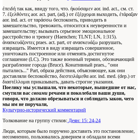
έπειδή так как, ввиду того, что. ήκούσαμεν aor. ind. act., см. ст.
7. έξελθόντες aor. act. part, (adj.) от έξέρχομαι выходить, έτάραξαν
aor. ind. act. от ταράσσω беспокоить, приводить в
замешательство, тревожить, относится к неуверенности и
замешательству; вызывать серьезное эмоциональное
расстройство и тревогу (Haenchen; TLNT; LN, 1:315).
άνασκευάζοντες praes. act. part, от ανασκευάζω разрушать,
извращать. Имеется в виду извращать совершенное,
уничтожать построенное или отменять достигнутое
соглашение (LC). Это также военный термин, обозначающий
разграбление города (Bruce). Конативный praes., "они
пытались..." Part, образа действия, объясняющее, как они
доставляли беспокойство, διεστειλάμεθα aor. ind. med. (dep.) от
διαστέλλομαι приказывать, давать строгие указания.
Поелику мы услышали, что некоторые, вышедшие от нас,
смутили вас
своими
речами и поколебали ваши души,
говоря, что должно обрезываться и соблюдать закон, чего
мы им не поручали,
Культурно-исторический комментарий
Толкование на группу стихов:
Деян: 15: 24-24
Люди, которым было поручено доставить это постановление,
несомненно, пользовались доверием и обладали всеми