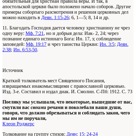
обязательныя для христиан правила веры. И так, в
апостольской церкви было положено начало соборов. Другие
примеры соборпаго разсмотрения и решения церковных дел
можно находить в
Деян. 1:15-26
; 6, 1—5; 8, 14 и др.
11. Благодать Господня дается человеку христианину не чрез
одну веру:
Мф. 7:21
, но и добрыя дела: Иак- 2, 24; через
познание единаго истиннаго Бога: Ин. 17, з; соблюдение
заповедей:
Мф. 19:17
и чрез таинства Церкви:
Ин. 3:5
;
Деян.
2:38
;
Ин. 6:53-50
.
Источник
Краткий толкователь мест Священного Писания,
извращаемых инакомыслящими с православной церковью.
Изд. 3-е. Составил и издал диак. И. Смолин. С-Пб: 1912. С. 73
Поелику мы услышали, что некоторые, вышедшие от нас,
смутили вас
своими
речами и поколебали ваши души,
говоря, что должно обрезываться и соблюдать закон, чего
мы им не поручали,
Клеон Роджерс
Толкование на группу стихов:
Деян: 15: 24-24