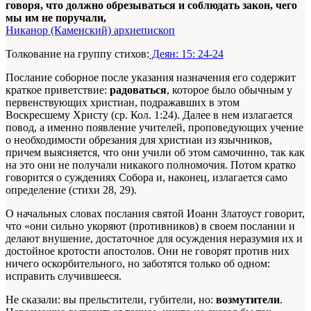
говоря, что должно обрезываться и соблюдать закон, чего
мы им не поручали,
Никанор (Каменский) архиепископ
Толкование на группу стихов:
Деян: 15: 24-24
Послание соборное после указания назначения его содержит
краткое приветствие:
радоваться
, которое было обычным у
первенствующих христиан, подражавших в этом
Воскресшему Христу (ср. Кол. 1:24). Далее в нем излагается
повод, а именно появление учителей, проповедующих учение
о необходимости обрезания для христиан из язычников,
причем выясняется, что они учили об этом самочинно, так как
на это они не получали никакого полномочия. Потом кратко
говорится о суждениях Собора и, наконец, излагается само
определение (стихи 28, 29).
О начальных словах послания святой Иоанн Златоуст говорит,
что «они сильно укоряют (противников) в своем послании и
делают внушение, достаточное для осуждения неразумия их и
достойное кротости апостолов. Они не говорят против них
ничего оскорбительного, но заботятся только об одном:
исправить случившееся.
Не сказали: вы прельстители, губители, но:
возмутители
.