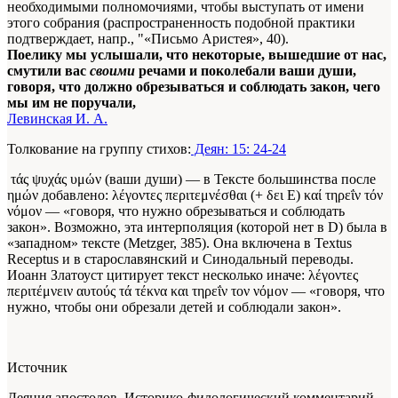
необходимыми полномочиями, чтобы выступать от имени
этого собрания (распространенность подобной практики
подтверждает, напр., "«Письмо Аристея», 40).
Поелику мы услышали, что некоторые, вышедшие от нас,
смутили вас
своими
речами и поколебали ваши души,
говоря, что должно обрезываться и соблюдать закон, чего
мы им не поручали,
Левинская И. А.
Толкование на группу стихов:
Деян: 15: 24-24
τάς ψυχάς υμών (ваши души) — в Тексте большинства после
ημών добавлено: λέγοντες περιτεμνέσθαι (+ δει Е) καί τηρεΐν τόν
νόμον — «говоря, что нужно обрезываться и соблюдать
закон». Возможно, эта интерполяция (которой нет в D) была в
«западном» тексте (Metzger, 385). Она включена в Textus
Receptus и в старославянский и Синодальный переводы.
Иоанн Златоуст цитирует текст несколько иначе: λέγοντες
περιτέμνειν αυτούς τά τέκνα και τηρεΐν τον νόμον — «говоря, что
нужно, чтобы они обрезали детей и соблюдали закон».
Источник
Деяния апостолов. Историко-филологический комментарий.