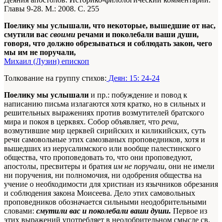
Главы 9-28. М.: 2008. С. 255
Поелику мы услышали, что некоторые, вышедшие от нас,
смутили вас
своими
речами и поколебали ваши души,
говоря, что должно обрезываться и соблюдать закон, чего
мы им не поручали,
Михаил (Лузин) епископ
Толкование на группу стихов:
Деян: 15: 24-24
Поелику мы услышали
и пр.: побуждение и повод к
написанию письма излагаются хотя кратко, но в сильных и
решительных выражениях против возмутителей братского
мира и покоя в церквях. Собор объявляет, что
речи
,
возмутившие мир церквей сирийских и киликийских, суть
речи самовольные этих самозваных проповедников, хотя и
вышедших из иерусалимского или вообще палестинского
общества, что проповедовать то, что они проповедуют,
апостолы, пресвитеры и братия
им не поручали
, они не имели
ни поручения, ни полномочия, ни одобрения общества на
учение о необходимости для христиан из язычников обрезания
и соблюдения закона Моисеева. Дело этих самовольных
проповедников обозначается сильными неодобрительными
словами:
смутили вас и поколебали ваши души.
Первое из
этих выражений употребляет в неодобрительном смысле св.