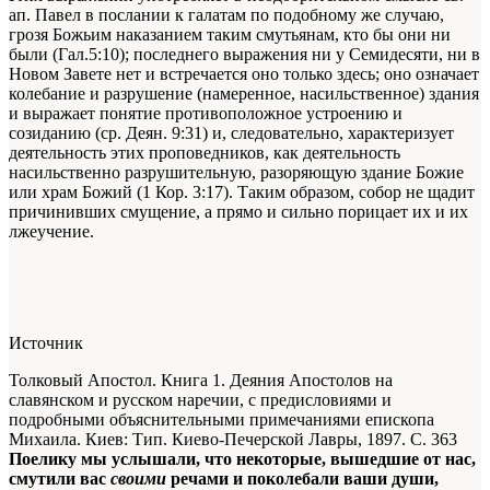
ап. Павел в послании к галатам по подобному же случаю,
грозя Божьим наказанием таким смутьянам, кто бы они ни
были (Гал.5:10); последнего выражения ни у Семидесяти, ни в
Новом Завете нет и встречается оно только здесь; оно означает
колебание и разрушение (намеренное, насильственное) здания
и выражает понятие противоположное устроению и
созиданию (ср. Деян. 9:31) и, следовательно, характеризует
деятельность этих проповедников, как деятельность
насильственно разрушительную, разоряющую здание Божие
или храм Божий (1 Кор. 3:17). Таким образом, собор не щадит
причинивших смущение, а прямо и сильно порицает их и их
лжеучение.
Источник
Толковый Апостол. Книга 1. Деяния Апостолов на
славянском и русском наречии, с предисловиями и
подробными объяснительными примечаниями епископа
Михаила. Киев: Тип. Киево-Печерской Лавры, 1897. С. 363
Поелику мы услышали, что некоторые, вышедшие от нас,
смутили вас
своими
речами и поколебали ваши души,