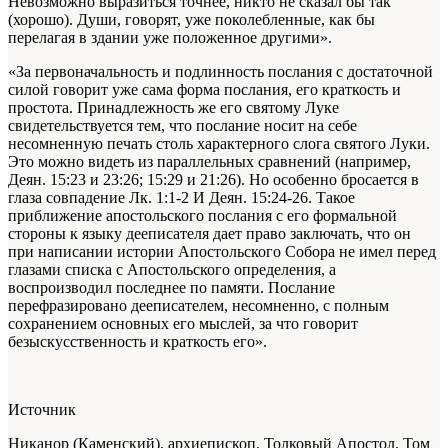
Невозможно выразиться точнее, никто не сказал бы так
(хорошо). Души, говорят, уже поколебленные, как бы
перелагая в здании уже положенное другими».
«За первоначальность и подлинность послания с достаточной
силой говорит уже сама форма послания, его краткость и
простота. Принадлежность же его святому Луке
свидетельствуется тем, что послание носит на себе
несомненную печать столь характерного слога святого Луки.
Это можно видеть из параллельных сравнений (например,
Деян. 15:23 и 23:26; 15:29 и 21:26). Но особенно бросается в
глаза совпадение Лк. 1:1-2 И Деян. 15:24-26. Такое
приближение апостольского послания с его формальной
стороны к языку дееписателя дает право заключать, что он
при написании истории Апостольского Собора не имел перед
глазами списка с Апостольского определения, а
воспроизводил последнее по памяти. Послание
перефразировано дееписателем, несомненно, с полным
сохранением основных его мыслей, за что говорит
безыскусственность и краткость его».
Источник
Никанор (Каменский), архиепископ. Толковый Апостол. Том