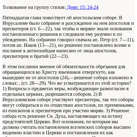
Толкование на группу стихов:
Деян: 15: 24-24
Пятнадцатая глава повествует об апостольском соборе. В
Иерусалиме было собрание и разсуждение на нем апостолов и
пресвитеров (ст. 6—22), так чтобы и миряне знали основания
постановленнаго решения и следовали ему разумно и по
убеждению. На собрании говорил сначала ап. Петр (ст. 7—11),
потом ап. Иаков (13—21), но решение постановлено всеми и
послание к антиохийцам написано от лица апостолов,
пресвитеров и братий (22—23).
В этом послании мнение об обязательности обрезания для
обращающихся ко Христу язычников отвергнуто, как
вышедшее не от апостолов (24),—решение собора изложено в
словах: , (ст. 28—29). Что же усматривается из этой истории?
1) Вопросы о предметах веры, возбуждающие разногласие в
отдельных церквах, разрешаются собором. 2) В
Иерусалимском соборе участвуют пресвитеры, так что соборы
могут собираться и по отшествии апостолов, их преемниками,
из епископов и пресвитеров при участии мирян. 3) Решение
собора есть решение Св. Духа, наставляющаго на истину
предстоятелей Церкви. Вот основания, по которым мы
должны считать постановления вселенских соборов высшею
видимою властию в Церкви и постановления их как