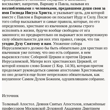
восхваляет, напротив, Варнаву и Павла, называя их
возлюбленными
и
человеками, предавшими души свои за
имя Господа Иисуса Христа
, и указывает цель, для которой
вместе с Павлом и Варнавою он посылает Иуду и Силу. После
того собор высказывает и самые правила, которые, по его
определению, христиане из язычников должны строго
исполнять в жизни, будучи вообще свободны от ига
законного; но предварительно он выражает всю непреложную
силу обязательности для них этих правил, говоря, что так
угодно Духу Святому и нам
. Уложение собора
Иерусалимского должно бы быть обязательно для христиан из
язычников уже потому, что оно есть собрание, в нем
выразился голос Соборной Церкви и притом Церкви
Иерусалимской, Матери всех христианских Церквей, от
которой изошло слово Божие (1 Кор. 14:36), которая притом
продолжает руководиться самими апостолами Христовыми;
но оно делается еще более непреложно обязательным, как
внушенное Самим Духом Божиим, одушевлявшим собрание.
Источник
Толковый Апостол. Деяния Святых Апостолов, изъяснённые
профессором Московской Духовной Академии Дмитрием