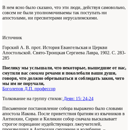
В нем ясно было сказано, что эти люди, действуя самовольно,
совсем не были уполномочиваемы так поступать ни
апостолами, ни пресвитерами иерусалимскими.
Источник
Горский А. В. прот. История Евангельская и Церкви
Апостольской. Свято-Троицкая Сергиева Лавра, 1902. С. 283-
285
Поелику мы услышали, что некоторые, вышедшие от нас,
смутили вас
своими
речами и поколебали ваши души,
говоря, что должно обрезываться и соблюдать закон, чего
мы им не поручали,
Боголепов Д.П. профессор
Толкование на группу стихов:
Деян: 15: 24-24
Письменное постановление собора выражено было словами
апостола Иакова. После приветствия братиям из язычников в
Антиохии, Сирии и Киликии собор сначала высказывает
строгое порицание иудействующих лжеучителей,
произведших в Антиохии смущение и колебание, –