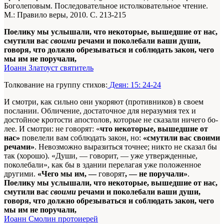
Боголеповым. Последовательное истолковательное чтение.
М.: Правило веры, 2010. С. 213-215
Поелику мы услышали, что некоторые, вышедшие от нас,
смутили вас
своими
речами и поколебали ваши души,
говоря, что должно обрезываться и соблюдать закон, чего
мы им не поручали,
Иоанн Златоуст святитель
Толкование на группу стихов:
Деян: 15: 24-24
И смотри, как сильно они укоряют (противников) в своем
послании. Обличение, достаточное для неразумия тех и
достойное кротости апостолов, которые не сказали ничего бо­
лее. И смотри: не говорят: «
что некоторые, вышедшие от
нас»
повелели вам со­блюдать закон, но:
«смутили вас своими
речами»
. Невоз­можно выразиться точнее; никто не сказал бы
так (хорошо). «Души, — говорит, — уже утвержденные,
поколебали», как бы в здании перелагая уже положенное
другими.
«Чего мы им, —
говорят
, — не поручали»
.
Поелику мы услышали, что некоторые, вышедшие от нас,
смутили вас
своими
речами и поколебали ваши души,
говоря, что должно обрезываться и соблюдать закон, чего
мы им не поручали,
Иоанн Смолин протоиерей