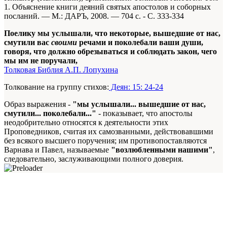
1. Объяснение книги деяний святых апостолов и соборных
посланий. — М.: ДАРЪ, 2008. — 704 с. - С. 333-334
Поелику мы услышали, что некоторые, вышедшие от нас,
смутили вас
своими
речами и поколебали ваши души,
говоря, что должно обрезываться и соблюдать закон, чего
мы им не поручали,
Толковая Библия А.П. Лопухина
Толкование на группу стихов:
Деян: 15: 24-24
Образ выражения -
"мы услышали... вышедшие от нас,
смутили... поколебали..."
- показывает, что апостолы
неодобрительно относятся к деятельности этих
Проповедников, считая их самозванными, действовавшими
без всякого высшего поручения; им противопоставляются
Варнава и Павел, называемые
"возлюбленными нашими"
,
следовательно, заслуживающими полного доверия.