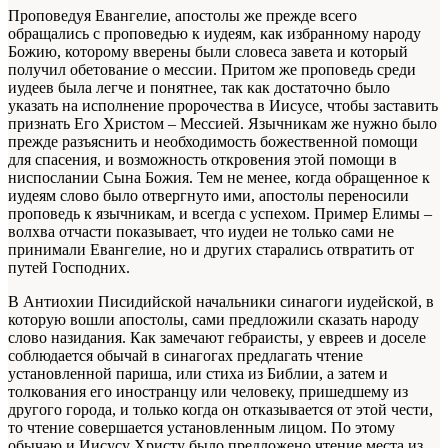
Проповедуя Евангелие, апостолы же прежде всего
обращались с проповедью к иудеям, как избранному народу
Божию, которому вверены были словеса завета и который
получил обетование о мессии. Притом же проповедь среди
иудеев была легче и понятнее, так как достаточно было
указать на исполнение пророчества в Иисусе, чтобы заставить
признать Его Христом – Мессией. Язычникам же нужно было
прежде разъяснить и необходимость божественной помощи
для спасения, и возможность откровения этой помощи в
ниспослании Сына Божия. Тем не менее, когда обращенное к
иудеям слово было отвергнуто ими, апостолы переносили
проповедь к язычникам, и всегда с успехом. Пример Елимы –
волхва отчасти показывает, что иудеи не только сами не
принимали Евангелие, но и других старались отвратить от
путей Господних.
В Антиохии Писидийской начальники синагоги иудейской, в
которую вошли апостолы, сами предложили сказать народу
слово назидания. Как замечают гебраисты, у евреев и доселе
соблюдается обычай в синагогах предлагать чтение
установленной париша, или стиха из Библии, а затем и
толкования его иностранцу или человеку, пришедшему из
другого города, и только когда он отказывается от этой чести,
то чтение совершается установленным лицом. По этому
обычаю и Иисусу Христу было предложено чтение места из