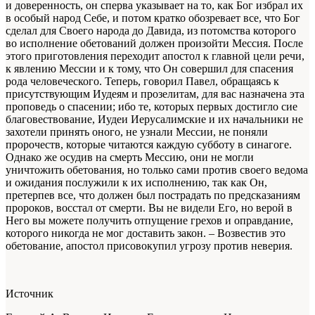
и доверенность, он сперва указывает на то, как Бог избрал их
в особый народ Себе, и потом кратко обозревает все, что Бог
сделал для Своего народа до Давида, из потомства которого
во исполнение обетований должен произойти Мессия. После
этого приготовления переходит апостол к главной цели речи,
к явлению Мессии и к тому, что Он совершил для спасения
рода человеческого. Теперь, говорил Павел, обращаясь к
присутствующим Иудеям и прозелитам, для вас назначена эта
проповедь о спасении; ибо те, которых первых достигло сие
благовествование, Иудеи Иерусалимские и их начальники не
захотели принять оного, не узнали Мессии, не поняли
пророчеств, которые читаются каждую субботу в синагоге.
Однако же осудив на смерть Мессию, они не могли
уничтожить обетования, но только сами против своего ведома
и ожидания послужили к их исполнению, так как Он,
претерпев все, что должен был пострадать по предсказаниям
пророков, восстал от смерти. Вы не видели Его, но верой в
Него вы можете получить отпущение грехов и оправдание,
которого никогда не мог доставить закон. – Возвестив это
обетование, апостол присовокупил угрозу против неверия.
Источник