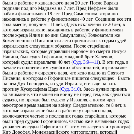
были в рабстве у ханаанского царя 20 лет. После Варака
подпали под иго Мадиама на 7 лет. Пред Иеффаем были
рабами филистимлян 18 лет. Пред Сампсоном вторично
находились в рабстве у филистимлян 40 лет. Соединив все эти
года вместе, получим 111 лет. (Здесь исключены те 20 лет, в
которые израильтяне находились в рабстве у филистимлян
после жреца Илия и во дни Самуиловы.) Толкователи же
Божественного Писания эти лета причисляют к годам судей
израильских следующим образом. После старейшин
израильских, которые управляли народом по смерти Иисуса
Навина, был судья Гофониил, младший брат Халевов,
который судил израильтян 40 лет (
Суд. 3:9—11
). В эти года, в
начале исполнения им судейских обязанностей, израильтяне
были в рабстве у сирского царя, что ясно видно из Святого
Писания, в котором о Гофонииле пишется следующее: «Бысть
на нем Дух Господень, и суди Израиля, и изыде на рать
противу Хусарсафема Царя (
Суд. 3:10
). Здесь нужно принять
во внимание, что вышел на войну не перед тем, как сделаться
судьею, но прежде был судьею у Израиля, а потом чрез
некоторое время вышел на войну. Следовательно, те 8 лет, в
которые израильтяне были в рабстве у сирского царя,
заключаются частью в последних годах старейшин, которые
были пред судьею Гофониилом, частью же в начальных годах
управления судьи Гофониила. С этим согласуется и хронограф
Кир Дорофея, Монемвасийского митрополита, который