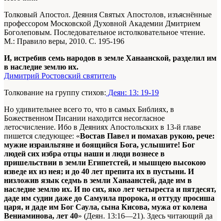
Толковый Апостол. Деяния Святых Апостолов, изъяснённые
профессором Московской Духовной Академии Дмитрием
Боголеповым. Последовательное истолковательное чтение.
М.: Правило веры, 2010. С. 195-196
И, истребив семь народов в земле Ханаанской, разделил им
в наследие землю их.
Димитрий Ростовский святитель
Толкование на группу стихов:
Деян: 13: 19-19
Но удивительнее всего то, что в самых Библиях, в
Божественном Писании находится несогласное
летосчисление. Ибо в Деяниях Апостольских в 13-й главе
пишется следующее: «
Востав Павел и помахав рукою, рече:
мужие израильтяне и боящийся Бога, услышите! Бог
людей сих избра отцы наши и люди вознесе в
пришельствии в земли Египетстей, и мышцею высокою
изведе их из нея; и до 40 лет препита их в пустыни. И
низложив язык седмь в земли Ханаанстей, даде им в
наследие землю их. И по сих, яко лет четыреста и пятдесят,
даде им судии даже до Самуила пророка, и оттуду просиша
царя, и даде им Бог Саула, сына Кисова, мужа от колена
Вениаминова, лет 40
» (Деян. 13:16—21). Здесь читающий да