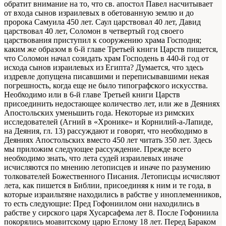
обратит внимание на то, что св. апостол Павел насчитывает
от входа сынов израилевых в обетованную землю и до
пророка Самуила 450 лет. Саул царствовал 40 лет, Давид
царствовал 40 лет, Соломон в четвертый год своего
царствования приступил к сооружению храма Господня;
каким же образом в 6-й главе Третьей книги Царств пишется,
что Соломон начал созидать храм Господень в 440-й год от
исхода сынов израилевых из Египта? Думается, что здесь
издревле допущена писавшими и переписывавшими некая
погрешность, когда еще не было типографского искусства.
Необходимо или в 6-й главе Третьей книги Царств
присоединить недостающее количество лет, или же в Деяниях
Апостольских уменьшить года. Некоторые из римских
исследователей (Агний в «Хронике» и Корнилий-а-Лапиде,
на Деяния, гл. 13) рассуждают и говорят, что необходимо в
Деяниях Апостольских вместо 450 лет читать 350 лет. Здесь
мы приложим следующее рассуждение. Прежде всего
необходимо знать, что лета судей израилевых иначе
исчисляются по мнению летописцев и иначе по разумению
толкователей Божественного Писания. Летописцы исчисляют
лета, как пишется в Библии, присоединяя к ним и те года, в
которые израильтяне находились в рабстве у иноплеменников,
то есть следующие: Пред Гофониилом они находились в
рабстве у сирского царя Хусарсафема лет 8. После Гофониила
покорялись моавитскому царю Еглому 18 лет. Перед Бараком