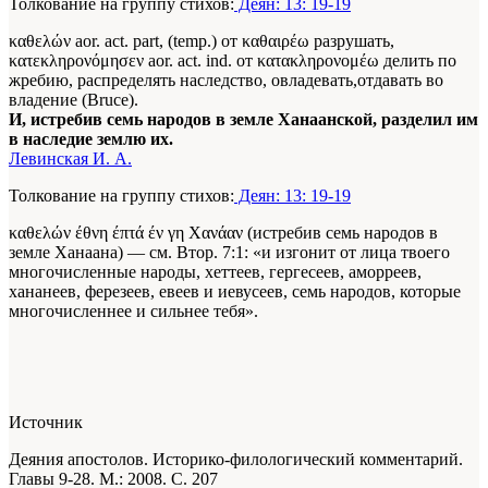
Толкование на группу стихов:
Деян: 13: 19-19
καθελών aor. act. part, (temp.) от καθαιρέω разрушать,
κατεκληρονόμησεν aor. act. ind. от κατακληρονομέω делить по
жребию, распределять наследство, овладевать,отдавать во
владение (Bruce).
И, истребив семь народов в земле Ханаанской, разделил им
в наследие землю их.
Левинская И. А.
Толкование на группу стихов:
Деян: 13: 19-19
καθελών έθνη έπτά έν γη Χανάαν (истребив семь народов в
земле Ханаана) — см. Втор. 7:1: «и изгонит от лица твоего
многочисленные народы, хеттеев, гергесеев, аморреев,
хананеев, ферезеев, евеев и иевусеев, семь народов, которые
многочисленнее и сильнее тебя».
Источник
Деяния апостолов. Историко-филологический комментарий.
Главы 9-28. М.: 2008. С. 207