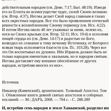
действительным народом (см. Деян. 7:17; Быт. 48:19). Изведя
его из Египта во всемогуществе чудес, силой Своею великою
(см. Втор. 4:37), Иегова делает Свой народ славным в глазах
всех окрестных народов. Все это было проявлением отеческой
ревности к возлюбленному Своему первенцу (см. Исх. 4:22).
И потом Иегова около 40 лет ухаживал за ними, лелеял их,
нося на Своих крыльях (см. Втор. 32:11; Исх. 19:4) и исполняя
пищей сердца их (см. Деян. 14:17) и радостью по Боге,
возводил их сознание к тому вечному Источнику, от Которого
всякая тварь исполняется благости (см. Пс. 103:28). Через все
это Он воспитывал их духовно. Ибо Израиль должен быть не
только народом именитым и хвальным, но и народом святым.
Иегова доставляет ему внешнее обособление от других
народов, истребляя многих из них».
Источник
Никанор (Каменский), архиепископ. Толковый Апостол. Том
1. Объяснение книги деяний святых апостолов и соборных
посланий. — М.: ДАРЪ, 2008. — 704 с. - С. 288-289
И, истребив семь народов в земле Ханаанской, разделил им