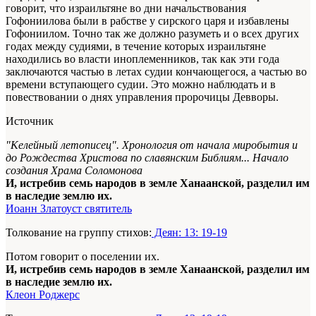
говорит, что израильтяне во дни начальствования
Гофониилова были в рабстве у сирского царя и избавлены
Гофониилом. Точно так же должно разуметь и о всех других
годах между судиями, в течение которых израильтяне
находились во власти иноплеменников, так как эти года
заключаются частью в летах судии кончающегося, а частью во
времени вступающего судии. Это можно наблюдать и в
повествовании о днях управления пророчицы Девворы.
Источник
"Келейный летописец". Хронология от начала миробытия и
до Рождества Христова по славянским Библиям... Начало
создания Храма Соломонова
И, истребив семь народов в земле Ханаанской, разделил им
в наследие землю их.
Иоанн Златоуст святитель
Толкование на группу стихов:
Деян: 13: 19-19
Потом говорит о поселении их.
И, истребив семь народов в земле Ханаанской, разделил им
в наследие землю их.
Клеон Роджерс