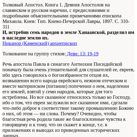
Толковый Апостол. Книга 1. Деяния Апостолов на
славянском и русском наречии, с предисловиями и
подробными объяснительными примечаниями епископа
Михаила. Киев: Тип. Киево-Печерской Лавры, 1897. С. 310-
311
И, истребив семь народов в земле Ханаанской, разделил им
в наследие землю их.
Никанор (Каменский) архиепископ
Толкование на группу стихов:
Деян: 13: 19-19
Речь апостола Павла в синагоге Антиохии Писидийской
поначалу была очень утешительной для слушателей ее, евреев,
ибо здесь говорилось о богоизбранности отцов их,
возвышении всего народа еврейского, нежном отеческом и
вместе материнском (питании) попечении о нем, наделении
его землей, взятой у семи народов, которые для того
истреблены. Но все сказанное относилось только ко Господу,
ибо о том, что евреи заслужили все сказанное ими, сделали
что-либо доброе в соответствие такому промышлению Божию
о них, об этом — ни слова. Почему? Очевидно, чтобы
благостная речь родила такие же благосклонные чувства к
говорящему и к тому, что он скажет в конце, т.е. в
приложениях и выводах из приведенных исторических
данных.