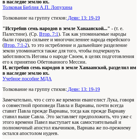
в наследие землю их.
Толковая Библия А.П. Лопухина
Толкование на группу стихов:
Деян: 13: 19-19
"Истребив семь народов в земле Ханаанской..."
- (т. е.
Палестине). (Ср.
Втор. 7:1
). Так как упоминаемые народы
были гораздо сильнее и многочисленнее народа еврейского
(
Втор. 7:1-2
), то это истребление и дальнейшее разделение
земли упоминается также для того, чтобы подчеркнуть
заботливость Иеговы о народе Своем, в целях подготовления
его к принятию Обетованного Мессии.
И, истребив семь народов в земле Ханаанской, разделил им
в наследие землю их.
Учебное пособие МДА
Толкование на группу стихов:
Деян: 13: 19-19
Замечательно, что с сего же времени евангелист Лука, говоря
о совместной проповеди Павла и Варнавы, почти всегда
ставит Павла прежде Варнавы, тогда как прежде Варнаву
ставил выше Савла. Это заставляет предположить, что уже с
этого времени Павел выступает как самостоятельный и
полномочный апостол язычников, Варнава же по-прежнему
остался апостолом иудеев.