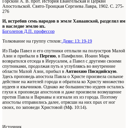
Горский А. В. прот. История Евангельская и Церкви
Апостольской. Свято-Троицкая Сергиева Лавра, 1902. С. 275-
276
И, истребив семь народов в земле Ханаанской, разделил им
в наследие землю их.
Боголепов Д.П. профессор
Толкование на группу стихов:
Деян: 13: 19-19
Из Пафа Павел и его спутники отплыли на полуостров Малой
Азии и прибыли в
Пергию
, в Памфилии. Иоанн Марк
возвратился отсюда в Иерусалим, а Павел с другими своими
спутниками, продолжая путь и углубляясь во внутренние
области Малой Азии, прибыл в
Антиохию Писидийскую
.
Здесь проповедь апостола Павла о Христе произвела сильное
действие на жителей города и обратила ко Христу множество
иудеев и язычников. Однако же большинство иудеев остались
глухи к проповеди апостолов и даже произвели возмущение
против Павла и Варнавы и изгнали их из города. Поэтому
апостолы отправились далее, отрясши на них прах от ног
своих, по заповеди Христовой (Мф. 10:14).
Источник