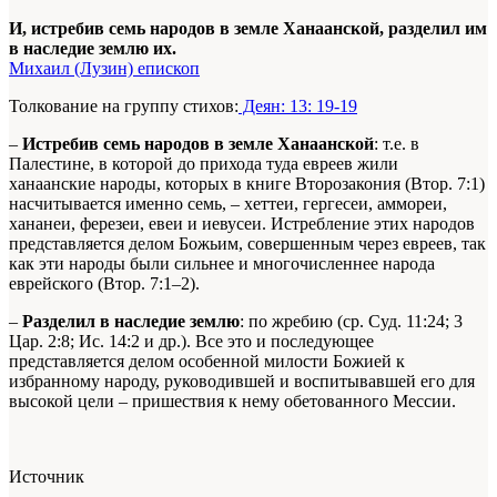
И, истребив семь народов в земле Ханаанской, разделил им
в наследие землю их.
Михаил (Лузин) епископ
Толкование на группу стихов:
Деян: 13: 19-19
–
Истребив семь народов в земле Ханаанской
: т.е. в
Палестине, в которой до прихода туда евреев жили
ханаанские народы, которых в книге Второзакония (Втор. 7:1)
насчитывается именно семь, – хеттеи, гергесеи, аммореи,
хананеи, ферезеи, евеи и иевусеи. Истребление этих народов
представляется делом Божьим, совершенным через евреев, так
как эти народы были сильнее и многочисленнее народа
еврейского (Втор. 7:1–2).
–
Разделил в наследие землю
: по жребию (ср. Суд. 11:24; 3
Цар. 2:8; Ис. 14:2 и др.). Все это и последующее
представляется делом особенной милости Божией к
избранному народу, руководившей и воспитывавшей его для
высокой цели – пришествия к нему обетованного Мессии.
Источник