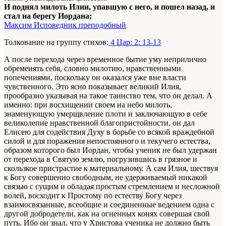
И поднял милоть Илии, упавшую с него, и пошел назад, и
стал на берегу Иордана;
Максим Исповедник преподобный
Толкование на группу стихов:
4 Цар: 2: 13-13
А после перехода через временное
бытие
уму неприлично
обременять себя, словно милотию, нравственными
попечениями, поскольку он оказался уже вне власти
чувственного. Это ясно показывает великий Илия,
прообразно указывая на такое таинство тем, что он делал. А
именно: при восхищении
своем на небо
милоть,
знаменующую умерщвление плоти и заключающую в себе
великолепие нравственной благопристойности, он дал
Елисею для содействия Духу в борьбе со всякой враждебной
силой и для поражения непостоянного и текучего естества,
образом которого был Иордан, чтобы ученик не был удержан
от перехода в Святую землю, погрузившись в грязное и
скользкое пристрастие к материальному. А сам
Илия
, шествуя
к Богу совершенно свободным, не удерживаемый никакой
связью с сущим и обладая простым стремлением и несложной
волей, восходит к Простому по естеству
Богу
через
взаимосвязанные, всеобщие и соединенные ведением одна с
другой добродетели, как на огненных конях совершая свой
путь. Ибо он знал, что у Христова ученика не должно быть