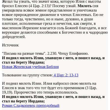
Желал ты узнать, что значит кожа, которую Илия с высоты
бросил Елисею (4 Цар. 2:13)? Посему узнай.
Милоть
сия
умерщвляла всякое земное представление и уничтожала
всякое прирожденное движение в членах Елисеевых. Ею не
только тогда, чувственно, но и ныне, духовно, в души
плотские, исполненные греха и нечестия, как смерти, в
мысленном Иерихоне влагается соль Божией благодати, и все
верующие делаются способными к Богочестию и к чадородию
добродетелей.
Источник
"Письма на разные темы". 2.230. Чтецу Епифанию.
И поднял милоть Илии, упавшую с него, и пошел назад, и
стал на берегу Иордана;
Новая Женевская учебная Библия
Толкование на группу стихов:
4 Цар: 2: 13-13
И поднял милоть Илии. Илия набросил свою милоть на
Елисея в знак того что тот будет его преемником (3 Цар.
19,19). Пророчество это теперь исполнилось.
И поднял милоть Илии, упавшую с него, и пошел назад, и
стал на берегу Иордана;
Роман Сладкопевец преподобный