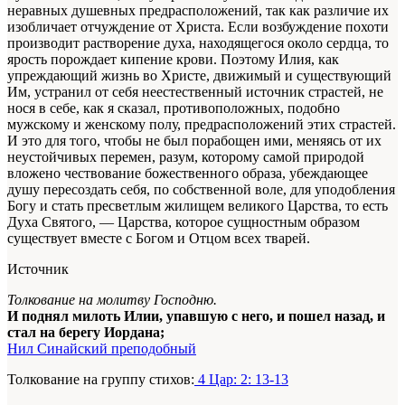
неравных душевных предрасположений, так как различие их
изобличает отчуждение
от Христа
. Если возбуждение похоти
производит растворение духа, находящегося около сердца, то
ярость порождает кипение крови. Поэтому Илия, как
упреждающий жизнь во Христе, движимый и существующий
Им
, устранил от себя неестественный источник
страстей
, не
нося в себе, как я сказал, противоположных, подобно
мужскому и женскому полу, предрасположений этих страстей.
И это для того, чтобы не был порабощен ими, меняясь от их
неустойчивых перемен, разум, которому самой природой
вложено чествование божественного образа, убеждающее
душу пересоздать себя, по собственной воле, для уподобления
Богу и стать пресветлым жилищем великого Царства, то есть
Духа Святого, —
Царства
, которое сущностным образом
существует вместе с Богом и Отцом всех
тварей
.
Источник
Толкование на молитву Господню.
И поднял милоть Илии, упавшую с него, и пошел назад, и
стал на берегу Иордана;
Нил Синайский преподобный
Толкование на группу стихов:
4 Цар: 2: 13-13