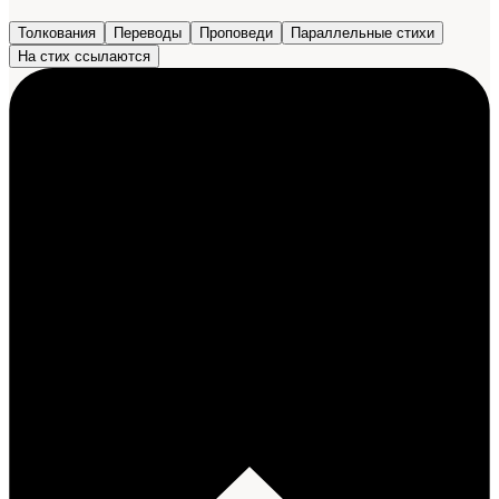
Толкования
Переводы
Проповеди
Параллельные стихи
На стих ссылаются