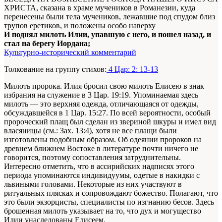
ХРИСТА, сказана в храме мучеников в Романезии, куда
перенесены были тела мучеников, лежавшие под спудом близ
трупов еретиков, и положены особо наверху
И поднял милоть Илии, упавшую с него, и пошел назад, и
стал на берегу Иордана;
Культурно-исторический комментарий
Толкование на группу стихов:
4 Цар: 2: 13-13
Милоть пророка. Илия бросил свою милоть Елисею в знак
избрания на служение в 3 Цар. 19:19. Упоминаемая здесь
милоть — это верхняя одежда, отличающаяся от одежды,
обсуждавшейся в 1 Цар. 15:27. По всей вероятности, особый
пророческий плащ был сделан из звериной шкуры и имел вид
власяницы (см.: Зах. 13:4), хотя не все плащи были
изготовлены подобным образом. Об одеянии пророков на
древнем ближнем Востоке в литературе почти ничего не
говорится, поэтому сопоставления затруднительны.
Интересно отметить, что в ассирийских надписях этого
периода упоминаются индивидуумы, одетые в накидки с
львиными головами. Некоторые из них участвуют в
ритуальных плясках и сопровождают божество. Полагают, что
это были экзорцисты, специалисты по изгнанию бесов. Здесь
брошенная милоть указывает на то, что дух и могущество
Илии унаследованы Елисеем.