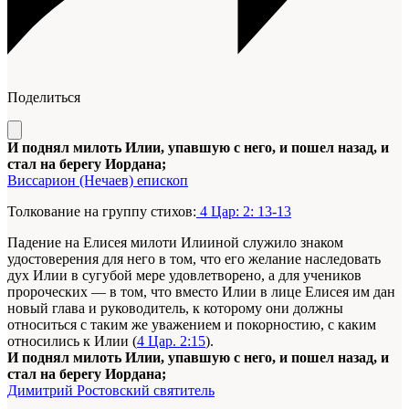
Поделиться
И поднял милоть Илии, упавшую с него, и пошел назад, и
стал на берегу Иордана;
Виссарион (Нечаев) епископ
Толкование на группу стихов:
4 Цар: 2: 13-13
Падение на Елисея милоти Илииной служило знаком
удостоверения для него в том, что его желание наследовать
дух Илии в сугубой мере удовлетворено, а для учеников
пророческих — в том, что вместо Илии в лице Елисея им дан
новый глава и руководитель, к которому они должны
относиться с таким же уважением и покорностию, с каким
относились к Илии (
4 Цар. 2:15
).
И поднял милоть Илии, упавшую с него, и пошел назад, и
стал на берегу Иордана;
Димитрий Ростовский святитель