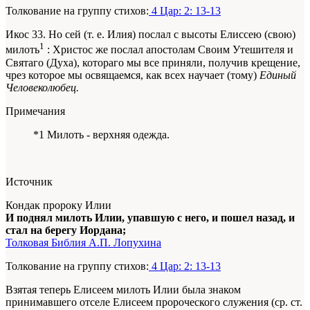
Толкование на группу стихов:
4 Цар: 2: 13-13
Икос 33. Но сей (т. е. Илия) послал с высоты Елиссею (свою)
1
милоть
: Христос же послал апостолам Своим Утешителя и
Святаго (Духа), котораго мы все приняли, получив крещение,
чрез которое мы освящаемся, как всех научает (тому)
Единый
Человеколюбец.
Примечания
*1 Милоть - верхняя одежда.
Источник
Кондак пророку Илии
И поднял милоть Илии, упавшую с него, и пошел назад, и
стал на берегу Иордана;
Толковая Библия А.П. Лопухина
Толкование на группу стихов:
4 Цар: 2: 13-13
Взятая теперь Елисеем милоть Илии была знаком
принимавшего отселе Елисеем пророческого служения (ср. ст.