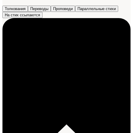
Толкования
Переводы
Проповеди
Параллельные стихи
На стих ссылаются