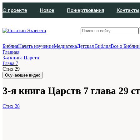
О проекте
Новое
Пожертвования
Контакты
Библия
Начать изучение
Медиатека
Детская Библия
Все о Библии
Главная
3-я книга Царств
Глава 7
Стих 29
Обучающее видео
3-я книга Царств 7 глава 29 с
Стих 28