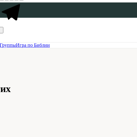
Группы
Игра по Библии
тих