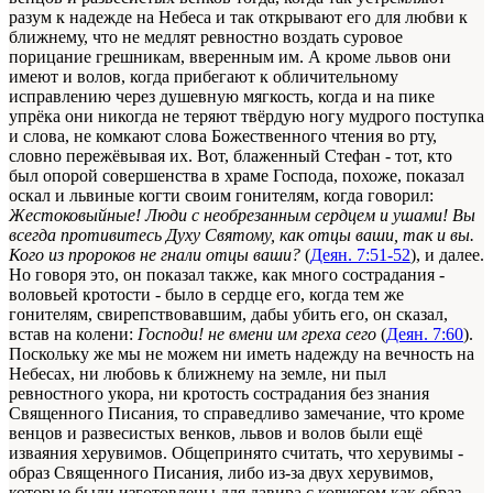
разум к надежде на Небеса и так открывают его для любви к
ближнему, что не медлят ревностно воздать суровое
порицание грешникам, вверенным им. А кроме львов они
имеют и волов, когда прибегают к обличительному
исправлению через душевную мягкость, когда и на пике
упрёка они никогда не теряют твёрдую ногу мудрого поступка
и слова, не комкают слова Божественного чтения во рту,
словно пережёвывая их. Вот, блаженный Стефан - тот, кто
был опорой совершенства в храме Господа, похоже, показал
оскал и львиные когти своим гонителям, когда говорил:
Жестоковыйные! Люди с необрезанным сердцем и ушами! Вы
всегда противитесь Духу Святому, как отцы ваши, так и вы.
Кого из пророков не гнали отцы ваши?
(
Деян. 7:51-52
), и далее.
Но говоря это, он показал также, как много сострадания -
воловьей кротости - было в сердце его, когда тем же
гонителям, свирепствовавшим, дабы убить его, он сказал,
встав на колени:
Господи! не вмени им греха сего
(
Деян. 7:60
).
Поскольку же мы не можем ни иметь надежду на вечность на
Небесах, ни любовь к ближнему на земле, ни пыл
ревностного укора, ни кротость сострадания без знания
Священного Писания, то справедливо замечание, что кроме
венцов и развесистых венков, львов и волов были ещё
изваяния херувимов. Общепринято считать, что херувимы -
образ Священного Писания, либо из-за двух херувимов,
которые были изготовлены для давира с ковчегом как образ