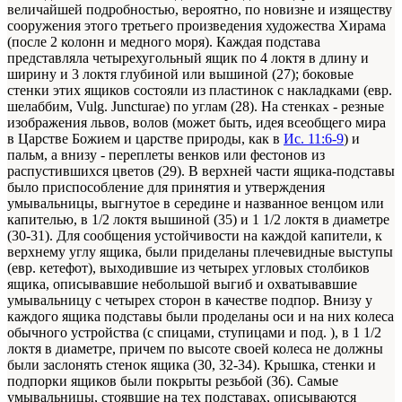
величайшей подробностью, вероятно, по новизне и изяществу
сооружения этого третьего произведения художества Хирама
(после 2 колонн и медного моря). Каждая подстава
представляла четырехугольный ящик по 4 локтя в длину и
ширину и 3 локтя глубиной или вышиной (27); боковые
стенки этих ящиков состояли из пластинок с накладками (евр.
шелаббим, Vulg. Juncturae) по углам (28). На стенках - резные
изображения львов, волов (может быть, идея всеобщего мира
в Царстве Божием и царстве природы, как в
Ис. 11:6-9
) и
пальм, а внизу - переплеты венков или фестонов из
распустившихся цветов (29). В верхней части ящика-подставы
было приспособление для принятия и утверждения
умывальницы, выгнутое в середине и названное венцом или
капителью, в 1/2 локтя вышиной (35) и 1 1/2 локтя в диаметре
(30-31). Для сообщения устойчивости на каждой капители, к
верхнему углу ящика, были приделаны плечевидные выступы
(евр. кетефот), выходившие из четырех угловых столбиков
ящика, описывавшие небольшой выгиб и охватывавшие
умывальницу с четырех сторон в качестве подпор. Внизу у
каждого ящика подставы были проделаны оси и на них колеса
обычного устройства (с спицами, ступицами и под. ), в 1 1/2
локтя в диаметре, причем по высоте своей колеса не должны
были заслонять стенок ящика (30, 32-34). Крышка, стенки и
подпорки ящиков были покрыты резьбой (36). Самые
умывальницы, стоявшие на тех подставах, описываются