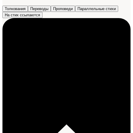
Толкования
Переводы
Проповеди
Параллельные стихи
На стих ссылаются