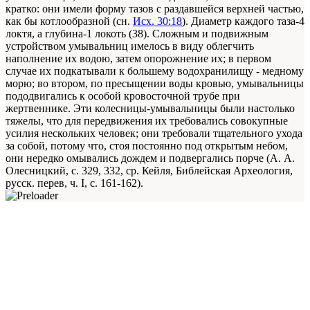
кратко: они имели форму тазов с раздавшейся верхней частью,
как бы котлообразной (сн.
Исх. 30:18
). Диаметр каждого таза-4
локтя, а глубина-1 локоть (38). Сложным и подвижным
устройством умывальниц имелось в виду облегчить
наполнение их водою, затем опорожнение их; в первом
случае их подкатывали к большему водохранилищу - медному
морю; во втором, по пресыщении воды кровью, умывальницы
пододвигались к особой кровосточной трубе при
жертвеннике. Эти колесницы-умывальницы были настолько
тяжелы, что для передвижения их требовались совокупные
усилия нескольких человек; они требовали тщательного ухода
за собой, потому что, стоя постоянно под открытым небом,
они нередко омывались дождем и подвергались порче (А. А.
Олесницкий, с. 329, 332, ср. Кейля, Библейская Археология,
русск. перев, ч. I, с. 161-162).