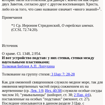
двух Заветов, согласно
друг с другом
воспевающих Христа,
1
либо из-за того, что само название означает «много знаний»
.
Примечания
*1 Ср. Иероним Стридонский,
О еврейских именах.
(CCSL 72.74:20).
Источник
О храме. Сl. 1348, 2.954.
И вот устройство подстав: у них стенки, стенки между
наугольными пластинками;
Толковая Библия А.П. Лопухина
Толкование на группу стихов:
3 Цар: 7: 28-28
Как для омовений священников служило медное море, так для
омовения мертвенных частей перед сожжением их на
жертвеннике (ср.
Лев. 1:9
;
Иез. 40:38
) служили особые сосуды
числом 10, "умывальницы" (кийорот, ст. 38;
2 Пар. 4:6
),
поставленные на особых "подставах" (мехонот, ст. 27).
Последние описываются в данном разделе 3 Цар. с