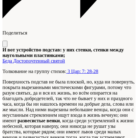
Поделиться
И вот устройство подстав: у них стенки, стенки между
наугольными пластинками;
Беда Достопочтенный святой
Толкование на группу стихов:
3 Цар: 7: 28-28
Поверхность подстав не была плоской, но, куда ни повернуть,
покрыта вырезанными мистическими фигурами, потому что
разум святых, да и вся их жизнь, во всём опирается на
благодать добродетелей, так что не бывает у них и праздного
часа, когда бы ни нашлось времени на добрые дела, слова или
же мысли. Над ними вырезаны небольшие венцы, когда они с
неустанным стремлением ищут входа в жизнь вечную; они
имеют
развесистые венки
, когда среди устремлений к жизни
небесной, которая наверху, они никогда не рушат узы
братства, которые рядом; они имеют львов среди малых
венцов и развесистых венков тогда, когда так устремляют