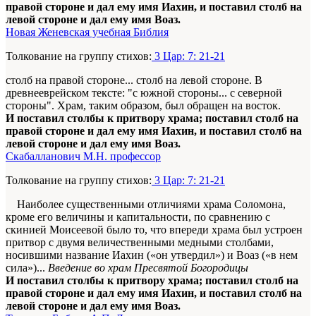
правой стороне и дал ему имя Иахин, и поставил столб на
левой стороне и дал ему имя Воаз.
Новая Женевская учебная Библия
Толкование на группу стихов:
3 Цар: 7: 21-21
столб на правой стороне... столб на левой стороне. В
древнееврейском тексте: "с южной стороны... с северной
стороны". Храм, таким образом, был обращен на восток.
И поставил столбы к притвору храма; поставил столб на
правой стороне и дал ему имя Иахин, и поставил столб на
левой стороне и дал ему имя Воаз.
Скабалланович М.Н. профессор
Толкование на группу стихов:
3 Цар: 7: 21-21
Наиболее существенными отличиями храма Соломона,
кроме его величины и капитальности, по сравнению с
скинией Моисеевой было то, что впереди храма был устроен
притвор с двумя величественными медными столбами,
носившими название Иахин («он утвердил») и Воаз («в нем
сила»)...
Введение во храм Пресвятой Богородицы
И поставил столбы к притвору храма; поставил столб на
правой стороне и дал ему имя Иахин, и поставил столб на
левой стороне и дал ему имя Воаз.