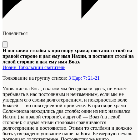
Поделиться
И поставил столбы к притвору храма; поставил столб на
правой стороне и дал ему имя Иахин, и поставил столб на
левой стороне и дал ему имя Воаз.
Иоанн Тобольский святитель
Толкование на группу стихов:
3 Цар: 7: 21-21
Упование на Бога, о каком мы беседовали здесь, не может
пребывать в нас постоянным и неизменным, если мы не
утвердим его своим долготерпением, и покорностью воле
Божьей — во повседневной привычке. В притворе храма
Соломонова находились два столба: один из них назывался
Иахин (на правой стороне), а другой — Воаз (на левой
стороне): с двумя этими столбами сравниваются
долготерпение и постоянство. Этими то столбами и должно
быть утверждено упование наше на Бога. Безмерную печаль
поглощает долготерпение. Постоянству же ничто,