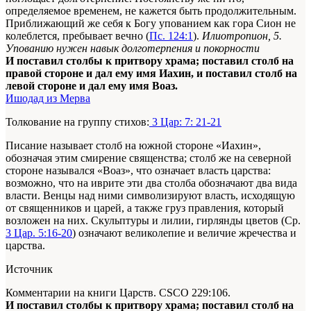
определяемое временем, не кажется быть продолжительным.
Приближающий же себя к Богу упованием как гора Сион не
колеблется, пребывает вечно (
Пс. 124:1
).
Илиотропион, 5.
Упованию нужен навык долготерпения и покорности
И поставил столбы к притвору храма; поставил столб на
правой стороне и дал ему имя Иахин, и поставил столб на
левой стороне и дал ему имя Воаз.
Ишодад из Мерва
Толкование на группу стихов:
3 Цар: 7: 21-21
Писание
называет
столб
на южной стороне «Иахин»,
обозначая этим смирение священства; столб же на северной
стороне назывался «Воаз», что означает власть царства:
возможно, что на иврите эти два столба обозначают два вида
власти. Венцы над ними символизируют власть, исходящую
от священников и царей, а также груз правления, который
возложен на них. Скульптуры и лилии, гирлянды цветов (Ср.
3 Цар. 5:16-20
) означают великолепие и величие жречества и
царства.
Источник
Комментарии на книги Царств. CSCO 229:106.
И поставил столбы к притвору храма; поставил столб на