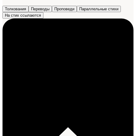
Толкования
Переводы
Проповеди
Параллельные стихи
На стих ссылаются