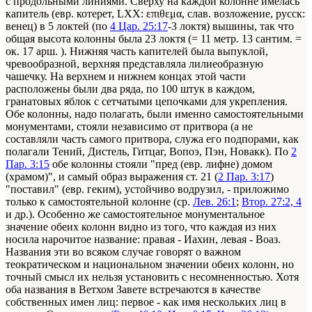
с продольными линиями. Сверху на каждой колонне имелась
капитель (евр. котерет, LXX: επιθεμα, слав. возложение, русск:
венец) в 5 локтей (по
4 Цар. 25:17
-3 локтя) вышины, так что
общая высота колонны была 23 локтя (= 11 метр. 13 сантим. =
ок. 17 арш. ). Нижняя часть капителей была выпуклой,
чревообразной, верхняя представляла лилиеобразную
чашечку. На верхнем и нижнем концах этой части
расположены были два ряда, по 100 штук в каждом,
гранатовых яблок с сетчатыми цепочками для укрепления.
Обе колонны, надо полагать, были именно самостоятельными
монументами, стояли независимо от притвора (а не
составляли часть самого притвора, служа его подпорами, как
полагали Тений, Дистель, Гитцаг, Вопоэ, Пэн, Новакк). По
2
Пар. 3:15
обе колонны стояли "пред (евр. лифне) домом
(храмом)", и самый образ выражения ст. 21 (
2 Пар. 3:17
)
"поставил" (евр. геким), устойчиво водрузил, - приложимо
только к самостоятельной колонне (ср.
Лев. 26:1
;
Втор. 27:2, 4
и др.). Особенно же самостоятельное монументальное
значение обеих колонн видно из того, что каждая из них
носила нарочитое название: правая - Иахин, левая - Воаз.
Названия эти во всяком случае говорят о важном
теократическом и национальном значении обеих колонн, но
точный смысл их нельзя установить с несомненностью. Хотя
оба названия в Ветхом Завете встречаются в качестве
собственных имен лиц: первое - как имя нескольких лиц в