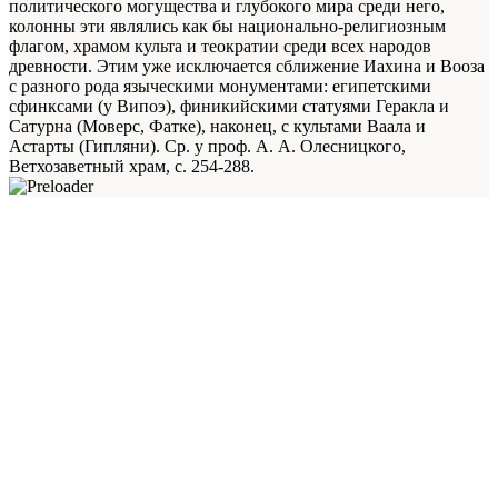
политического могущества и глубокого мира среди него,
колонны эти являлись как бы национально-религиозным
флагом, храмом культа и теократии среди всех народов
древности. Этим уже исключается сближение Иахина и Вооза
с разного рода языческими монументами: египетскими
сфинксами (у Випоэ), финикийскими статуями Геракла и
Сатурна (Моверс, Фатке), наконец, с культами Ваала и
Астарты (Гипляни). Ср. у проф. А. А. Олесницкого,
Ветхозаветный храм, с. 254-288.