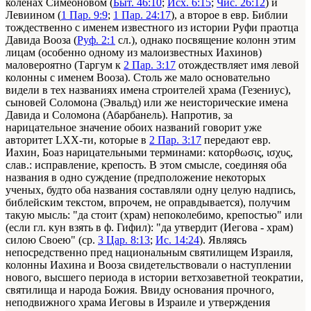
коленах Симеоновом (
Быт. 46:10
;
Исх. 6:15
;
Чис. 26:12
) и
Левиином (
1 Пар. 9:9
;
1 Пар. 24:17
), а второе в евр. Библии
тождественно с именем известного из истории Руфи праотца
Давида Вооза (
Руф. 2:1
сл.), однако посвящение колонн этим
лицам (особенно одному из малоизвестных Иахинов)
маловероятно (Таргум к
2 Пар. 3:17
отождествляет имя левой
колонны с именем Вооза). Столь же мало основательно
видели в тех названиях имена строителей храма (Гезениус),
сыновей Соломона (Эвальд) или же неисторические имена
Давида и Соломона (Абарбанель). Напротив, за
нарицательное значение обоих названий говорит уже
авторитет LXX-ти, которые в
2 Пар. 3:17
передают евр.
Иахин, Боаз нарицательными терминами: κατορθωσις, ισχυς,
слав.: исправление, крепость. В этом смысле, соединяя оба
названия в одно суждение (предположение некоторых
ученых, будто оба названия составляли одну целую надпись,
библейским текстом, впрочем, не оправдывается), получим
такую мысль: "да стоит (храм) непоколебимо, крепостью" или
(если гл. кун взять в ф. Гифил): "да утвердит (Иегова - храм)
силою Своею" (ср.
3 Цар. 8:13
;
Ис. 14:24
). Являясь
непосредственно пред национальным святилищем Израиля,
колонны Иахина и Вооза свидетельствовали о наступлении
нового, высшего периода в истории ветхозаветной теократии,
святилища и народа Божия. Ввиду основания прочного,
неподвижного храма Иеговы в Израиле и утверждения