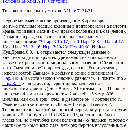
Толковая Библия А.П. Лопухина
Толкование на группу стихов:
3 Цар: 7: 21-21
Первое монументальное произведение Хирама: две
монументальные медные колонны в притворе или на паперти
храма, по имени Иахин (имя правой колонны) и Воаз (левой).
Из данного раздела, в снесении с параллельными
повествованиями (
2 Пар. 3:15-17
; сн.
1 Пар. 18:8
;
2 Цар. 4:12-
13
;
4 Цар. 25:13, 16
;
Иер. 3:20-23
;
Иез. 40:48
; И. Флав.
Иуд.Древн. 8:3, 4), открываются следующие данные о
внешнем виде или архитектуре каждой из этих колонн, а
также и их религиозно-национальном значении. Обе колонны,
как и "медное море" и др. сосуды, сделаны были из меди,
некогда взятой Давидом в добычу в войне с сирийцами (
1
Пар. 18:8
). Высота каждой колонны равнялась 18 локтям (по
2
Пар. 3:15
-35 локтям, но, вероятно, включительно с
постаментом колонны), т. е. 8 метр. 71 сантим. = ок. 11 арш. с
лишком: объем или окружность-12 локтей = 5 метр. 806
миллим, или ок. 8 арш., след. в диаметре ок. 4 локтей (по И.
Флавию: соответственно-3, 82 л. = 1 метр. 84 сантим. ).
Толщина стенок каждой колонны-4 перста, внутри та и другая
колонны были пустые. По LXX ст. 15, колонны не были
гладкими, но с углублениями величины 4-х пальцев: τεσσαρων
δακτυλων τα κοιλωματα, слав. четырех перстов вглубления, т. е.