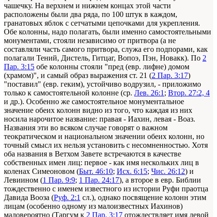
чашечку. На верхнем и нижнем концах этой части
расположены были два ряда, по 100 штук в каждом,
гранатовых яблок с сетчатыми цепочками для укрепления.
Обе колонны, надо полагать, были именно самостоятельными
монументами, стояли независимо от притвора (а не
составляли часть самого притвора, служа его подпорами, как
полагали Тений, Дистель, Гитцаг, Вопоэ, Пэн, Новакк). По
2
Пар. 3:15
обе колонны стояли "пред (евр. лифне) домом
(храмом)", и самый образ выражения ст. 21 (
2 Пар. 3:17
)
"поставил" (евр. геким), устойчиво водрузил, - приложимо
только к самостоятельной колонне (ср.
Лев. 26:1
;
Втор. 27:2, 4
и др.). Особенно же самостоятельное монументальное
значение обеих колонн видно из того, что каждая из них
носила нарочитое название: правая - Иахин, левая - Воаз.
Названия эти во всяком случае говорят о важном
теократическом и национальном значении обеих колонн, но
точный смысл их нельзя установить с несомненностью. Хотя
оба названия в Ветхом Завете встречаются в качестве
собственных имен лиц: первое - как имя нескольких лиц в
коленах Симеоновом (
Быт. 46:10
;
Исх. 6:15
;
Чис. 26:12
) и
Левиином (
1 Пар. 9:9
;
1 Пар. 24:17
), а второе в евр. Библии
тождественно с именем известного из истории Руфи праотца
Давида Вооза (
Руф. 2:1
сл.), однако посвящение колонн этим
лицам (особенно одному из малоизвестных Иахинов)
маловероятно (Таргум к
2 Пар. 3:17
отождествляет имя левой