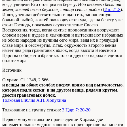
когда увидели Его стоящим на берегу:
Ибо недалеко были от
земли, локтей около двухсот, - таща сеть с рыбою
(
Ин. 21:8
).
И вот, ученики действительно тащат сеть, заполненную
большой рыбой, локтей около двухсот
туда
, где на берегу уже
стоит Господь, показывая осуществление Своего
Воскресения, тогда, когда святые проповедники вооружают
словом веры и иудеев и язычников и вытаскивают избранных
из обоих народов из пучины сего мира, ведя их к грядущей
славе мира и бессмертия. Итак, окружность второго венца
имеет два ряда гранатовых яблок, когда высота Небесного
Царства собирает избранных того и другого народа в едином
оплоте мира.
Источник
О храме. Сl. 1348, 2.566.
и венцы на обоих столбах вверху, прямо над выпуклостью,
которая подле сетки; и на другом венце, рядами кругом,
двести гранатовых яблок.
Толковая Библия А.П. Лопухина
Толкование на группу стихов:
3 Цар: 7: 20-20
Первое монументальное произведение Хирама: две
монументальные медные колонны в притворе или на паперти