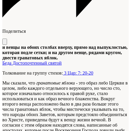
Поделиться
и венцы на обоих столбах вверху, прямо над выпуклостью,
которая подле сетки; и на другом венце, рядами кругом,
двести гранатовых яблок.
Беда Достопочтенный святой
Толкование на группу стихов:
3 Цар: 7: 20-20
Мы сказали, что
гранатовые яблоки
- это образ либо Церкви в
целом, либо каждого отдельного верующего, но число сто,
которое изначально относилось к правой руке, стало
использоваться и как образ вечного блаженства. Вокруг
второго венца расположено было в два раза больше
этого
числа
гранатовых яблок, чтобы мистически указывать на то,
что народы обоих Заветов, которым предстояло объединиться
во Христе, приведены будут к венцу жизни вечной. В
согласии с этим образом находятся слова, написанные об
апостолах, которые после Воскресения Господа ловили рыбу,