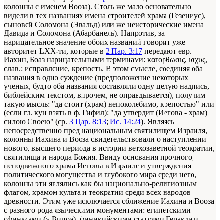
колонны с именем Вооза). Столь же мало основательно
видели в тех названиях имена строителей храма (Гезениус),
сыновей Соломона (Эвальд) или же неисторические имена
Давида и Соломона (Абарбанель). Напротив, за
нарицательное значение обоих названий говорит уже
авторитет LXX-ти, которые в
2 Пар. 3:17
передают евр.
Иахин, Боаз нарицательными терминами: κατορθωσις, ισχυς,
слав.: исправление, крепость. В этом смысле, соединяя оба
названия в одно суждение (предположение некоторых
ученых, будто оба названия составляли одну целую надпись,
библейским текстом, впрочем, не оправдывается), получим
такую мысль: "да стоит (храм) непоколебимо, крепостью" или
(если гл. кун взять в ф. Гифил): "да утвердит (Иегова - храм)
силою Своею" (ср.
3 Цар. 8:13
;
Ис. 14:24
). Являясь
непосредственно пред национальным святилищем Израиля,
колонны Иахина и Вооза свидетельствовали о наступлении
нового, высшего периода в истории ветхозаветной теократии,
святилища и народа Божия. Ввиду основания прочного,
неподвижного храма Иеговы в Израиле и утверждения
политического могущества и глубокого мира среди него,
колонны эти являлись как бы национально-религиозным
флагом, храмом культа и теократии среди всех народов
древности. Этим уже исключается сближение Иахина и Вооза
с разного рода языческими монументами: египетскими
сфинксами (у Випоэ), финикийскими статуями Геракла и