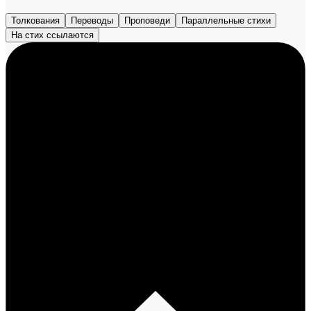
Толкования
Переводы
Проповеди
Параллельные стихи
На стих ссылаются