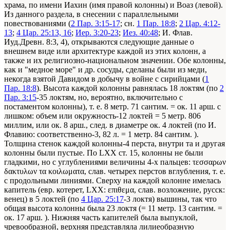
храма, по имени Иахин (имя правой колонны) и Воаз (левой).
Из данного раздела, в снесении с параллельными
повествованиями (
2 Пар. 3:15-17
; сн.
1 Пар. 18:8
;
2 Цар. 4:12-
13
;
4 Цар. 25:13, 16
;
Иер. 3:20-23
;
Иез. 40:48
; И. Флав.
Иуд.Древн. 8:3, 4), открываются следующие данные о
внешнем виде или архитектуре каждой из этих колонн, а
также и их религиозно-национальном значении. Обе колонны,
как и "медное море" и др. сосуды, сделаны были из меди,
некогда взятой Давидом в добычу в войне с сирийцами (
1
Пар. 18:8
). Высота каждой колонны равнялась 18 локтям (по
2
Пар. 3:15
-35 локтям, но, вероятно, включительно с
постаментом колонны), т. е. 8 метр. 71 сантим. = ок. 11 арш. с
лишком: объем или окружность-12 локтей = 5 метр. 806
миллим, или ок. 8 арш., след. в диаметре ок. 4 локтей (по И.
Флавию: соответственно-3, 82 л. = 1 метр. 84 сантим. ).
Толщина стенок каждой колонны-4 перста, внутри та и другая
колонны были пустые. По LXX ст. 15, колонны не были
гладкими, но с углублениями величины 4-х пальцев: τεσσαρων
δακτυλων τα κοιλωματα, слав. четырех перстов вглубления, т. е.
с продольными линиями. Сверху на каждой колонне имелась
капитель (евр. котерет, LXX: επιθεμα, слав. возложение, русск:
венец) в 5 локтей (по
4 Цар. 25:17
-3 локтя) вышины, так что
общая высота колонны была 23 локтя (= 11 метр. 13 сантим. =
ок. 17 арш. ). Нижняя часть капителей была выпуклой,
чревообразной, верхняя представляла лилиеобразную