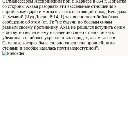
Салманассаром Ассирийским при г. Каркаре в 854 г. Попытка
со стороны Ахава разорвать эти вассальные отношения к
сирийскому царю и могла вызвать настоящий поход Венадада.
И. Флавий (Иуд.Древн. 8:14, 1) так восполняет библейское
сообщение об этом (ст. 1): "не будучи по боевым силам
равным своему противнику, Ахав не решился вступить с ним
в битву, но велел всему населению своей страны искать
убежища в наиболее укрепленных городах, а сам засел в
Самарии, которая была сильно укреплена прочнейшими
стенами и вообще казалась почти недоступной".