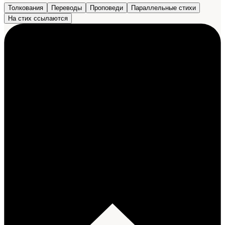
Толкования
Переводы
Проповеди
Параллельные стихи
На стих ссылаются