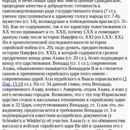
народа, и нечестивый царь мог иметь ценные гражданские,
природные качества и добродетели: готовность к
самопожертвованию ради государственного блага (7 ст.),
умение прислушиваться к здравому голосу народа (ст. 7-8),
мужество (ст. 14), великодушие к побежденным врагам (ст. 31-
34). Как по содержанию, так и по характеру повествования гл.
XX тесно примыкает к гл. XXII, почему LXX и помещают
данную главу после истории Навуфея гл. XXI (по LXX: XX).
Но в хронологической последовательности истории
сирийской войны (гл. 20), надо думать, предшествовала
истории Навуфея (гл. XXI), в которой содержится грозное
предречение конца дома Ахава (ст. 20 сл.), более подходящее к
концу его царствования. Венадад (ст. 1 сл.), современник
Ахава, обыкновенно называется Венададом II-м и считается
сыном и преемником сирийского царя этого имени -
современника царей Асы иудейского и Ваасы израильского (
3
Цар. 15:19
сл.). По ст. 34 данной главы, отец Венадада,
современного Ахаву, воевал с Амврием, отцом Ахава, и взял у
него несколько городов. Возможно, что с тех пор Израильское
царство стояло в вассальных отношениях к сирийскому царю
(как и 32 Царя, сопутствовавших Венададу, ст. 1) как это, по-
видимому, предполагается в требовании Венадада ст. 3 и
подтверждается известием ассирийских документов (у
Schrader'a и Winkler'a) об участии Ахаза (т. е. по обязанностям
вассала) в войсках сирийского царя Bir-idri в сражении его с