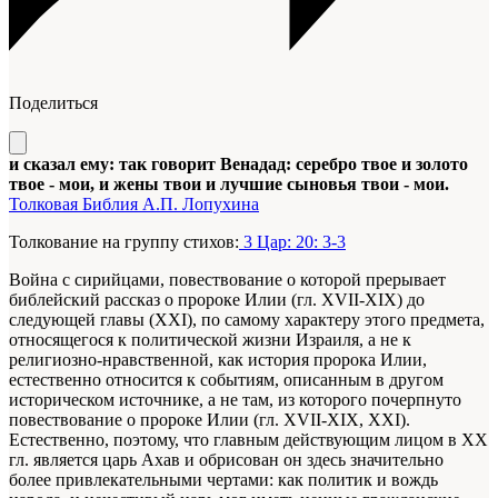
Поделиться
и сказал ему: так говорит Венадад: серебро твое и золото
твое - мои, и жены твои и лучшие сыновья твои - мои.
Толковая Библия А.П. Лопухина
Толкование на группу стихов:
3 Цар: 20: 3-3
Война с сирийцами, повествование о которой прерывает
библейский рассказ о пророке Илии (гл. XVII-XIX) до
следующей главы (XXI), по самому характеру этого предмета,
относящегося к политической жизни Израиля, а не к
религиозно-нравственной, как история пророка Илии,
естественно относится к событиям, описанным в другом
историческом источнике, а не там, из которого почерпнуто
повествование о пророке Илии (гл. XVII-XIX, XXI).
Естественно, поэтому, что главным действующим лицом в XX
гл. является царь Ахав и обрисован он здесь значительно
более привлекательными чертами: как политик и вождь