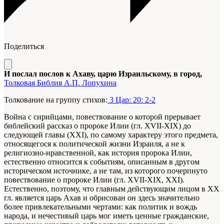
Поделиться
И послал послов к Ахаву, царю Израильскому, в город,
Толковая Библия А.П. Лопухина
Толкование на группу стихов:
3 Цар: 20: 2-2
Война с сирийцами, повествование о которой прерывает
библейский рассказ о пророке Илии (гл. XVII-XIX) до
следующей главы (XXI), по самому характеру этого предмета,
относящегося к политической жизни Израиля, а не к
религиозно-нравственной, как история пророка Илии,
естественно относится к событиям, описанным в другом
историческом источнике, а не там, из которого почерпнуто
повествование о пророке Илии (гл. XVII-XIX, XXI).
Естественно, поэтому, что главным действующим лицом в XX
гл. является царь Ахав и обрисован он здесь значительно
более привлекательными чертами: как политик и вождь
народа, и нечестивый царь мог иметь ценные гражданские,