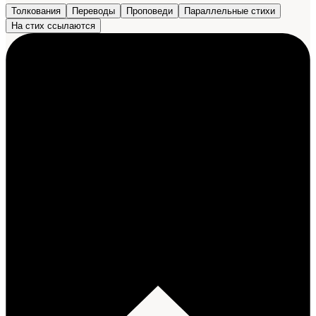
Толкования
Переводы
Проповеди
Параллельные стихи
На стих ссылаются