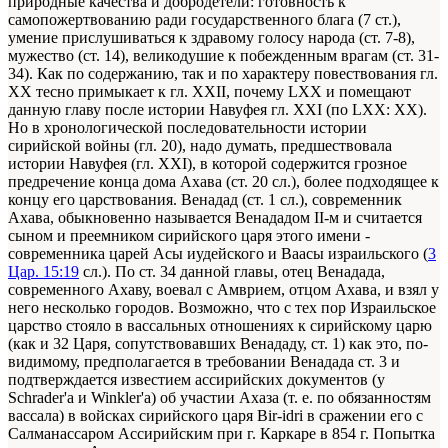
природные качества и добродетели: готовность к
самопожертвованию ради государственного блага (7 ст.),
умение прислушиваться к здравому голосу народа (ст. 7-8),
мужество (ст. 14), великодушие к побежденным врагам (ст. 31-
34). Как по содержанию, так и по характеру повествования гл.
XX тесно примыкает к гл. XXII, почему LXX и помещают
данную главу после истории Навуфея гл. XXI (по LXX: XX).
Но в хронологической последовательности истории
сирийской войны (гл. 20), надо думать, предшествовала
истории Навуфея (гл. XXI), в которой содержится грозное
предречение конца дома Ахава (ст. 20 сл.), более подходящее к
концу его царствования. Венадад (ст. 1 сл.), современник
Ахава, обыкновенно называется Венададом II-м и считается
сыном и преемником сирийского царя этого имени -
современника царей Асы иудейского и Ваасы израильского (
3
Цар. 15:19
сл.). По ст. 34 данной главы, отец Венадада,
современного Ахаву, воевал с Амврием, отцом Ахава, и взял у
него несколько городов. Возможно, что с тех пор Израильское
царство стояло в вассальных отношениях к сирийскому царю
(как и 32 Царя, сопутствовавших Венададу, ст. 1) как это, по-
видимому, предполагается в требовании Венадада ст. 3 и
подтверждается известием ассирийских документов (у
Schrader'a и Winkler'a) об участии Ахаза (т. е. по обязанностям
вассала) в войсках сирийского царя Bir-idri в сражении его с
Салманассаром Ассирийским при г. Каркаре в 854 г. Попытка