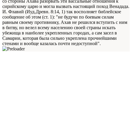
со стороны Ахава разорвать эти вассальные отношения к
сирийскому царю и могла вызвать настоящий поход Венадада.
И. Флавий (Иуд.Древн. 8:14, 1) так восполняет библейское
сообщение об этом (ст. 1): "не будучи по боевым силам
равным своему противнику, Ахав не решился вступить с ним
в битву, но велел всему населению своей страны искать
убежища в наиболее укрепленных городах, а сам засел в
Самарии, которая была сильно укреплена прочнейшими
стенами и вообще казалась почти недоступной".