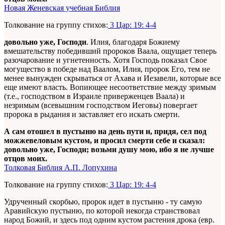
Новая Женевская учебная Библия
Толкование на группу стихов:
3 Цар: 19: 4-4
довольно уже, Господи
. Илия, благодаря Божиему
вмешательству победивший пророков Ваала, ощущает теперь
разочарование и угнетенность. Хотя Господь показал Свое
могущество в победе над Ваалом, Илия, пророк Его, тем не
менее вынужден скрываться от Ахава и Иезавели, которые все
еще имеют власть. Вопиющее несоответствие между зримым
(т.е., господством в Израиле приверженцев Ваала) и
незримым (всевышним господством Иеговы) повергает
пророка в рыдания и заставляет его искать смерти.
А сам отошел в пустыню на день пути и, придя, сел под
можжевеловым кустом, и просил смерти себе и сказал:
довольно уже, Господи; возьми душу мою, ибо я не лучше
отцов моих.
Толковая Библия А.П. Лопухина
Толкование на группу стихов:
3 Цар: 19: 4-4
Удрученный скорбью, пророк идет в пустыню - ту самую
Аравийскую пустыню, по которой некогда странствовал
народ Божий, и здесь под одним кустом растения дрока (евр.