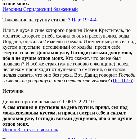
отцов моих.
Иероним Стридонский блаженный
Толкование на группу стихов:
3 Цар: 19: 4-4
Илия, в духе и силе которого пришёл Иоанн Креститель, по
молитве которого с неба сходил огонь и расступались воды
Иордана, опасался Иезавели и бежал. Изнурённый, он сел под
кустом в пустыне, истощённый от ходьбы, просил себе
смерти, говоря:
Довольно уже, Господи; возьми душу мою,
ибо я не лучше отцов моих.
Кто скажет, что он не был
праведен? И всё же страх (уж не говорю о женщине) перед
человеком происходит от душевного смятения, о котором
нельзя сказать, что оно без греха. Вот, Давид говорит:
Господь
за меня - не устрашусь: что сделает мне человек?
(
Пс. 117:6
).
Источник
Диалоги против пелагиан Cl. 0615, 2.21.10.
А сам отошел в пустыню на день пути и, придя, сел под
можжевеловым кустом, и просил смерти себе и сказал:
довольно уже, Господи; возьми душу мою, ибо я не лучше
отцов моих.
Иоанн Златоуст святитель