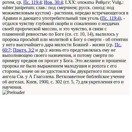
ротем, ср.
Пс. 119:4
;
Иов. 30:4
; LXX: υποκατω Ραθμεν; Vulg.:
subter juniperum; слав.: под смерчием; русск. синод: под
можжевеловым кустом) - растения, нередко встречающегося в
Аравии и дающего употребительный там уголь (
Пс. 119:4
), -
отдался чувству глубокой скорби и сожалению о неудачах
своей пророческой миссии, и это чувство, в связи с
пламенной ревностью по Боге (сн. ст. 10, 14), вылилось у
пророка просьбой или молитвой к Богу о смерти - об отнятии
у него высочайшего дара милости Божией - жизни (ср.
Пс.
60:7
;
Притч. 3:2
и др.): жизнь его представлялась ему не
выполняющею своего назначения, и потому смерти по
примеру предков он просит у Бога. Это желание и прошение
пророка не было выражением малодушия и ропота с его
стороны, иначе он не удостоился бы двукратного послания
ангела
См. у А Глаголева. Ветхозаветное библейское учение
об ангелах. Киев, 1900, с. 302
(ст. 5, 7) для укрепления его и
научения.