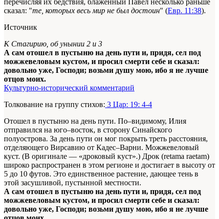
перечисляя их бедствия, блаженный Павел несколько раньше
сказал: "
те, которых весь мир не был достоин
" (
Евр. 11:38
).
Источник
К Стагирию, об унынии 2 и 3
А сам отошел в пустыню на день пути и, придя, сел под
можжевеловым кустом, и просил смерти себе и сказал:
довольно уже, Господи; возьми душу мою, ибо я не лучше
отцов моих.
Культурно-исторический комментарий
Толкование на группу стихов:
3 Цар: 19: 4-4
Отошел в пустыню на день пути. По–видимому, Илия
отправился на юго–восток, в сторону Синайского
полуострова. За день пути он мог покрыть треть расстояния,
отделяющего Вирсавию от Кадес–Варни. Можжевеловый
куст. (В оригинале — «дроковый куст».) Дрок (retama raetam)
широко распространен в этом регионе и достигает в высоту от
5 до 10 футов. Это единственное растение, дающее тень в
этой засушливой, пустынной местности.
А сам отошел в пустыню на день пути и, придя, сел под
можжевеловым кустом, и просил смерти себе и сказал:
довольно уже, Господи; возьми душу мою, ибо я не лучше
отцов моих.