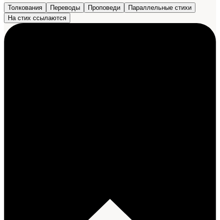
Толкования
Переводы
Проповеди
Параллельные стихи
На стих ссылаются