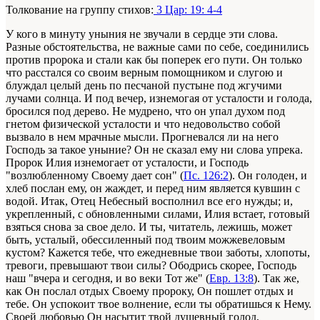
Толкование на группу стихов:
3 Цар: 19: 4-4
У кого в минуту уныния не звучали в сердце эти слова.
Разные обстоятельства, не важные сами по себе, соединились
против пророка и стали как бы поперек его пути. Он только
что расстался со своим верным помощником и слугою и
блуждал целый день по песчаной пустыне под жгучими
лучами солнца. И под вечер, изнемогая от усталости и голода,
бросился под дерево. Не мудрено, что он упал духом под
гнетом физической усталости и что недовольство собой
вызвало в нем мрачные мысли. Прогневался ли на него
Господь за такое уныние? Он не сказал ему ни слова упрека.
Пророк Илия изнемогает от усталости, и Господь
"возлюбленному Своему дает сон" (
Пс. 126:2
). Он голоден, и
хлеб послан ему, он жаждет, и перед ним является кувшин с
водой. Итак, Отец Небесный восполнил все его нужды; и,
укрепленный, с обновленными силами, Илия встает, готовый
взяться снова за свое дело. И ты, читатель, лежишь, может
быть, усталый, обессиленный под твоим можжевеловым
кустом? Кажется тебе, что ежедневные твои заботы, хлопоты,
тревоги, превышают твои силы? Ободрись скорее, Господь
наш "вчера и сегодня, и во веки Тот же" (
Евр. 13:8
). Так же,
как Он послал отдых Своему пророку, Он пошлет отдых и
тебе. Он успокоит твое волнение, если ты обратишься к Нему.
Своей любовью Он насытит твой душевный голод,