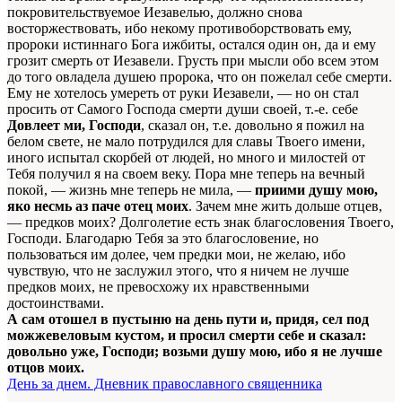
покровительствуемое Иезавелью, должно снова
восторжествовать, ибо некому противоборствовать ему,
пророки истиннаго Бога ижбиты, остался один он, да и ему
грозит смерть от Иезавели. Грусть при мысли обо всем этом
до того овладела душею пророка, что он пожелал себе смерти.
Ему не хотелось умереть от руки Иезавели, — но он стал
просить от Самого Господа смерти души своей, т.-е. себе
Довлеет ми, Господи
, сказал он, т.е. довольно я пожил на
белом свете, не мало потрудился для славы Твоего имени,
иного испытал скорбей от людей, но много и милостей от
Тебя получил я на своем веку. Пора мне теперь на вечный
покой, — жизнь мне теперь не мила, —
приими душу мою,
яко несмь аз паче отец моих
. Зачем мне жить дольше отцев,
— предков моих? Долголетие есть знак благословения Твоего,
Господи. Благодарю Тебя за это благословение, но
пользоваться им долее, чем предки мои, не желаю, ибо
чувствую, что не заслужил этого, что я ничем не лучше
предков моих, не превосхожу их нравственными
достоинствами.
А сам отошел в пустыню на день пути и, придя, сел под
можжевеловым кустом, и просил смерти себе и сказал:
довольно уже, Господи; возьми душу мою, ибо я не лучше
отцов моих.
День за днем. Дневник православного священника