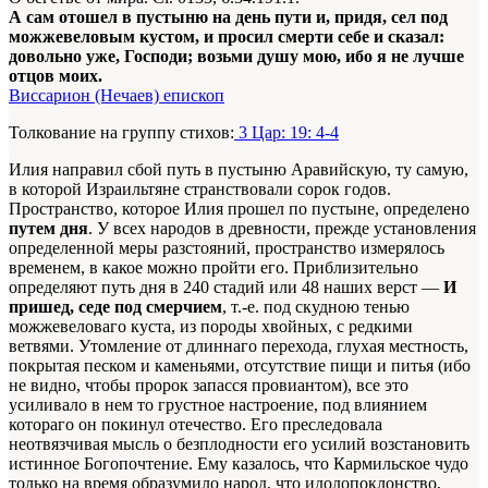
А сам отошел в пустыню на день пути и, придя, сел под
можжевеловым кустом, и просил смерти себе и сказал:
довольно уже, Господи; возьми душу мою, ибо я не лучше
отцов моих.
Виссарион (Нечаев) епископ
Толкование на группу стихов:
3 Цар: 19: 4-4
Илия направил сбой путь в пустыню Аравийскую, ту самую,
в которой Израильтяне странствовали сорок годов.
Пространство, которое Илия прошел по пустыне, определено
путем дня
. У всех народов в древности, прежде установления
определенной меры разстояний, пространство измерялось
временем, в какое можно пройти его. Приблизительно
определяют путь дня в 240 стадий или 48 наших верст —
И
пришед, седе под смерчием
, т.-е. под скудною тенью
можжевеловаго куста, из породы хвойных, с редкими
ветвями. Утомление от длиннаго перехода, глухая местность,
покрытая песком и каменьями, отсутствие пищи и питья (ибо
не видно, чтобы пророк запасся провиантом), все это
усиливало в нем то грустное настроение, под влиянием
котораго он покинул отечество. Его преследовала
неотвязчивая мысль о безплодности его усилий возстановить
истинное Богопочтение. Ему казалось, что Кармильское чудо
только на время образумило народ, что идолопоклонство,