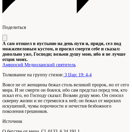
Поделиться
А сам отошел в пустыню на день пути и, придя, сел под
можжевеловым кустом, и просил смерти себе и сказал:
довольно уже, Господи; возьми душу мою, ибо я не лучше
отцов моих.
Амвросий Медиоланский святитель
Толкование на группу стихов:
3 Цар: 19: 4-4
Вовсе не от женщины бежал столь великий пророк, но от сего
мира. И не смерти он боялся, ибо сам предстал перед тем, кто
искал его, но Господу сказал: Возьми душу мою. Он сносил
скверну жизни и не стремился к ней; он бежал от мирских
искушений, чумы порочности и нечестия безбожного
поколения грешников.
Источник
О бегстве от мира. Cl. 0133, 6.34.191.1.