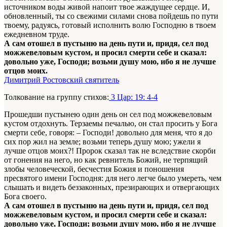
источником воды живой напоит твое жаждущее сердце. И,
обновленный, ты со свежими силами снова пойдешь по пути
твоему, радуясь, готовый исполнить волю Господню в твоем
ежедневном труде.
А сам отошел в пустыню на день пути и, придя, сел под
можжевеловым кустом, и просил смерти себе и сказал:
довольно уже, Господи; возьми душу мою, ибо я не лучше
отцов моих.
Димитрий Ростовский святитель
Толкование на группу стихов:
3 Цар: 19: 4-4
Прошедши пустынею один день он сел под можжевеловым
кустом отдохнуть. Терзаемы печалью, он стал просить у Бога
смерти себе, говоря: – Господи! довольно для меня, что я до
сих пор жил на земле; возьми теперь душу мою; ужели я
лучше отцов моих?! Пророк сказал так не вследствие скорби
от гонения на него, но как ревнитель Божий, не терпящий
злобы человеческой, бесчестия Божия и поношения
пресвятого имени Господня: для него легче было умереть, чем
слышать и видеть беззаконных, презирающих и отвергающих
Бога своего.
А сам отошел в пустыню на день пути и, придя, сел под
можжевеловым кустом, и просил смерти себе и сказал:
довольно уже, Господи; возьми душу мою, ибо я не лучше