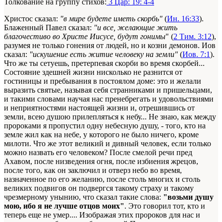
Толкование на группу стихов:
3 Цар: 19: 4-4
Христос сказал:
"в мире будете иметь скорбь"
(
Ин. 16:33
).
Блаженный Павел сказал:
"и все, желающие жить
благочестиво во Христе Иисусе, будут гонимы
" (
2 Тим. 3:12
),
разумея не только гонения от людей, но и козни демонов. Иов
сказал:
"искушение есть житие человеку на земли"
(
Иов. 7:1
).
Что же ты сетуешь, претерпевая скорби во время скорбей...
Состояние здешней жизни нисколько не разнится от
гостиницы и пребывания в постоялом доме: это и желали
выразить святые, называя себя странниками и пришельцами,
и такими словами научая нас пренебрегать и удовольствиями
и неприятностями настоящей жизни и, отрешившись от
земли, всею душою прилепляться к небу... Не знаю, как между
пророками я пропустил одну небесную душу, - того, кто на
земле жил как на небе, у которого не было ничего, кроме
милоти. Что же этот великий и дивный человек, если только
можно назвать его человеком? После смелой речи пред
Ахавом, после низведения огня, после избиения жрецов,
после того, как он заключил и отверз небо во время,
назначенное по его желанию, после столь многих и столь
великих подвигов он подвергся такому страху и такому
чрезмерному унынию, что сказал такие слова:
"возьми душу
мою, ибо я не лучше отцов моих"
. Это говорил тот, кто и
теперь еще не умер.... Изображая этих пророков для нас и