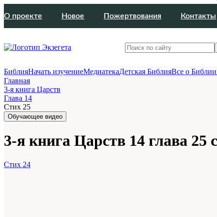
О проекте
Новое
Пожертвования
Контакты
Библия
Начать изучение
Медиатека
Детская Библия
Все о Библии
Главная
3-я книга Царств
Глава 14
Стих 25
Обучающее видео
3-я книга Царств 14 глава 25 
Стих 24