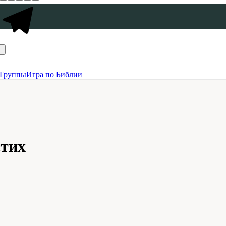
Группы
Игра по Библии
стих