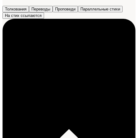
Толкования
Переводы
Проповеди
Параллельные стихи
На стих ссылаются