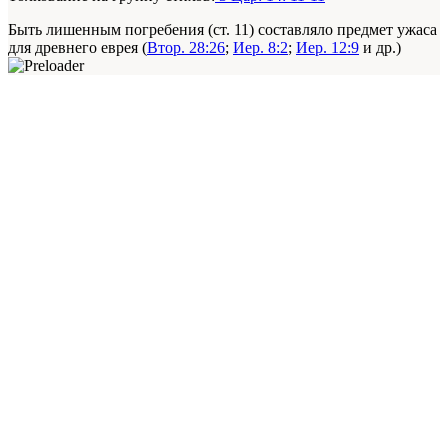
Быть лишенным погребения (ст. 11) составляло предмет ужаса
для древнего еврея (
Втор. 28:26
;
Иер. 8:2
;
Иер. 12:9
и др.)