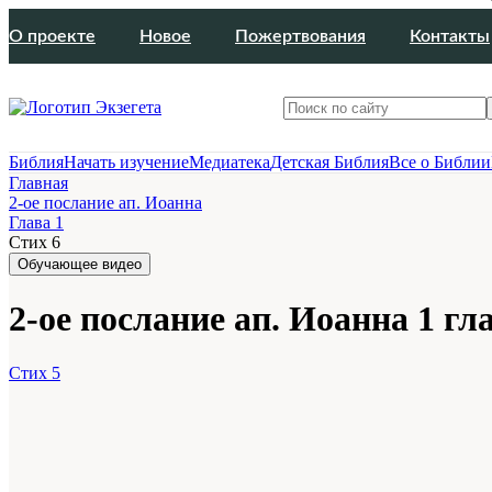
О проекте
Новое
Пожертвования
Контакты
Библия
Начать изучение
Медиатека
Детская Библия
Все о Библии
Главная
2-ое послание ап. Иоанна
Глава 1
Стих 6
Обучающее видео
2-ое послание ап. Иоанна 1 гла
Стих 5