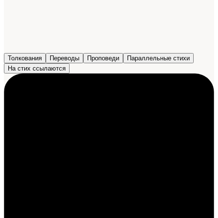
Толкования
Переводы
Проповеди
Параллельные стихи
На стих ссылаются