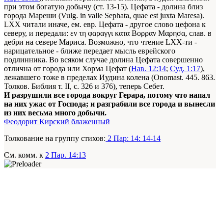
при этом богатую добычу (ст. 13-15). Цефата - долина близ
города Мареши (Vulg. in valle Sephata, quae est juxta Maresa).
LXX читали иначе, ем. евр. Цефата - другое слово цефона к
северу, и передали: εν τη φαραγγι κατα Βορραν Μαρησα, слав. в
дебри на севере Мариса. Возможно, что чтение LXX-ти -
нарицательное - ближе передает мысль еврейского
подлинника. Во всяком случае долина Цефата совершенно
отлична от города или Хорма Цефат (
Нав. 12:14
;
Суд. 1:17
),
лежавшего тоже в пределах Иудина колена (Onomast. 445. 863.
Толков. Библия т. II, с. 326 и 376), теперь Себет.
И разрушили все города вокруг Герара, потому что напал
на них ужас от Господа; и разграбили все города и вынесли
из них весьма много добычи.
Феодорит Кирский блаженный
Толкование на группу стихов:
2 Пар: 14: 14-14
См. комм. к
2 Пар. 14:13