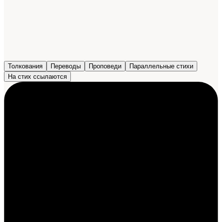
Толкования
Переводы
Проповеди
Параллельные стихи
На стих ссылаются