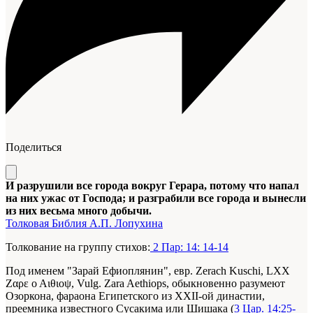
Поделиться
И разрушили все города вокруг Герара, потому что напал
на них ужас от Господа; и разграбили все города и вынесли
из них весьма много добычи.
Толковая Библия А.П. Лопухина
Толкование на группу стихов:
2 Пар: 14: 14-14
Под именем "Зарай Ефиоплянин", евр. Zerach Kuschi, LXX
Ζαρε ο Αιθιοψ, Vulg. Zara Aethiops, обыкновенно разумеют
Озоркона, фараона Египетского из XXII-ой династии,
преемника известного Сусакима или Шишака (
3 Цар. 14:25-