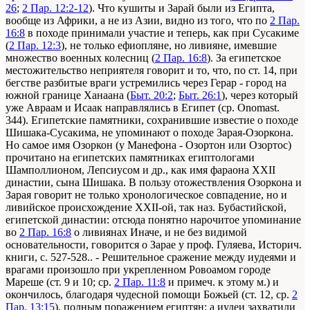
26
;
2 Пар. 12:2-12
). Что кушиты и Зарай были из Египта,
вообще из Африки, а не из Азии, видно из того, что по
2 Пар.
16:8
в походе принимали участие и теперь, как при Сусакиме
(
2 Пар. 12:3
), не только ефиопляне, но ливияне, имевшие
множество военных колесниц (
2 Пар. 16:8
). За египетское
местожительство неприятеля говорит и то, что, по ст. 14, при
бегстве разбитые враги устремились через Герар - город на
южной границе Ханаана (
Быт. 20:2
;
Быт. 26:1
), через который
уже Авраам и Исаак направлялись в Египет (ср. Onomast.
344). Египетские памятники, сохранившие известие о походе
Шишака-Сусакима, не упоминают о походе Зарая-Озоркона.
Но самое имя Озоркон (у Манефона - Озортон или Озортос)
прочитано на египетских памятниках египтологами
Шамполлионом, Лепсиусом и др., как имя фараона XXII
династии, сына Шишака. В пользу отожествления Озоркона и
Зарая говорит не только хронологическое совпадение, но и
ливийское происхождение XXII-ой, так наз. Бубастийской,
египетской династии: отсюда понятно нарочитое упоминание
во
2 Пар. 16:8
о ливиянах
Иначе, и не без видимой
основательности, говорится о Зарае у проф. Гуляева, Историч.
книги, с. 527-528.
. - Решительное сражение между иудеями и
врагами произошло при укрепленном Ровоамом городе
Мареше (ст. 9 и 10; ср.
2 Пар. 11:8
и примеч. к этому м.) и
окончилось, благодаря чудесной помощи Божьей (ст. 12, ср.
2
Пар. 13:15
), полным поражением египтян; а иудеи захватили