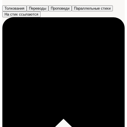
Толкования
Переводы
Проповеди
Параллельные стихи
На стих ссылаются