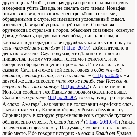
другую цель. Чтобы, извещая друга о решительном отцевом
намерении убить Давида, не сделать сего явным, Ионафан
показывает вид, что занимается стрельбою, а словами,
обращенными к слуге, но имевшими условленный смысл,
извещает Давида об угрожающей смерти. Отослав же
оруженосца с стрелами в город, объясняет сказанное, советует
Давиду бежать, предвещает ему обладание царством, и
1
клятвами подтверждает завет дружбы. Сказано: утроишь
, то
есть «
премедлишь три дни
» (
1 Цар. 20:19
). Действительно в
день новомесячья Саул подумав, что Давид отказался от
пиршества, потому что имел телесную нечистоту, и не
совершил обряда очищения, промолчал. И не глагола, как
сказано, Саул ничтоже в той день, говоря в себе: «
случай
видится, нечисту быти, яко не очистися
» (
1 Цар. 20:26
). На
другой же день спросил: «
что яко не прииде сын Иессеев ни
вчера ни днесь на трапезу
» (
1 Цар. 20:27
)? А в третий день
Ионафан сообщил уже Давиду за городом сказанное выше.
Сказано: «
аз утрою
» (
1 Цар. 20:20
), то есть, пущу три стрелы.
2
А слово: Аматара
, как нашел я в толковании еврейских слов,
значит тоже, что у Еллинов τάφρος, у Римляв fossatum, а у
Сириян: цель, в которую упражняющиеся в стрельбе пускают
3
обыкновенно стрелы. А слово Аргун
(
1 Цар. 20:19, 41
) Акила
перевел клонящееся к югу. Но думаю, что названо так какое-
либо место. Ибо говорит история: «
и воста Давид от Ергава,