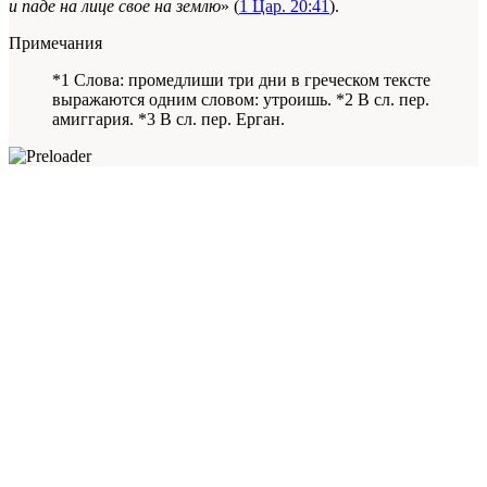
и паде на лице свое на землю
» (
1 Цар. 20:41
).
Примечания
*1 Слова: промедлиши три дни в греческом тексте
выражаются одним словом: утроишь. *2 В сл. пер.
амиггария. *3 В сл. пер. Ерган.