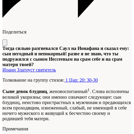
Поделиться
Тогда сильно разгневался Саул на Ионафана и сказал ему:
сын негодный и непокорный! разве я не знаю, что ты
подружился с сыном Иессеевым на срам себе и на срам
матери твоей?
Иоанн Златоуст святитель
Толкование на группу стихов:
1 Цар: 20: 30-30
1
Сыне девок блудниц
, женовоспитанный
. Слова исполнены
великой укоризны; они именно означают следующее: сын
блудниц, неистово пристрастных к мужчинам и предающихся
всем проходящим, изнеженный, слабый, не имеющий в себе
ничего мужеского и живущий к бесчестию своему и
родившей тебя матери.
Примечания