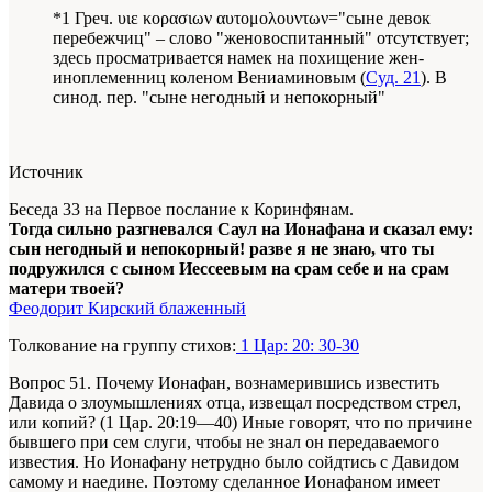
*1 Греч. υιε κορασιων αυτομολουντων="сыне девок
перебежчиц" – слово "женовоспитанный" отсутствует;
здесь просматривается намек на похищение жен-
иноплеменниц коленом Вениаминовым (
Суд. 21
). В
синод. пер. "сыне негодный и непокорный"
Источник
Беседа 33 на Первое послание к Коринфянам.
Тогда сильно разгневался Саул на Ионафана и сказал ему:
сын негодный и непокорный! разве я не знаю, что ты
подружился с сыном Иессеевым на срам себе и на срам
матери твоей?
Феодорит Кирский блаженный
Толкование на группу стихов:
1 Цар: 20: 30-30
Вопрос 51. Почему Ионафан, вознамерившись известить
Давида о злоумышлениях отца, извещал посредством стрел,
или копий? (1 Цар. 20:19—40) Иные говорят, что по причине
бывшего при сем слуги, чтобы не знал он передаваемого
известия. Но Ионафану нетрудно было сойдтись с Давидом
самому и наедине. Поэтому сделанное Ионафаном имеет