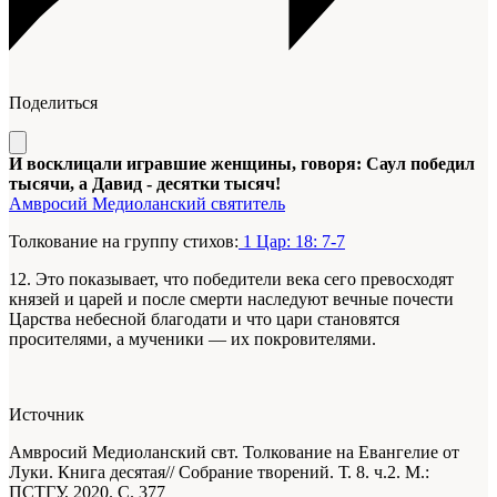
Поделиться
И восклицали игравшие женщины, говоря: Саул победил
тысячи, а Давид - десятки тысяч!
Амвросий Медиоланский святитель
Толкование на группу стихов:
1 Цар: 18: 7-7
12. Это показывает, что победители века сего превосходят
князей и царей и после смерти наследуют вечные почести
Царства небесной благодати и что цари становятся
просителями, а мученики — их покровителями.
Источник
Амвросий Медиоланский свт. Толкование на Евангелие от
Луки. Книга десятая// Собрание творений. Т. 8. ч.2. М.:
ПСТГУ, 2020. С. 377