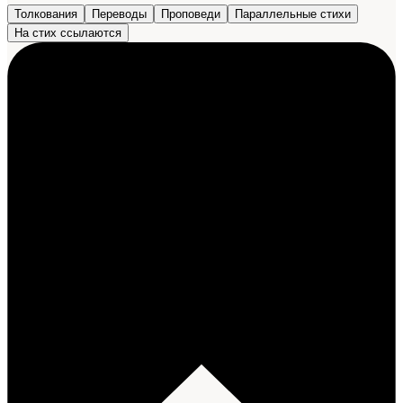
Толкования
Переводы
Проповеди
Параллельные стихи
На стих ссылаются