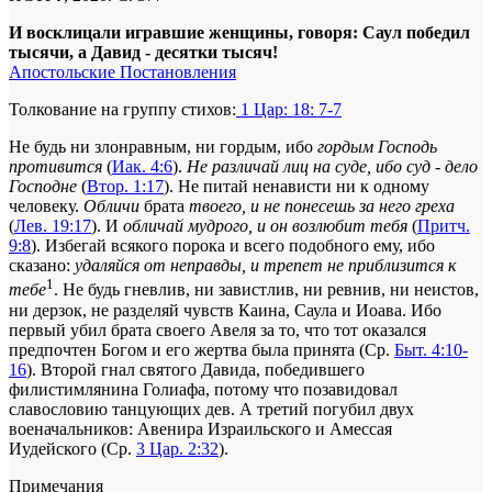
И восклицали игравшие женщины, говоря: Саул победил
тысячи, а Давид - десятки тысяч!
Апостольские Постановления
Толкование на группу стихов:
1 Цар: 18: 7-7
Не будь ни злонравным, ни гордым, ибо
гордым Господь
противится
(
Иак. 4:6
).
Не различай лиц на суде, ибо суд - дело
Господне
(
Втор. 1:17
). Не питай ненависти ни к одному
человеку.
Обличи
брата
твоего, и не понесешь за него греха
(
Лев. 19:17
). И
обличай мудрого, и он возлюбит тебя
(
Притч.
9:8
). Избегай всякого порока и всего подобного ему, ибо
сказано:
удаляйся от неправды, и трепет не приблизится к
1
тебе
. Не будь гневлив, ни завистлив, ни ревнив, ни неистов,
ни дерзок, не разделяй чувств Каина, Саула и Иоава. Ибо
первый убил брата своего Авеля за то, что тот оказался
предпочтен Богом и его жертва была принята (Ср.
Быт. 4:10-
16
). Второй гнал святого Давида, победившего
филистимлянина Голиафа, потому что позавидовал
славословию танцующих
дев
. А третий погубил двух
военачальников: Авенира Израильского и Амессая
Иудейского (Ср.
3 Цар. 2:32
).
Примечания