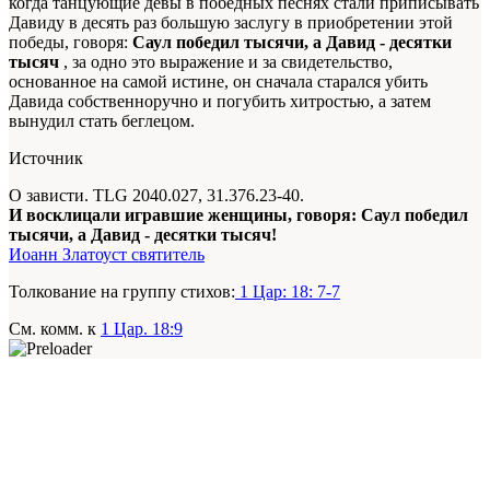
когда танцующие девы в победных песнях стали приписывать
Давиду в десять раз большую заслугу в приобретении этой
победы,
говоря
:
Саул победил тысячи, а Давид - десятки
тысяч
, за одно это выражение и за свидетельство,
основанное на самой истине, он сначала старался убить
Давида собственноручно и погубить хитростью, а затем
вынудил стать беглецом.
Источник
О зависти. TLG 2040.027, 31.376.23-40.
И восклицали игравшие женщины, говоря: Саул победил
тысячи, а Давид - десятки тысяч!
Иоанн Златоуст святитель
Толкование на группу стихов:
1 Цар: 18: 7-7
См. комм. к
1 Цар. 18:9