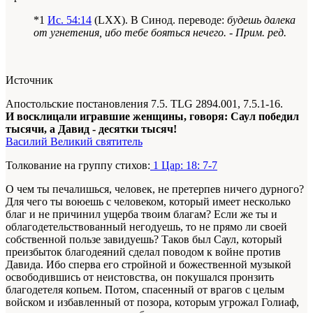
*1
Ис. 54:14
(LXX). В Синод. переводе:
будешь далека
от угнетения, ибо тебе бояться нечего. - Прим. ред.
Источник
Апостольские постановления 7.5. TLG 2894.001, 7.5.1-16.
И восклицали игравшие женщины, говоря: Саул победил
тысячи, а Давид - десятки тысяч!
Василий Великий святитель
Толкование на группу стихов:
1 Цар: 18: 7-7
О чем ты печалишься, человек, не претерпев ничего дурного?
Для чего ты воюешь с человеком, который имеет несколько
благ и не причинил ущерба твоим благам? Если же ты и
облагодетельствованный негодуешь, то не прямо ли своей
собственной пользе завидуешь? Таков был Саул, который
преизбыток благодеяний сделал поводом к войне против
Давида. Ибо сперва его стройной и божественной музыкой
освободившись от неистовства, он покушался пронзить
благодетеля копьем. Потом, спасенный от врагов с целым
войском и избавленный от позора, которым угрожал Голиаф,