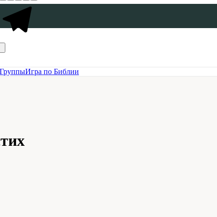
Группы
Игра по Библии
стих