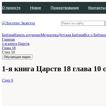
О проекте
Новое
Пожертвования
Контакты
Библия
Начать изучение
Медиатека
Детская Библия
Все о Библии
Главная
1-я книга Царств
Глава 18
Стих 10
Обучающее видео
1-я книга Царств 18 глава 10 
Стих 9