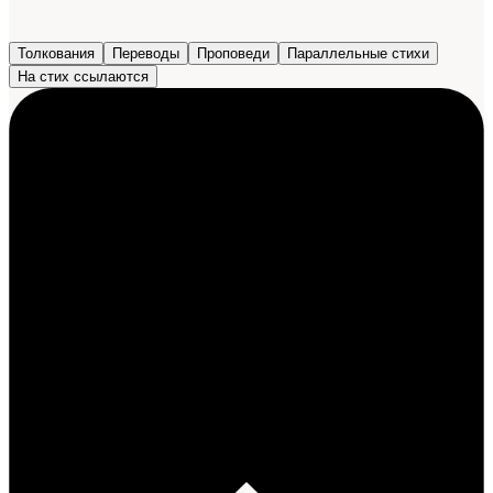
Толкования
Переводы
Проповеди
Параллельные стихи
На стих ссылаются