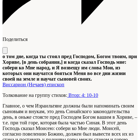
Поделиться
о том дне, когда ты стоял пред Господом, Богом твоим, при
Хориве, [в день собрания,] и когда сказал Господь мне:
собери ко Мне народ, и Я возвещу им слова Мои, из
которых они научатся бояться Меня во все дни жизни
своей на земле и научат сыновей своих.
Виссарион (Нечаев) епископ
Толкование на группу стихов:
Втор: 4: 10-10
Главное, о чем Израильтяне должны были напоминать своим
сыновьям и внукам, это день Синайского законодательства
день, в оньже стоясте пред Господем Богом вашим в Хориве, –
т.е. при той горе, которая была частью Синая. В этот день
Господь сказал Моисею: собери ко Мне люди. Моисей,
согласно повелению Божию, должен был вывести всех их из
стана и поставить у подошвы горы между станом и горою.