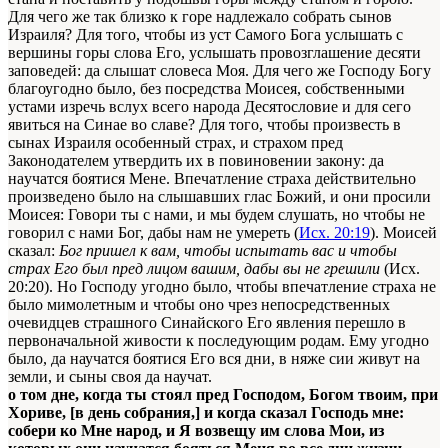
Для чего же так близко к горе надлежало собрать сынов
Израиля? Для того, чтобы из уст Самого Бога услышать с
вершины горы слова Его, услышать провозглашение десяти
заповедей: да слышат словеса Моя. Для чего же Господу Богу
благоугодно было, без посредства Моисея, собственными
устами изречь вслух всего народа Десятословие и для сего
явиться на Синае во славе? Для того, чтобы произвесть в
сынах Израиля особенный страх, и страхом пред
Законодателем утвердить их в повиновении закону: да
нaучатся боятися Мене. Впечатление страха действительно
произведено было на слышавших глас Божий, и они просили
Моисея: Говори ты с нами, и мы будем слушать, но чтобы не
говорил с нами Бог, дабы нам не умереть (
Исх. 20:19
). Моисей
сказал:
Бог пришел к вам, чтобы испытать вас и чтобы
страх Его был пред лицом вашим, дабы вы не грешили
(Исх.
20:20). Но Господу угодно было, чтобы впечатление страха не
было мимолетным и чтобы оно чрез непосредственных
очевидцев страшного Синайского Его явления перешло в
первоначальной живости к последующим родам. Ему угодно
было, да научатся боятися Его вся дни, в няже сии живут на
земли, и сыны своя да научат.
о том дне, когда ты стоял пред Господом, Богом твоим, при
Хориве, [в день собрания,] и когда сказал Господь мне:
собери ко Мне народ, и Я возвещу им слова Мои, из