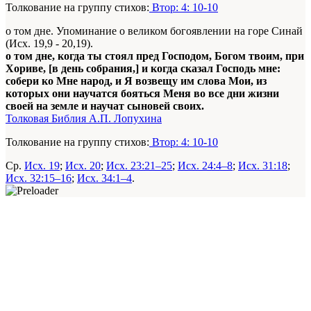
Толкование на группу стихов:
Втор: 4: 10-10
о том дне. Упоминание о великом богоявлении на горе Синай
(Исх. 19,9 - 20,19).
о том дне, когда ты стоял пред Господом, Богом твоим, при
Хориве, [в день собрания,] и когда сказал Господь мне:
собери ко Мне народ, и Я возвещу им слова Мои, из
которых они научатся бояться Меня во все дни жизни
своей на земле и научат сыновей своих.
Толковая Библия А.П. Лопухина
Толкование на группу стихов:
Втор: 4: 10-10
Ср.
Исх. 19
;
Исх. 20
;
Исх. 23:21–25
;
Исх. 24:4–8
;
Исх. 31:18
;
Исх. 32:15–16
;
Исх. 34:1–4
.