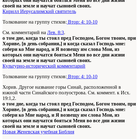
которых они научатся бояться Меня во все дни жизни
своей на земле и научат сыновей своих.
Кирилл Иерусалимский святитель
Толкование на группу стихов:
Втор: 4: 10-10
См. комментарий на
Лев. 8:3
.
о том дне, когда ты стоял пред Господом, Богом твоим, при
Хориве, [в день собрания,] и когда сказал Господь мне:
собери ко Мне народ, и Я возвещу им слова Мои, из
которых они научатся бояться Меня во все дни жизни
своей на земле и научат сыновей своих.
Культурно-исторический комментарий
Толкование на группу стихов:
Втор: 4: 10-10
Хорив. Другое название горы Синай, расположенной в
южной части Синайского полуострова. См. коммент. к Исх.
19:1,2.
о том дне, когда ты стоял пред Господом, Богом твоим, при
Хориве, [в день собрания,] и когда сказал Господь мне:
собери ко Мне народ, и Я возвещу им слова Мои, из
которых они научатся бояться Меня во все дни жизни
своей на земле и научат сыновей своих.
Новая Женевская учебная Библия