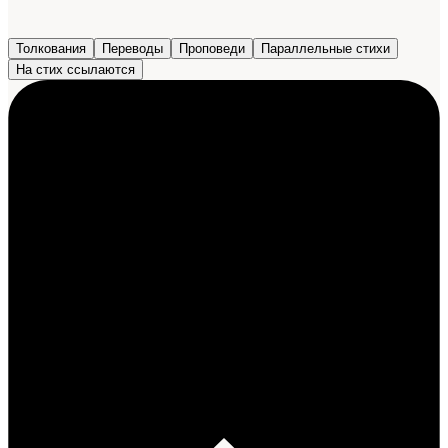
Толкования
Переводы
Проповеди
Параллельные стихи
На стих ссылаются