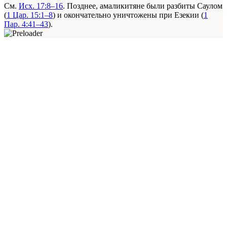
См.
Исх. 17:8–16
. Позднее, амаликитяне были разбиты Саулом
(
1 Цар. 15:1–8
) и окончательно уничтожены при Езекии (
1
Пар. 4:41–43
).