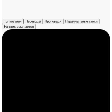
Толкования
Переводы
Проповеди
Параллельные стихи
На стих ссылаются