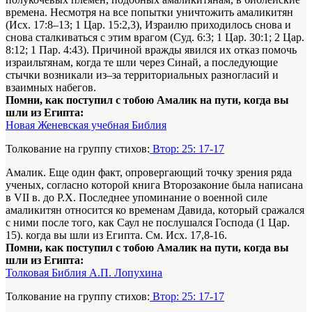
времена. Несмотря на все попытки уничтожить амаликитян
(Исх. 17:8–13; 1 Цар. 15:2,3), Израилю приходилось снова и
снова сталкиваться с этим врагом (Суд. 6:3; 1 Цар. 30:1; 2 Цар.
8:12; 1 Пар. 4:43). Причиной вражды явился их отказ помочь
израильтянам, когда те шли через Синай, а последующие
стычки возникали из–за территориальных разногласий и
взаимных набегов.
Помни, как поступил с тобою Амалик на пути, когда вы
шли из Египта:
Новая Женевская учебная Библия
Толкование на группу стихов:
Втор: 25: 17-17
Амалик. Еще один факт, опровергающий точку зрения ряда
ученых, согласно которой книга Второзаконие была написана
в VII в. до Р.Х. Последнее упоминание о военной силе
амаликитян относится ко временам Давида, который сражался
с ними после того, как Саул не послушался Господа (1 Цар.
15). когда вы шли из Египта. См. Исх. 17,8-16.
Помни, как поступил с тобою Амалик на пути, когда вы
шли из Египта:
Толковая Библия А.П. Лопухина
Толкование на группу стихов:
Втор: 25: 17-17