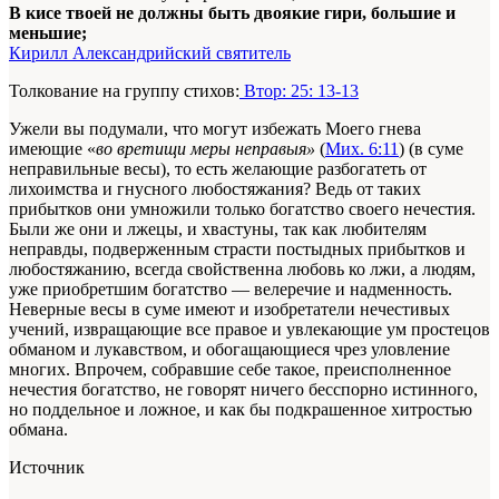
В кисе твоей не должны быть двоякие гири, большие и
меньшие;
Кирилл Александрийский святитель
Толкование на группу стихов:
Втор: 25: 13-13
Ужели вы подумали, что могут избежать Моего гнева
имеющие «
во вретищи меры неправыя»
(
Мих. 6:11
) (в суме
неправильные весы), то есть желающие разбогатеть от
лихоимства и гнусного любостяжания? Ведь от таких
прибытков они умножили только богатство своего нечестия.
Были же они и лжецы, и хвастуны, так как любителям
неправды, подверженным страсти постыдных прибытков и
любостяжанию, всегда свойственна любовь ко лжи, а людям,
уже приобретшим богатство — велеречие и надменность.
Неверные весы в суме имеют и изобретатели нечестивых
учений, извращающие все правое и увлекающие ум простецов
обманом и лукавством, и обогащающиеся чрез уловление
многих. Впрочем, собравшие себе такое, преисполненное
нечестия богатство, не говорят ничего бесспорно истинного,
но поддельное и ложное, и как бы подкрашенное хитростью
обмана.
Источник