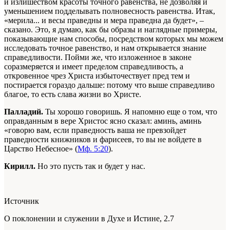
и излишеством красоты точного равенства, не дозволяя и
уменьшением подделывать полновесность равенства. Итак,
«мерила... и весы праведны и мера праведна да будет», –
сказано. Это, я думаю, как бы образы и наглядные примеры,
показывающие нам способы, посредством которых мы можем
исследовать точное равенство, и нам открывается знание
справедливости. Пойми же, что изложенное в законе
соразмеряется и имеет пределом справедливость, а
откровенное чрез Христа избыточествует пред тем и
постирается гораздо дальше: потому что выше справедливо
благое, то есть слава жизни во Христе.
Палладий.
Ты хорошо говоришь. Я напомню еще о том, что
оправданным в вере Христос ясно сказал: аминь, аминь
«говорю вам, если праведность ваша не превзойдет
праведности книжников и фарисеев, то вы не войдете в
Царство Небесное» (
Мф. 5:20
).
Кирилл.
Но это пусть так и будет у нас.
Источник
О поклонении и служении в Духе и Истине, 2.7