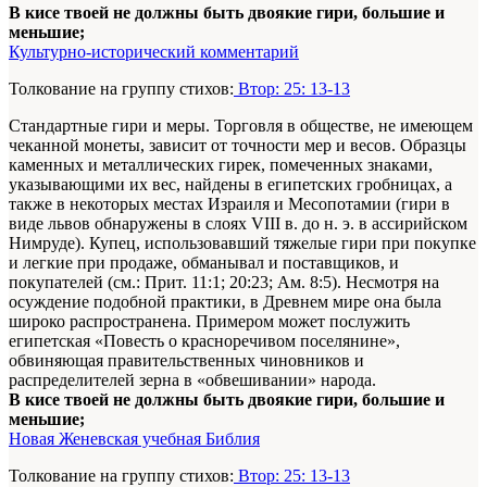
В кисе твоей не должны быть двоякие гири, большие и
меньшие;
Культурно-исторический комментарий
Толкование на группу стихов:
Втор: 25: 13-13
Стандартные гири и меры. Торговля в обществе, не имеющем
чеканной монеты, зависит от точности мер и весов. Образцы
каменных и металлических гирек, помеченных знаками,
указывающими их вес, найдены в египетских гробницах, а
также в некоторых местах Израиля и Месопотамии (гири в
виде львов обнаружены в слоях VIII в. до н. э. в ассирийском
Нимруде). Купец, использовавший тяжелые гири при покупке
и легкие при продаже, обманывал и поставщиков, и
покупателей (см.: Прит. 11:1; 20:23; Ам. 8:5). Несмотря на
осуждение подобной практики, в Древнем мире она была
широко распространена. Примером может послужить
египетская «Повесть о красноречивом поселянине»,
обвиняющая правительственных чиновников и
распределителей зерна в «обвешивании» народа.
В кисе твоей не должны быть двоякие гири, большие и
меньшие;
Новая Женевская учебная Библия
Толкование на группу стихов:
Втор: 25: 13-13