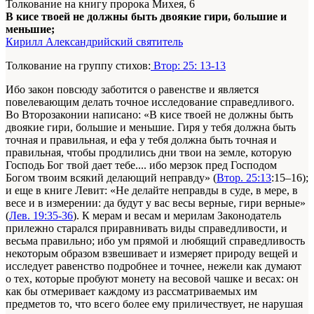
Толкование на книгу пророка Михея, 6
В кисе твоей не должны быть двоякие гири, большие и
меньшие;
Кирилл Александрийский святитель
Толкование на группу стихов:
Втор: 25: 13-13
Ибо закон повсюду заботится о равенстве и является
повелевающим делать точное исследование справедливого.
Во Второзаконии написано: «В кисе твоей не должны быть
двоякие гири, большие и меньшие. Гиря у тебя должна быть
точная и правильная, и ефа у тебя должна быть точная и
правильная, чтобы продлились дни твои на земле, которую
Господь Бог твой дает тебе.... ибо мерзок пред Господом
Богом твоим всякий делающий неправду» (
Втор. 25:13
:15–16);
и еще в книге Левит: «Не делайте неправды в суде, в мере, в
весе и в измерении: да будут у вас весы верные, гири верные»
(
Лев. 19:35-36
). К мерам и весам и мерилам Законодатель
прилежно старался приравнивать виды справедливости, и
весьма правильно; ибо ум прямой и любящий справедливость
некоторым образом взвешивает и измеряет природу вещей и
исследует равенство подробнее и точнее, нежели как думают
о тех, которые пробуют монету на весовой чашке и весах: он
как бы отмеривает каждому из рассматриваемых им
предметов то, что всего более ему приличествует, не нарушая