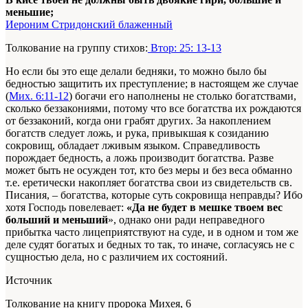
меньшие;
Иероним Стридонский блаженный
Толкование на группу стихов:
Втор: 25: 13-13
Но если бы это еще делали бедняки, то можно было бы
бедностью защитить их преступление; в настоящем же случае
(
Мих. 6:11-12
) богачи его наполнены не столько богатствами,
сколько беззакониями, потому что все богатства их рождаются
от беззаконий, когда они грабят других. За накоплением
богатств следует ложь, и рука, привыкшая к созиданию
сокровищ, обладает лживым языком. Справедливость
порождает бедность, а ложь производит богатства. Разве
может быть не осужден тот, кто без меры и без веса обманно
т.е. еретически
накопляет богатства свои из свидетельств св.
Писания, – богатства, которые суть сокровища неправды? Ибо
хотя Господь повелевает:
«Да не будет в мешке твоем вес
больший и меньший
», однако они ради неправедного
прибытка часто лицеприятствуют на суде, и в одном и том же
деле судят богатых и бедных то так, то иначе, согласуясь не с
сущностью дела, но с различием их состояний.
Источник
Толкование на книгу пророка Михея, 6