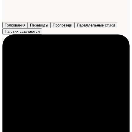
Толкования
Переводы
Проповеди
Параллельные стихи
На стих ссылаются