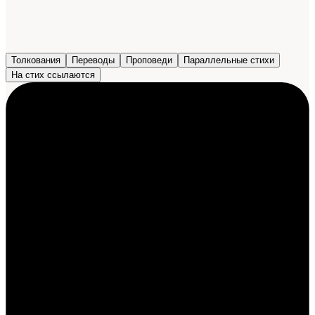
Толкования
Переводы
Проповеди
Параллельные стихи
На стих ссылаются