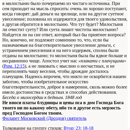
в милостыню было почерпаемо из чистаго источника. При
сем приходит на мысль спросить: очень ли хорошо поступают,
когда говорят: дай деньги на зрелище, или на другое суетное
увеселение; половина их издержится для твоего удовольствия,
а другая обратится в милостыню. Что тут будет? Милостыня
ли очистит суету? Или суета лишит чистоты милостыню?
Найдется ли на сие ответ, который был бы приятнее вопроса?
Но, конечно, не подлежит сомнению то, что, если бы
назначаемыя на благотворительное увеселение деньги, с
устранением увеселения и на него издержек, сполна были
отданы на милостыню; то милостыня была бы вдвое больше и
несравненно чище. Апостол учит нас
«плакати с плачущими
»
(
Рим. 12:15
), а не ликовать с мыслию о несчастных, и не
переполнять чашу веселия, чтобы дрождие досталось
плачущим. Надеюсь впрочем, что никто не оскорбится нашею
заботою, чтобы изобретательное искусство
благотворительности, доброе в намерении, сколь можно более
имело достоинства в средствах и способах действования.
Беседа о милосердии к бедным. 1848 год
Не вноси платы блудницы и цены пса в дом Господа Бога
твоего ни по какому обету, ибо то и другое есть мерзость
пред Господом Богом твоим.
Филарет Московский (Дроздов) святитель
Толкование на группу стихов:
Втор: 23: 18-18