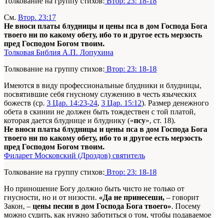
Толкование на группу стихов:
Втор: 23: 18-18
См.
Втор. 23:17
Не вноси платы блудницы и цены пса в дом Господа Бога
твоего ни по какому обету, ибо то и другое есть мерзость
пред Господом Богом твоим.
Толковая Библия А.П. Лопухина
Толкование на группу стихов:
Втор: 23: 18-18
Имеются в виду профессиональные блудники и блудницы,
посвятившие себя гнусному служению в честь языческих
божеств (ср.
3 Цар. 14:23-24
,
3 Цар. 15:12
). Размер денежного
обета в скинии не должен быть тождествен с той платой,
которая дается блуднице и блуднику («
псу
», ст. 18).
Не вноси платы блудницы и цены пса в дом Господа Бога
твоего ни по какому обету, ибо то и другое есть мерзость
пред Господом Богом твоим.
Филарет Московский (Дроздов) святитель
Толкование на группу стихов:
Втор: 23: 18-18
Но приношение Богу должно быть чисто не только от
гнусности, но и от низости.
«Да не принесеши,
– говорит
Закон, –
цены песии в дом Господа Бога твоего»
. Посему
можно судить, как нужно заботиться о том, чтобы подаваемое