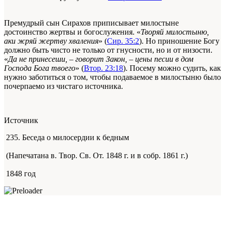
Премудрый сын Сирахов приписывает милостыне
достоинство жертвы и богослужения. «
Творяй милостыню,
аки жряй жертву хваления
» (
Сир. 35:2
). Но приношение Богу
должно быть чисто не только от гнусности, но и от низости.
«
Да не принесеши, – говорит Закон, – цены песии в дом
Господа Бога твоего
» (
Втор. 23:18
). Посему можно судить, как
нужно заботиться о том, чтобы подаваемое в милостыню было
почерпаемо из чистаго источника.
Источник
235. Беседа о милосердии к бедным
(Напечатана в. Твор. Св. От. 1848 г. и в собр. 1861 г.)
1848 год