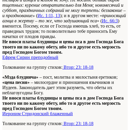
тщетных: курение отвратительно для Меня; новомесячий и
суббот, праздничных собраний не могу терпеть: беззаконие –
и празднование»
(
Ис. 1:11, 13
); и в другом месте: «
приносящий
агнца в жертву – то же, что задушающий пса
» (
Ис. 66:3
)
вменится. Посему, если от Господа имеешь хлеб, то есть, от
праведных трудов; то позволительно тебе приносить Ему
начатки от плодов правды.
Не вноси платы блудницы и цены пса в дом Господа Бога
твоего ни по какому обету, ибо то и другое есть мерзость
пред Господом Богом твоим.
Ефрем Сирин преподобный
Толкование на группу стихов:
Втор: 23: 18-18
«Мзда блуднича»
– пост, молитва и милостыня еретиков;
«цена песия»
– милосердие и приношения язычников и
Иудеев. Законодатель дает этим разуметь, что обеты их
неблагоугодны Богу.
Не вноси платы блудницы и цены пса в дом Господа Бога
твоего ни по какому обету, ибо то и другое есть мерзость
пред Господом Богом твоим.
Иероним Стридонский блаженный
Толкование на группу стихов:
Втор: 23: 18-18