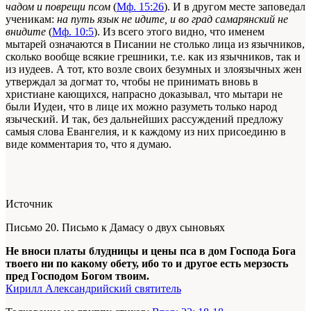
чадом и поврещи псом
(
Мф. 15:26
). И в другом месте заповедал
ученикам:
на путь язык не идите, и во град самарянский не
внидите
(
Мф. 10:5
). Из всего этого видно, что именем
мытарей означаются в Писании не столько лица из язычников,
сколько вообще всякие грешники, т.е. как из язычников, так и
из иудеев. А тот, кто возле своих безумных и злоязычных жен
утверждал за догмат то, чтобы не принимать вновь в
христиане кающихся, напрасно доказывал, что мытари не
были Иудеи, что в лице их можно разуметь только народ
языческий. И так, без дальнейших рассуждений предложу
самыя слова Евангелия, и к каждому из них присоединю в
виде комментария то, что я думаю.
Источник
Письмо 20. Письмо к Дамасу о двух сыновьях
Не вноси платы блудницы и цены пса в дом Господа Бога
твоего ни по какому обету, ибо то и другое есть мерзость
пред Господом Богом твоим.
Кирилл Александрийский святитель