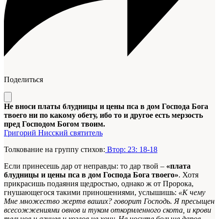
Поделиться
Не вноси платы блудницы и цены пса в дом Господа Бога
твоего ни по какому обету, ибо то и другое есть мерзость
пред Господом Богом твоим.
Григорий Нисский святитель
Толкование на группу стихов:
Втор: 23: 18-18
Если принесешь дар от неправды: то дар твой –
«плата
блудницы и цены пса в дом Господа Бога твоего»
. Хотя
прикрасишь подаяния щедростью, однако ж от Пророка,
гнушающегося такими приношениями, услышишь:
«К чему
Мне множество жертв ваших? говорит Господь. Я пресыщен
всесожжениями овнов и туком откормленного скота, и крови
тельцов и агнцев и козлов не хочу. Не носите больше даров