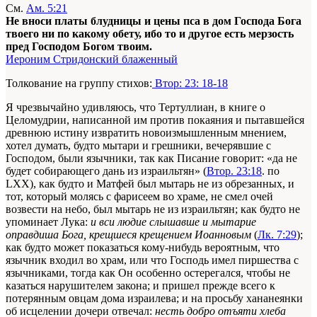
См.
Ам. 5:21
Не вноси платы блудницы и цены пса в дом Господа Бога
твоего ни по какому обету, ибо то и другое есть мерзость
пред Господом Богом твоим.
Иероним Стридонский блаженный
Толкование на группу стихов:
Втор: 23: 18-18
Я чрезвычайно удивляюсь, что Тертуллиан, в книге о
Целомудрии, написанной им против покаяния и пытавшейся
древнюю истину извратить новоизмышленным мнением,
хотел думать, будто мытари и грешники, вечерявшие с
Господом, были язычники, так как Писание говорит: «да не
будет собирающего дань из израильтян» (
Втор. 23:18
. по
LXX), как будто и Матфей был мытарь не из обрезанных, и
тот, который молясь с фарисеем во храме, не смел очей
возвести на небо, был мытарь не из израильтян; как будто не
упоминает Лука:
и вси людие слышавше и мытарие
оправдиша Бога, крещшеся крещением Иоанновым
(
Лк. 7:29
);
как будто может показаться кому-нибудь вероятным, что
язычник входил во храм, или что Господь имел пиршества с
язычниками, тогда как Он особенно остерегался, чтобы не
казаться нарушителем закона; и пришел прежде всего к
потерянным овцам дома израилева; и на просьбу хананеянки
об исцелении дочери отвечал:
несть добро отъяти хлеба