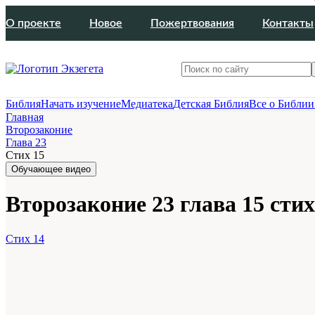
О проекте
Новое
Пожертвования
Контакты
Библия
Начать изучение
Медиатека
Детская Библия
Все о Библии
Главная
Второзаконие
Глава 23
Стих 15
Обучающее видео
Второзаконие 23 глава 15 стих
Стих 14