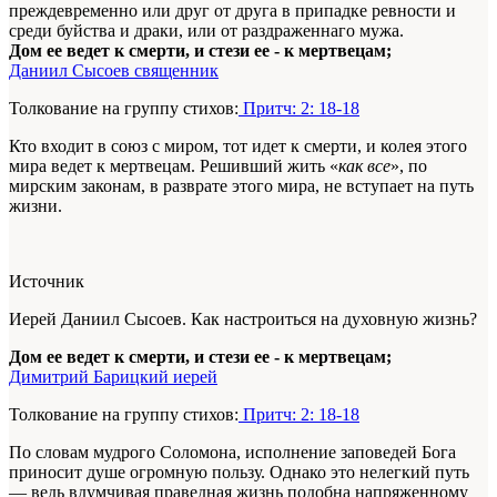
преждевременно или друг от друга в припадке ревности и
среди буйства и драки, или от раздраженнаго мужа.
Дом ее ведет к смерти, и стези ее - к мертвецам;
Даниил Сысоев священник
Толкование на группу стихов:
Притч: 2: 18-18
Кто входит в союз с миром, тот идет к смерти, и колея этого
мира ведет к мертвецам. Решивший жить «
как все
», по
мирским законам, в разврате этого мира, не вступает на путь
жизни.
Источник
Иерей Даниил Сысоев. Как настроиться на духовную жизнь?
Дом ее ведет к смерти, и стези ее - к мертвецам;
Димитрий Барицкий иерей
Толкование на группу стихов:
Притч: 2: 18-18
По словам мудрого Соломона, исполнение за­поведей Бога
приносит душе огромную поль­зу. Однако это нелегкий путь
— ведь вдумчи­вая праведная жизнь подобна напряженному