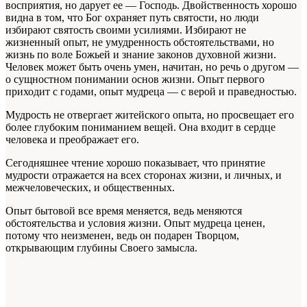
восприятия, но дарует ее — Господь. Двойственность хорошо
видна в том, что Бог охраняет путь святости, но люди
избирают святость своими усилиями. Из­бирают не
жизненный опыт, не умудренность обстоятельствами, но
жизнь по воле Божьей и знание законов духовной жизни.
Человек мо­жет быть очень умен, начитан, но речь о дру­гом —
о сущностном понимании основ жизни. Опыт первого
приходит с годами, опыт мудре­ца — с верой и праведностью.
Мудрость не отвергает житейского опыта, но просвещает его
более глубоким понимани­ем вещей. Она входит в сердце
человека и пре­ображает его.
Сегодняшнее чтение хорошо показывает, что принятие
мудрости отражается на всех сто­ронах жизни, и личных, и
межчеловеческих, и общественных.
Опыт бытовой все время меняется, ведь ме­няются
обстоятельства и условия жизни. Опыт мудреца ценен,
потому что неизменен, ведь он подарен Творцом,
открывающим глубины Сво­его замысла.