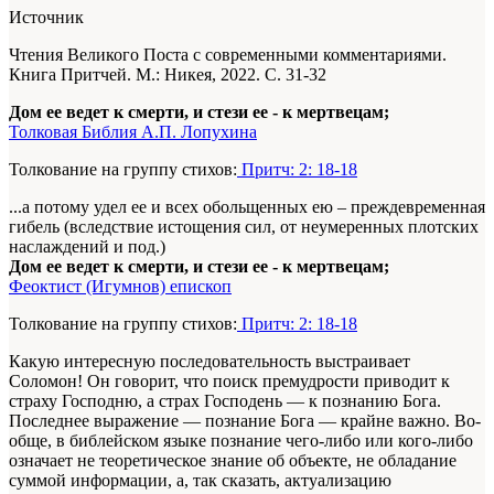
Источник
Чтения Великого Поста с современными комментариями.
Книга Притчей. М.: Никея, 2022. С. 31-32
Дом ее ведет к смерти, и стези ее - к мертвецам;
Толковая Библия А.П. Лопухина
Толкование на группу стихов:
Притч: 2: 18-18
...а потому удел ее и всех обольщенных ею – преждевременная
гибель (вследствие истощения сил, от неумеренных плотских
наслаждений и под.)
Дом ее ведет к смерти, и стези ее - к мертвецам;
Феоктист (Игумнов) епископ
Толкование на группу стихов:
Притч: 2: 18-18
Какую интересную последовательность вы­страивает
Соломон! Он говорит, что поиск пре­мудрости приводит к
страху Господню, а страх Господень — к познанию Бога.
Последнее вы­ражение — познание Бога — крайне важно. Во­
обще, в библейском языке познание чего-либо или кого-либо
означает не теоретическое зна­ние об объекте, не обладание
суммой информа­ции, а, так сказать, актуализацию