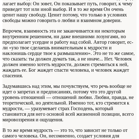
лагает выбор: Он зовет, Он показывает путь, говорит, к чему
приведет тот или иной выбор. И в то же время Он очень
ценит нашу свободу. Ценит потому, что только в условиях
свободы можно говорить о любви и взаимном доверии.
Впрочем, взаимность эта не заканчивает­ся ни некоторым
внутренним решением, ни даже внешними лозунгами, но
предполагает усердие и работу над собой. Автор говорит, ес­
ли «ухо твое сделаешь внимательным к муд­рости и
наклонишь сердце твое к размыш­лению». Это не то же самое,
что сказать: ты должен думать так, а не иначе... Нет. Человек
должен именно хотеть мудрости, должен стре­миться к ней,
жаждать ее. Бог жаждет спасти человека, и человек жаждет
спасения.
Задумавшись над этим, мы почувствуем, что речь вообще не
идет о запретах и предпи­саниях, потому что это другой
уровень отно­шений — отношений любви. Любви, правда, не
теоретической, но деятельной. Именно тот, кто стремится к
мудрости, — уразумевает страх Господень, который
становится для него осно­вой всей жизненной позиции, всего
мировоз­зрения и ощущения.
В то же время мудрость — это то, что за­висит не только от
самого человека. Он, несо­мненно, создает условия для