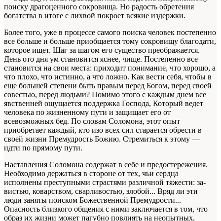
поиску драгоценного сокровища. Но радость обретения
богатства в итоге с лихвой покроет всякие издержки.
Более того, уже в процессе самого поиска человек постепенно
все больше и больше при­общается тому сокровищу благодати,
которое ищет. Шаг за шагом его существо преобража­ется.
День ото дня ум становится яснее, чи­ще. Постепенно все
становится на свои места: приходит понимание, что хорошо, а
что плохо, что истинно, а что ложно. Как вести себя, что­бы в
еще большей степени быть правым перед Богом, перед своей
совестью, перед людьми? Помимо этого с каждым днем все
явственней ощущается поддержка Господа, Который ве­дет
человека по жизненному пути и защища­ет его от
всевозможных бед. По словам Соло­мона, этот опыт
приобретает каждый, кто изо всех сил старается обрести в
своей жизни Пре­мудрость Божию. Стремиться к этому —
идти по прямому пути.
Наставления Соломона содержат в себе и предостережения.
Необходимо держаться в стороне от тех, чьи сердца
исполнены пре­ступными страстями различной тяжести: за­
вистью, коварством, сварливостью, злобой... Вряд ли эти
люди заняты поиском Божествен­ной Премудрости...
Опасность близкого обще­ния с ними заключается в том, что
образ их жизни может пагубно повлиять на неопытных,