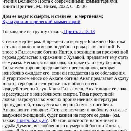
Чтения Великого Поста с современными комментариями.
Книга Притчей. М.: Никея, 2022. С. 35-36
Дом ее ведет к смерти, и стези ее - к мертвецам;
Культурно-исторический комментарий
Толкование на группу стихов:
Притч: 2: 18-18
Стези к мертвецам. В древней литературе Ближнего Востока
есть несколько примеров подобного рода размышлений. В
эпосе о Гильгамеше богиня Иштар, восхищенная проявленной
героем доблестью в сражении с Хувавой, предлагает ему стать
ее мужем. Несмотря на выгоды, которые сулит ему богиня,
Гильгамеш хорошо представляет преисподнюю, которая
неизбежно ожидает его, если он поддастся на ее обольщения.
В угаритском эпосе об Акхате богиня Анат предлагает Акхату
золото, серебро и вечную жизнь в обмен на его
чудодейственный лук. Как и Гильгамеш, Акхат видит ее ложь
и рассуждает о неизбежности смерти. Тема преступной
любви, затронутая во многих произведениях литературы
премудростей, трактуется как верный путь к погибели.
Анкшешонги говорит: «Тот, кто вступает в любовную связь с
замужней женщиной, будет казнен на пороге ее дома» (см.
также:
Притч. 6:25, 26
). Об этой опасности напоминает и
судьба Думузи, возлюбленного шумерской богини Иштар,
который был вынужден проводить по полгода в преисподней