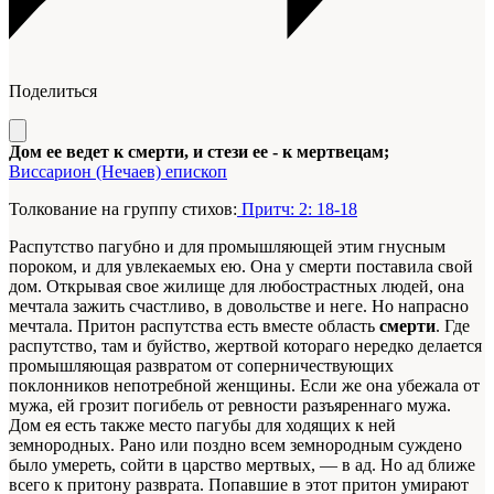
Поделиться
Дом ее ведет к смерти, и стези ее - к мертвецам;
Виссарион (Нечаев) епископ
Толкование на группу стихов:
Притч: 2: 18-18
Распутство пагубно и для промышляющей этим гнусным
пороком, и для увлекаемых ею. Она у смерти поставила свой
дом. Открывая свое жилище для любострастных людей, она
мечтала зажить счастливо, в довольстве и неге. Но напрасно
мечтала. Притон распутства есть вместе область
смерти
. Где
распутство, там и буйство, жертвой котораго нередко делается
промышляющая развратом от соперничествующих
поклонников непотребной женщины. Если же она убежала от
мужа, ей грозит погибель от ревности разъяреннаго мужа.
Дом ея есть также место пагубы для ходящих к ней
земнородных. Рано или поздно всем земнородным суждено
было
умереть, сойти в царство мертвых, — в ад. Но ад ближе
всего к притону разврата. Попавшие в этот притон умирают