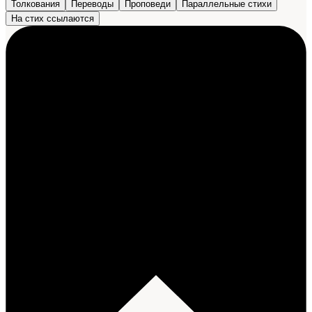
Толкования
Переводы
Проповеди
Параллельные стихи
На стих ссылаются