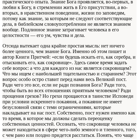
практическо­го опыта. Знание Бога проявляется, во-первых, в
любви к Богу, в стремлении жить в Его при­сутствии, а во-
вторых, в нравственном поведе­нии, жизни по заповедям,
потому как знание, за которым не следуют соответствующие
дела, в библейском словоупотреблении не является знанием
вообще. Подлинное знание затраги­вает человека в его
целостности — его ум, чув­ства и дела.
Отсюда вытекает одна крайне простая мысль: нет ничего
более ценного, чем знание Бога. Именно об этом пишет и
автор Книги Притчей: «если будешь искать его, как серебра, и
отыскивать его, как сокровище». Здесь самое время задать
себе вопрос: а что для каждого из нас является сокровищем?
Что мы ищем с наи­большей тщательностью и старанием? Этот
во­прос особо остро ставит перед нами весь Ве­ликий пост.
Ради чего это все, если не ради познания Бога? Ради того,
чтобы быть во всех отношениях приятным человеком? Ради
про­щения грехов? Но грехи прощаются в таинстве Исповеди
при условии искреннего покаяния, а покаяние не имеет
безусловной связи с теми ограничениями, которые
накладывает на нас пост. Собственно, пост нужен именно как
то время, в которое мы должны сделать переоцен­ку
собственных ценностей. Осознать, что со­кровище человека не
может находиться в сфе­ре чего-либо земного и тленного, того,
с чем рано или поздно придется расстаться. Понять, что чаще