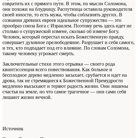
совратить их с прямого пути. В этом, по мыс­ли Соломона,
они похожи на блудницу. Распут­ница оставила руководителя
своей юности, то есть мужа, чтобы соблазнять других. В
созна­нии древних евреев идеальное супружество — это
прообраз союза Бога с Израилем. Поэто­му речь здесь идет не
столько о супружеской измене, сколько об измене Богу.
Человек, ко­торый перестал искать Божественную правду,
совершает духовное прелюбодеяние. Разруша­ет и себя самого,
и тех, кто подпадает под его влияние. По словам Соломона,
такому челове­ку угрожает смерть.
Заключительные стихи этого отрывка — своего рода
квинтэссенция всего повествова­ния. Как больное и
бесплодное дерево мед­ленно засыхает, срубается и идет на
дрова, так не стремящиеся к Божественной Премудрости
медленно высыхают и теряют радость жиз­ни. Они лишены
счастья на земле, но что са­мое трагичное — они сами себя
лишают жиз­ни вечной.
Источник