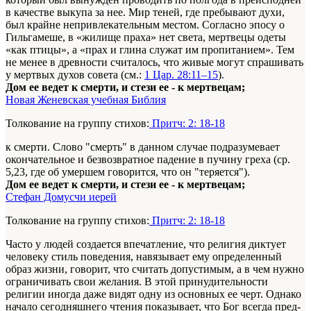
в качестве выкупа за нее. Мир теней, где пребывают духи,
был крайне непривлекательным местом. Согласно эпосу о
Гильгамеше, в «жилище праха» нет света, мертвецы одеты
«как птицы», а «прах и глина служат им пропитанием». Тем
не менее в древности считалось, что живые могут спрашивать
у мертвых духов совета (см.:
1 Цар. 28:11–15
).
Дом ее ведет к смерти, и стези ее - к мертвецам;
Новая Женевская учебная Библия
Толкование на группу стихов:
Притч: 2: 18-18
к смерти. Слово "смерть" в данном случае подразумевает
окончательное и безвозвратное падение в пучину греха (ср.
5,23, где об умершем говорится, что он "теряется").
Дом ее ведет к смерти, и стези ее - к мертвецам;
Стефан Домусчи иерей
Толкование на группу стихов:
Притч: 2: 18-18
Часто у людей создается впечатление, что ре­лигия диктует
человеку стиль поведения, на­вязывает ему определенный
образ жизни, го­ворит, что считать допустимым, а в чем нужно
ограничивать свои желания. В этой принуди­тельности
религии иногда даже видят одну из основных ее черт. Однако
начало сегодня­шнего чтения показывает, что Бог всегда пред­