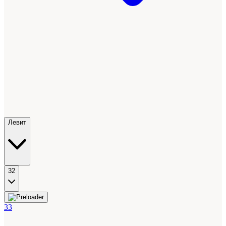
Левит
32
33