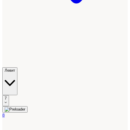
Левит
7
8