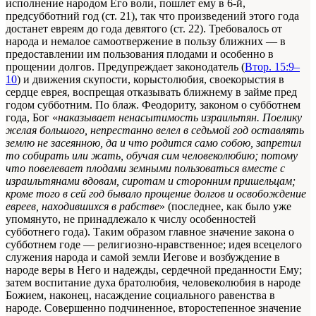
исполнение народом Его воли, пошлет ему в 6-й,
предсубботний год (ст. 21), так что произведений этого года
достанет евреям до года девятого (ст. 22). Требовалось от
народа и немалое самоотвержение в пользу ближних — в
предоставлении им пользования плодами и особенно в
прощении долгов. Предупреждает законодатель (
Втор. 15:9–
10
) и движения скупости, корыстолюбия, своекорыстия в
сердце еврея, воспрещая отказывать ближнему в займе пред
годом субботним. По блаж. Феодориту, законом о субботнем
года, Бог «
наказывает ненасытимость израильтян. Поелику
желая большого, непрестанно велел в седьмой год оставлять
землю не засеянною, да и что родится само собою, запретил
то собирать или жать, обучая сим человеколюбию; потому
что повелевает плодами земными пользоваться вместе с
израильтянами вдовам, сиротам и сторонним пришельцам;
кроме того в сей год бывало прощение долгов и освобождение
евреев, находившихся в рабстве
» (последнее, как было уже
упомянуто, не принадлежало к числу особенностей
субботнего года). Таким образом главное значение закона о
субботнем годе — религиозно-нравственное; идея всецелого
служения народа и самой земли Иегове и возбуждение в
народе веры в Него и надежды, сердечной преданности Ему;
затем воспитание духа братолюбия, человеколюбия в народе
Божием, наконец, насаждение социального равенства в
народе. Совершенно подчиненное, второстепенное значение