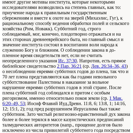
имеют другие мотивы института, которые некоторыми
исследователями возводились на степень главных, как то:
приучение народа к правильным государственным
сбережениям и вместе к охоте на зверей (Михаэлис, Гуг), к
рациональному способу ведения обработки полей и сельского
хозяйства (Рим, Новакк). Субботний год, строго
соблюдаемый, мог, конечно, плодотворно отражаться и на
этих сторонах древнееврейского быта, но главный смысл и
значение института состоял в воспитании воли народа к
служению Богу и ближним. О соблюдении закона в до-
пленное время свидетельств нет, если не считать
неопределенного указания
Ис. 37:30
. Напротив, есть прямое
библейское свидетельство
2 Пар. 36:21
(ср.
Лев. 26:34–36, 43
)
о несоблюдении евреями субботних годов до плена, так что и
70 лет плена представляются как бы годами невольного
субботствование Палестины в наказание за вольное
нарушение евреями субботних годов в этой стране. После
плена субботний год соблюдался и притом с особым
ригоризмом, именно относительно покоя земли (ср.
1 Мак.
6:20–49, 53
; Иосиф Флавий Иуд.Древн. 11:8, 6; 13:8, 1; 14:16,
12; 15:1, 2); год пред разрушением Иерусалима был также
субботним. Зато чистый религиозно-нравственный дух закона
более и более терялся в массе казуистических предписаний
талмудических авторитетов (напр., прощение долгов было
исключено из числа привилегий субботнего года посредством