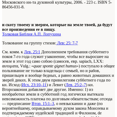
Московского ин-та духовной культуры, 2006. - 223 с. ISBN 5-
86456-031-8.
и скоту твоему и зверям, которые на земле твоей, да будут
все произведения ее в пищу.
Толковая Библия А.П. Лопухина
Толкование на группу стихов:
Лев: 25: 7-7
См. комм. к
Лев. 25:1
Дополнением требования субботнего
покоя 7-го года служит узаконение, чтобы все выросшее на
земле в этот год само собою (самосев, евр. sapiach, LXX:
αυτοματα, Vulg.: «
quae sponte gignet humus
») поступало в общее
пользование не только владельца с семьей, но и рабов,
пришельцев и вообще бедных, а равно животных домашних и
зверей диких. К этим двум привилегиям субботнего года по
кн. Исход (
Исх. 23:10–11
) и Левит (
Лев. 25:2–7
) кн.
Второзакония добавляет две другие. Именно: 1) из
необработки земли в субботний год логически вытекала
невозможность платежа по долговым обязательствам; отсюда
— предписание
Втор. 15:1–3
, о невзыскании и даже (по
вероятнейшему, оправдываемому духом закона Моисеева и
подтверждаемому иудейской традицией и Филоном, de