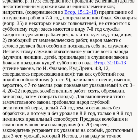
septenario, р. 1173) совершенное прощение (schemittah) долгов
несостоятельным должникам из единоплеменников;
напротив, (содержащееся во
Втор. 15:12–18
) предписание об
отпущении рабов в 7-й год, вопреки мнению блаж. Феодорита
(вопр. 35) и некоторых новых толкователей, не относится к
субботнему году: здесь имеется в виду 7-й год службы
каждого отдельною раба-еврея, как и толкует иуд. традиция;
2) свободный от земледельческих работ, народ вместе с
землею должен был особенно посвящать себя на служение
Иегове: этому служило обязательное участие всего народа
(мужчин, женщин, детей, пришельцев) в слушании закона
Божья в праздник кущей субботнего года.
Втор. 31:10–13
(чтение закона, по И. Флавию, Иуд.Древн. 4:8, 12,
совершалось первосвященником); так как субботний год,
подобно юбилейному (ср. ст. 9), начинался с осени, именно,
вероятно, с 7-го месяца (как показывает указываемый в ст. 3–
4, 20–22 порядок хозяйственных работ: сеять, обрезывать
виноград, затем собирать плоды). Для выполнения этого
замечательного закона требовался народ глубокой
религиозной веры, целый 7-й год земля оставалась без
обработки, а потому и без урожая в 8-й год, только в 9-й год
начинался правильный севооборот. Предвидя колебания и
сомнения маловерия и малодушия (ст. 20) евреев,
законодатель устраняет их указания на особый, достаточный
для 3 лет, урожай, который Иегова, в награду за точное