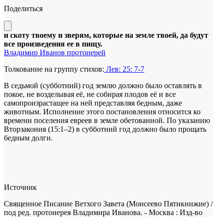
Поделиться
и скоту твоему и зверям, которые на земле твоей, да будут
все произведения ее в пищу.
Владимир Иванов протоиерей
Толкование на группу стихов:
Лев: 25: 7-7
В седьмой (субботний) год землю должно было оставлять в
покое, не возделывая её, не собирая плодов её и все
самопроизрастащее на ней представляя бедным, даже
животным. Исполнение этого постановления относится ко
времени поселения евреев в земле обетованной. По указанию
Вторзакония (15:1–2) в субботний год должно было прощать
бедным долги.
Источник
Священное Писание Ветхого Завета (Моисеево Пятикнижие) /
под ред. протоиерея Владимира Иванова. - Москва : Изд-во