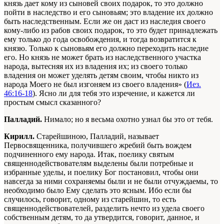
князь дает кому из сыновей своих подарок, то это должно
пойти в наследство и его сыновьям; это владение их должно
быть наследственным. Если же он даст из наследия своего
кому-либо из рабов своих подарок, то это будет принадлежать
ему только до года освобождения, и тогда возвратится к
князю. Только к сыновьям его должно переходить наследие
его. Но князь не может брать из наследственного участка
народа, вытесняя их из владения их; из своего только
владения он может уделять детям своим, чтобы никто из
народа Моего не был изгоняем из своего владения» (
Иез.
46:16-18
). Ясно ли для тебя это изречение, и кажется ли
простым смысл сказанного?
Палладий.
Нимало; но я весьма охотно узнал бы это от тебя.
Кирилл.
Старейшиною, Палладий, называет
Первосвященника, получившего жребий быть вождем
подчиненного ему народа. Итак, поелику святым
священнодействователям выделены были потребные и
избранные уделы, и поелику Бог постановил, чтобы они
навсегда за ними сохраняемы были и не были отчуждаемы, то
необходимо было Ему сделать это ясным. Ибо если бы
случилось, говорит, одному из старейшин, то есть
священнодействователей, разделить нечто из удела своего
собственным детям, то да утвердится, говорит, данное, и