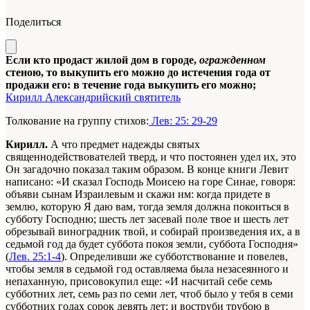
Поделиться
Если кто продаст жилой дом в городе,
огражденном
стеною, то выкупить его можно до истечения года от
продажи его: в течение года выкупить его можно;
Кирилл Александрийский святитель
Толкование на группу стихов:
Лев: 25: 29-29
Кирилл.
А что предмет надежды святых
священнодействователей тверд, и что постоянен удел их, это
Он загадочно показал таким образом. В конце книги Левит
написано: «И сказал Господь Моисею на горе Синае, говоря:
объяви сынам Израилевым и скажи им: когда придете в
землю, которую Я даю вам, тогда земля должна покоиться в
субботу Господню; шесть лет засевай поле твое и шесть лет
обрезывай виноградник твой, и собирай произведения их, а в
седьмой год да будет суббота покоя земли, суббота Господня»
(
Лев. 25:1-4
). Определивши же субботствование и повелев,
чтобы земля в седьмой год оставляема была незасеянного и
непаханную, присовокупил еще: «И насчитай себе семь
субботних лет, семь раз по семи лет, чтоб было у тебя в семи
субботних годах сорок девять лет; и воструби трубою в