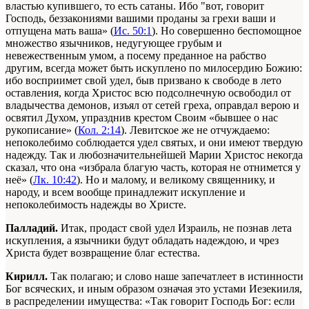
властью купившего, то есть сатаны. Ибо "вот, говорит
Господь, беззакониями вашими проданы за грехи ваши и
отпущена мать ваша» (
Ис. 50:1
). Но совершенно беспомощное
множество язычников, недугующее грубым и
невежественным умом, а посему преданное на рабство
другим, всегда может быть искуплено по милосердию Божию:
ибо восприимет свой удел, быв призвано к свободе в лето
оставления, когда Христос всю подсолнечную освободил от
владычества демонов, изъял от сетей греха, оправдал верою и
освятил Духом, упразднив крестом Своим «бывшее о нас
рукописание» (
Кол. 2:14
). Левитское же не отчуждаемо:
непоколебимо соблюдается удел святых, и они имеют твердую
надежду. Так и любозначительнейшей Марии Христос некогда
сказал, что она «избрала благую часть, которая не отнимется у
неё» (
Лк. 10:42
). Но и малому, и великому священнику, и
народу, и всем вообще принадлежит искупление и
непоколебимость надежды во Христе.
Палладий.
Итак, продаст свой удел Израиль, не познав лета
искупления, а язычники будут обладать надеждою, и чрез
Христа будет возвращение благ естества.
Кирилл.
Так полагаю; и слово наше запечатлеет в истинности
Бог всяческих, и иным образом означая это устами Иезекииля,
в распределении имущества: «Так говорит Господь Бог: если