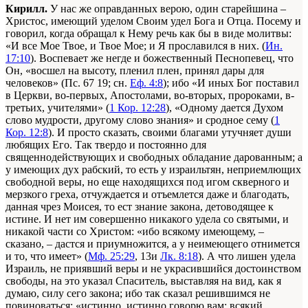
Кирилл.
У нас же оправданных верою, один старейшина –
Христос, имеющий уделом Своим удел Бога и Отца. Посему и
говорил, когда обращал к Нему речь как бы в виде молитвы:
«И все Мое Твое, и Твое Мое; и Я прославился в них. (
Ин.
17:10
). Воспевает же негде и божественный Песнопевец, что
Он, «восшел на высоту, пленил плен, принял дары для
человеков» (Пс. 67 19; сн.
Еф. 4:8
); ибо «И иных Бог поставил
в Церкви, во-первых, Апостолами, во-вторых, пророками, в-
третьих, учителями» (
1 Кор. 12:28
), «Одному дается Духом
слово мудрости, другому слово знания» и сродное сему (
1
Кор. 12:8
). И просто сказать, своими благами утучняет души
любящих Его. Так твердо и постоянно для
священнодействующих и свободных обладание дарованным; а
у имеющих дух рабский, то есть у израильтян, неприемлющих
свободной веры, но еще находящихся под игом скверного и
мерзкого греха, отчуждается и отъемлется даже и благодать,
данная чрез Моисея, то ест знание закона, детоводящее к
истине. И нет им совершенно никакого удела со святыми, и
никакой части со Христом: «ибо всякому имеющему, –
сказано, – дастся и приумножится, а у неимеющего отнимется
и то, что имеет» (
Мф. 25:29
, 13и
Лк. 8:18
). А что лишен удела
Израиль, не приявший веры и не украсившийся достоинством
свободы, на это указал Спаситель, выставляя на вид, как я
думаю, силу сего закона; ибо так сказал решившимся не
повиноваться: «истинно, истинно говорю вам: всякий,