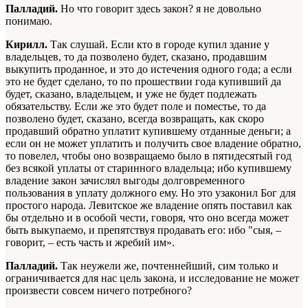
Палладий.
Но что говорит здесь закон? я не довольно
понимаю.
Кирилл.
Так слушай. Если кто в городе купил здание у
владельцев, то да позволено будет, сказано, продавшим
выкупить проданное, и это до истечения одного года; а если
это не будет сделано, то по прошествии года купивший да
будет, сказано, владельцем, и уже не будет подлежать
обязательству. Если же это будет поле и поместье, то да
позволено будет, сказано, всегда возвращать, как скоро
продавший обратно уплатит купившему отданные деньги; а
если он не может уплатить и получить свое владение обратно,
то повелел, чтобы оно возвращаемо было в пятидесятый год
без всякой уплаты от старинного владельца; ибо купившему
владение закон зачислял выгоды долговременного
пользования в уплату должного ему. Но это узаконил Бог для
простого народа. Левитское же владение опять поставил как
бы отдельно и в особой чести, говоря, что оно всегда может
быть выкупаемо, и препятствуя продавать его: ибо "сыя, –
говорит, – есть часть и жребий им».
Палладий.
Так неужели же, почтеннейший, сим только и
ограничивается для нас цель закона, и исследование не может
произвести совсем ничего потребного?