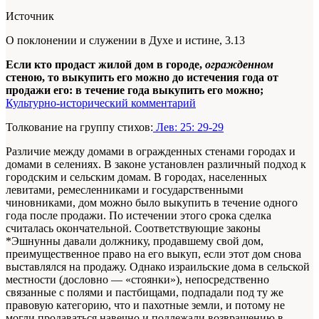
Источник
О поклонении и служении в Духе и истине, 3.13
Если кто продаст жилой дом в городе,
огражденном
стеною, то выкупить его можно до истечения года от
продажи его: в течение года выкупить его можно;
Культурно-исторический комментарий
Толкование на группу стихов:
Лев: 25: 29-29
Различие между домами в огражденных стенами городах и
домами в селениях. В законе установлен различный подход к
городским и сельским домам. В городах, населенных
левитами, ремесленниками и государственными
чиновниками, дом можно было выкупить в течение одного
года после продажи. По истечении этого срока сделка
считалась окончательной. Соответствующие законы
*Эшнунны давали должнику, продавшему свой дом,
преимущественное право на его выкуп, если этот дом снова
выставлялся на продажу. Однако израильские дома в сельской
местности (дословно — «стоянки»), непосредственно
связанные с полями и пастбищами, подпадали под ту же
правовую категорию, что и пахотные земли, и потому не
могли продаваться навечно и подлежали возвращению в