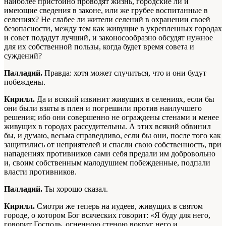
наиболее пристойно проводят жизнь, городские ли и
имеющие сведения в законе, или же грубее воспитанные в
селениях? Не слабее ли жители селений в охранении своей
безопасности, между тем как живущие в укрепленных городах
и совет подадут лучший, и законосообразно обсудят нужное
для их собственной пользы, когда будет время совета и
суждений?
Палладий.
Правда: хотя может случиться, что и они будут
побеждены.
Кирилл.
Да и всякий извинит живущих в селениях, если бы
они были взяты в плен и погрешили против наилучшего
решения; ибо они совершенно не ограждены стенами и менее
живущих в городах рассудительны. А этих всякий обвинил
бы, и думаю, весьма справедливо, если бы они, после того как
защитились от неприятелей и спасли свою собственность, при
нападениях противников сами себя предали им добровольно
и, своим собственным малодушием побежденные, подпали
власти противников.
Палладий.
Ты хорошо сказал.
Кирилл.
Смотри же теперь на иудеев, живущих в святом
городе, о котором Бог всяческих говорит: «Я буду для него,
говорит Господь, огненною стеною вокруг него и