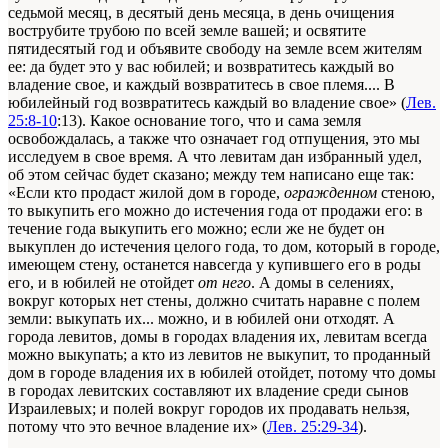
седьмой месяц, в десятый
день
месяца, в день очищения
вострубите трубою по всей земле вашей; и освятите
пятидесятый год и объявите свободу на земле всем жителям
ее: да будет это у вас юбилей; и возвратитесь каждый во
владение свое, и каждый возвратитесь в свое племя.... В
юбилейный год возвратитесь каждый во владение свое» (
Лев.
25:8-10
:13). Какое основание того, что и сама земля
освобождалась, а также что означает год отпущения, это мы
исследуем в свое время. А что левитам дан избранный удел,
об этом сейчас будет сказано; между тем написано еще так:
«Если кто продаст жилой дом в городе,
огражденном
стеною,
то выкупить его можно до истечения года от продажи его: в
течение года выкупить его можно; если же не будет он
выкуплен до истечения целого года, то дом, который в городе,
имеющем стену, останется навсегда у купившего его в роды
его, и в юбилей не отойдет
от него
. А домы в селениях,
вокруг которых нет стены, должно считать наравне с полем
земли: выкупать их... можно, и в юбилей они отходят. А
города левитов, домы в городах владения их, левитам всегда
можно выкупать; а кто из левитов не выкупит, то проданный
дом в городе владения их в юбилей отойдет, потому что домы
в городах левитских составляют их владение среди сынов
Израилевых; и полей вокруг городов их продавать нельзя,
потому что это вечное владение их» (
Лев. 25:29-34
).