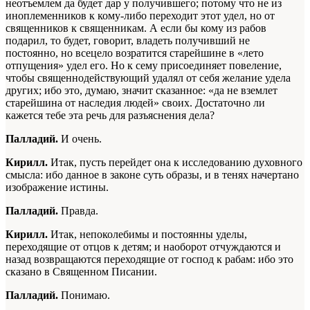
неотъемлем да будет дар у получившего; потому что не из
иноплеменников к кому-либо переходит этот удел, но от
священников к священникам. А если бы кому из рабов
подарил, то будет, говорит, владеть получивший не
постоянно, но всецело возратится старейшине в «лето
отпущения» удел его. Но к сему присоединяет повеление,
чтобы священнодействующий удалял от себя желание удела
других; ибо это, думаю, значит сказанное: «да не вземлет
старейшина от наследия людей» своих. Достаточно ли
кажется тебе эта речь для разъяснения дела?
Палладий.
И очень.
Кирилл.
Итак, пусть перейдет она к исследованию духовного
смысла: ибо данное в законе суть образы, и в тенях начертано
изображение истины.
Палладий.
Правда.
Кирилл.
Итак, непоколебимы и постоянны уделы,
переходящие от отцов к детям; и наоборот отчуждаются и
назад возвращаются переходящие от господ к рабам: ибо это
сказано в Священном Писании.
Палладий.
Понимаю.