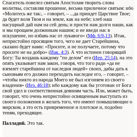
Спаситель повелел святым Апостолам творить слова
молитвы, составляя прошение, весьма приличное святым: ибо
«Молитесь же так:, – говорит, – ...да приидет Царствие Твое;
да будет воля Твоя и на земле, как на небе; хлеб наш
насущный дай нам на сей день; и прости нам долги наши, как
и мы прощаем должникам нашим; и не введи нас в
искушение, но избавь нас от лукавого» (
Мф. 6:9-13
). Итак,
непристойно просящим того, чего не дает Старейшина,
сказано будет нами: «Просите, и не получаете, потому что
просите не на добро» (
Иак. 4:3
). А что истинен говорящий
Богу: Ты воздашь каждому "по делом" его (
Иер. 25:14
), на это
опять указывает нам закон, говоря, что того ради «да не
вземлет старейшина от наследия людей» своих, дабы дать к
сыновьям его должно переходить наследие его, – говорит, –
«чтобы никто из народа Моего не был изгоняем из своего
владения» (
Иез. 46:18
); ибо каждому как бы уготован от Бога
свой удел и соответственная деяниям часть. Или, может быть,
говорит, что очень непристойно освященным выступать из
своего положения и желать того, что имеют помышляющие о
мирском, а это есть привременное и плотское и, подобно
теням, преходящее.
Палладий.
Это так.