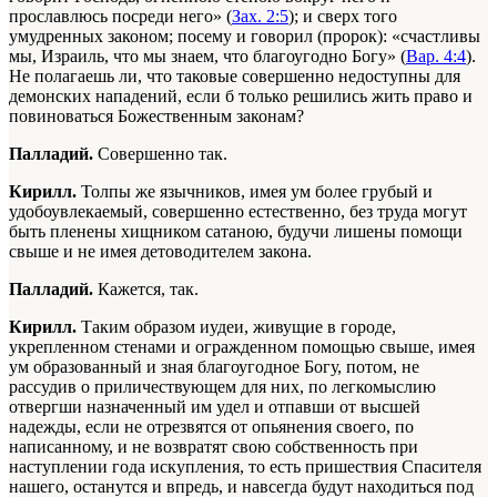
прославлюсь посреди него» (
Зах. 2:5
); и сверх того
умудренных законом; посему и говорил (пророк): «счастливы
мы, Израиль, что мы знаем, что благоугодно Богу» (
Вар. 4:4
).
Не полагаешь ли, что таковые совершенно недоступны для
демонских нападений, если б только решились жить право и
повиноваться Божественным законам?
Палладий.
Совершенно так.
Кирилл.
Толпы же язычников, имея ум более грубый и
удобоувлекаемый, совершенно естественно, без труда могут
быть пленены хищником сатаною, будучи лишены помощи
свыше и не имея детоводителем закона.
Палладий.
Кажется, так.
Кирилл.
Таким образом иудеи, живущие в городе,
укрепленном стенами и огражденном помощью свыше, имея
ум образованный и зная благоугодное Богу, потом, не
рассудив о приличествующем для них, по легкомыслию
отвергши назначенный им удел и отпавши от высшей
надежды, если не отрезвятся от опьянения своего, по
написанному, и не возвратят свою собственность при
наступлении года искупления, то есть пришествия Спасителя
нашего, останутся и впредь, и навсегда будут находиться под