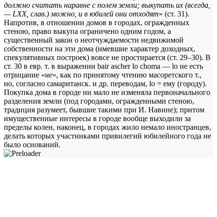
должно считать наравне с полем земли; выкупать их (всегда,
— LXX, слав.) можно, и в юбилей они отходят
» (ст. 31).
Напротив, в отношении домов в городах, огражденных
стеною, право выкупа ограничено одним годом, а
существенный закон о неотчуждаемости недвижимой
собственности на эти дома (имевшие характер доходных,
спекулятивных построек) вовсе не простирается (ст. 29–30). В
ст. 30 в евр. т. в выражении bair ascher lo choma — lo не есть
отрицание «
не
», как по принятому чтению масоретского т.,
но, согласно самаританск. и др. переводам, lo = ему (городу).
Покупка дома в городе ни мало не изменяла первоначального
разделения земли (под городами, огражденными стеною,
традиция разумеет, бывшие такими при И. Навине); притом
имущественные интересы в городе вообще выходили за
пределы колен, наконец, в городах жило немало иностранцев,
делать которых участниками привилегий юбилейного года не
было оснований.