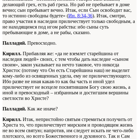
делающий грех, есть раб греха. Но раб не пребывает в доме
вечно; сын пребывает вечно. Итак, если Сын освободит вас,
то истинно свободны будете» (
Ин. 8:34-36
). Итак, смотри,
право участия в наследии приличествует только свободным, а
не находящимся под игом рабства: ибо сыны суть
пребывающие в доме, а не рабы, сказано.
Палладий.
Превосходно.
Кирилл.
Прибавляя же: «да не вземлет старейшина от
наследия людей» своих, с тем чтобы дать наследие «сыном
своим», закон указывает на нечто таковое, что никогда
Христос (потому что Он есть Старейшина наш) не выделит
кому-либо из освященных удела, ему не приличествующего.
Ибо разве не иная какая-то как бы часть и иной удел
приличествует не всецеле посвятившим Богу свою жизнь, а
иной и превосходный – избранным и достигшим вершины
светлости во Христе?
Палладий.
Как же иначе?
Кирилл.
Итак, непристойно святым стремиться получить от
Христа то, что приличествует мирским и проводящим жизнь
не во всем святую; напротив, им следует искать не чего-либо
плотского, но всего Божественного и духовного. Так и Сам