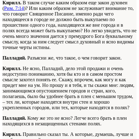
Кирилл.
В таком случае каким образом еще закон духовен
(
Рим. 7:14
)? Или каким образом не заслуживает внимание то,
что говорит Священное Писание, именно ради чего
находящееся в городе не должно быть выкупаемо по
прошествии одного года, находящееся же вне города и в
полях всегда может быть выкупаемо? Но легко увидеть, что не
очень много значения дается у премудрого Бога буквальному
смыслу, когда за ним следует смысл духовный и ясно видимы
точные черты истины.
Палладий.
Разъясни же, что такое, о чем говорит закон.
Кирилл.
Не ясно, Палладий, дело этой продажи и очень
недоступно пониманию, хотя бы кто и в самом простом
смысле захотел понять ее. Скажу, впрочем, как могу и как
придет мне на ум. Но прошу и я тебя, и ты скажи мне: людям,
занимающимся опустошением городов и стран, кого,
полагаешь, было бы удобнее брать в плен с меньшим трудом,
– тех ли, которые находятся внутри стен и хорошо
укрепленных городов, или тех, которые находятся в полях?
Палладий.
Кому же это не ясно? Легче всего брать в плен
находящихся в незащищенных стенами полях.
Кирилл.
Правильно сказал ты. А которые, думаешь, лучше и