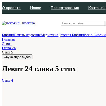
О проекте
Новое
Пожертвования
Контакты
Библия
Начать изучение
Медиатека
Детская Библия
Все о Библии
Главная
Левит
Глава 24
Стих 5
Обучающее видео
Левит 24 глава 5 стих
Стих 4