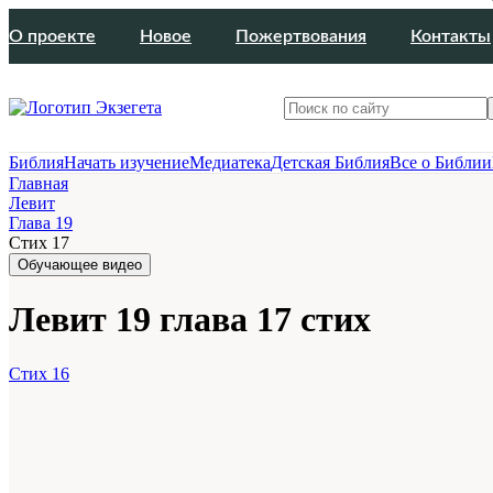
О проекте
Новое
Пожертвования
Контакты
Библия
Начать изучение
Медиатека
Детская Библия
Все о Библии
Главная
Левит
Глава 19
Стих 17
Обучающее видео
Левит 19 глава 17 стих
Стих 16