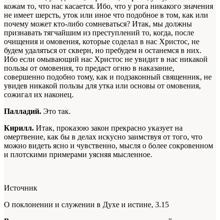
кожам то, что нас касается. Ибо, что у рога никакого значения
не имеет шерсть, уток или иное что подобное в том, как или
почему может кто-либо сомневаться? Итак, мы должны
признавать тягчайшим из преступлений то, когда, после
очищения и омовения, которые соделал в нас Христос, не
будем удаляться от скверн, но пребудем и останемся в них.
Ибо если омывающий нас Христос не увидит в нас никакой
пользы от омовения, то предаст огню в наказание,
совершенно подобно тому, как и подзаконный священник, не
увидев никакой пользы для утка или основы от омовения,
сожигал их наконец.
Палладий.
Это так.
Кирилл.
Итак, проказою закон прекрасно указует на
омертвение, как бы в делах искусно заимствуя от того, что
можно видеть ясно и чувственно, мысля о более сокровенном
и плотскими примерами уясняя мысленное.
Источник
О поклонении и служении в Духе и истине, 3.15