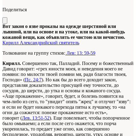
Поделиться
Вот закон о язве проказы на одежде шерстяной или
льняной, или на основе и на утоке, или на какой-нибудь
кожаной вещи, как объявлять ее чистою или нечистою.
Кирилл Александрийский святитель
Толкование на группу стихов:
Лев: 13: 59-59
Кирилл.
Совершенно так, Палладий. Посему и божественный
Давид говорит: «грех юности моея, и неведения моего не
помяни: по милости твоей помяни мя, ради благости твоея,
Господи» (
Пс. 24:7
). Но как бы до всего доходит закон,
представляя доказательство присущей ему точности, до
сосудов, до шерсти, до утка и основы и кожаного сосуда.
«Аще прокажение», говорит, будет, и болезнь появится на
чем-либо из сего, то "увидит" опять "жрец" и отлучит "язву":
и если не будет никакого перехода пятна к лучшему, то «на
огни да сожжется: понеже прокажение исто есть»,
говорит (
Лев. 13:51-52
). Еще повелевает, чтобы попорченное
было омываемо; а если после сего окажется, что порча
укоренилась, то предает уже огню, как совершенно
бесполезное, уподобляя, вероятно, шерсти, утку, основе и