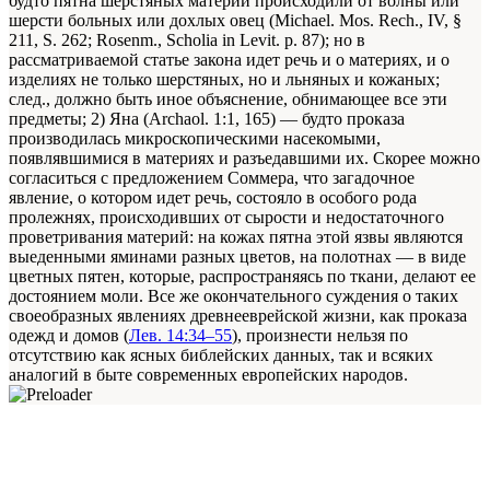
будто пятна шерстяных материй происходили от волны или
шерсти больных или дохлых овец (Michael. Mos. Rech., IV, §
211, S. 262; Rosenm., Scholia in Levit. p. 87); но в
рассматриваемой статье закона идет речь и о материях, и о
изделиях не только шерстяных, но и льняных и кожаных;
след., должно быть иное объяснение, обнимающее все эти
предметы; 2) Яна (Archaol. 1:1, 165) — будто проказа
производилась микроскопическими насекомыми,
появлявшимися в материях и разъедавшими их. Скорее можно
согласиться с предложением Соммера, что загадочное
явление, о котором идет речь, состояло в особого рода
пролежнях, происходивших от сырости и недостаточного
проветривания материй: на кожах пятна этой язвы являются
выеденными яминами разных цветов, на полотнах — в виде
цветных пятен, которые, распространяясь по ткани, делают ее
достоянием моли. Все же окончательного суждения о таких
своеобразных явлениях древнееврейской жизни, как проказа
одежд и домов (
Лев. 14:34–55
), произнести нельзя по
отсутствию как ясных библейских данных, так и всяких
аналогий в быте современных европейских народов.