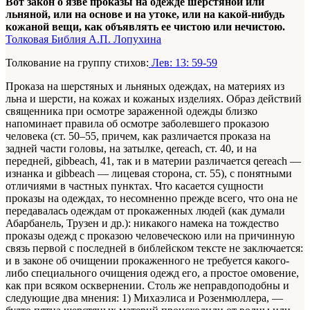
Вот закон о язве проказы на одежде шерстяной или
льняной, или на основе и на утоке, или на какой-нибудь
кожаной вещи, как объявлять ее чистою или нечистою.
Толковая Библия А.П. Лопухина
Толкование на группу стихов:
Лев: 13: 59-59
Проказа на шерстяных и льняных одеждах, на материях из
льна и шерсти, на кожах и кожаных изделиях. Образ действий
священника при осмотре зараженной одежды близко
напоминает правила об осмотре заболевшего проказою
человека (ст. 50–55, причем, как различается проказа на
задней части головы, на затылке, qereach, ст. 40, и на
передней, gibbeach, 41, так и в материи различается qereach —
изнанка и gibbeach — лицевая сторона, ст. 55), с понятными
отличиями в частных пунктах. Что касается сущности
проказы на одеждах, то несомненно прежде всего, что она не
передавалась одеждам от прокаженных людей (как думали
Абарбанель, Трузен и др.): никакого намека на тождество
проказы одежд с проказою человеческою или на причинную
связь первой с последней в библейском тексте не заключается:
и в законе об очищении прокаженного не требуется какого-
либо специального очищения одежд его, а простое омовение,
как при всяком осквернении. Столь же неправдоподобны и
следующие два мнения: 1) Михаэлиса и Розенмюллера, —