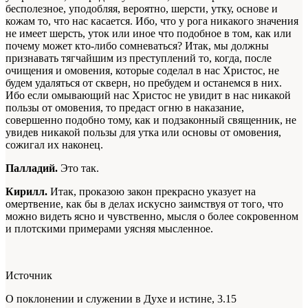
бесполезное, уподобляя, вероятно, шерсти, утку, основе и
кожам то, что нас касается. Ибо, что у рога никакого значения
не имеет шерсть, уток или иное что подобное в том, как или
почему может кто-либо сомневаться? Итак, мы должны
признавать тягчайшим из преступлений то, когда, после
очищения и омовения, которые соделал в нас Христос, не
будем удаляться от скверн, но пребудем и останемся в них.
Ибо если омывающий нас Христос не увидит в нас никакой
пользы от омовения, то предаст огню в наказание,
совершенно подобно тому, как и подзаконный священник, не
увидев никакой пользы для утка или основы от омовения,
сожигал их наконец.
Палладий.
Это так.
Кирилл.
Итак, проказою закон прекрасно указует на
омертвение, как бы в делах искусно заимствуя от того, что
можно видеть ясно и чувственно, мысля о более сокровенном
и плотскими примерами уясняя мысленное.
Источник
О поклонении и служении в Духе и истине, 3.15