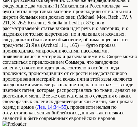
как при всяком осквернении. Столь же неправдоподобны и
следующие два мнения: 1) Михаэлиса и Розенмюллера, —
будто пятна шерстяных материй происходили от волны или
шерсти больных или дохлых овец (Michael. Mos. Rech., IV, §
211, S. 262; Rosenm., Scholia in Levit. p. 87); но в
рассматриваемой статье закона идет речь и о материях, и о
изделиях не только шерстяных, но и льняных и кожаных;
след., должно быть иное объяснение, обнимающее все эти
предметы; 2) Яна (Archaol. 1:1, 165) — будто проказа
производилась микроскопическими насекомыми,
появлявшимися в материях и разъедавшими их. Скорее можно
согласиться с предложением Соммера, что загадочное
явление, о котором идет речь, состояло в особого рода
пролежнях, происходивших от сырости и недостаточного
проветривания материй: на кожах пятна этой язвы являются
выеденными яминами разных цветов, на полотнах — в виде
цветных пятен, которые, распространяясь по ткани, делают ее
достоянием моли. Все же окончательного суждения о таких
своеобразных явлениях древнееврейской жизни, как проказа
одежд и домов (
Лев. 14:34–55
), произнести нельзя по
отсутствию как ясных библейских данных, так и всяких
аналогий в быте современных европейских народов.