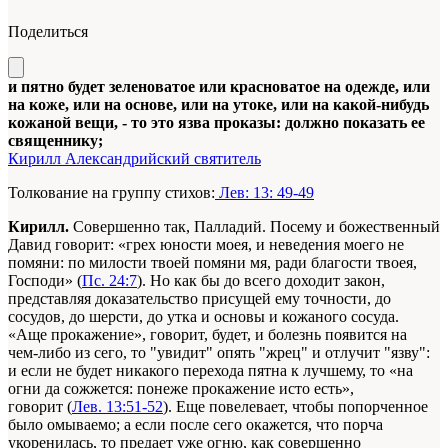
Поделиться
и пятно будет зеленоватое или красноватое на одежде, или
на коже, или на основе, или на утоке, или на какой-нибудь
кожаной вещи, - то это язва проказы: должно показать ее
священнику;
Кирилл Александрийский святитель
Толкование на группу стихов:
Лев: 13: 49-49
Кирилл.
Совершенно так, Палладий. Посему и божественный
Давид говорит: «грех юности моея, и неведения моего не
помяни: по милости твоей помяни мя, ради благости твоея,
Господи» (
Пс. 24:7
). Но как бы до всего доходит закон,
представляя доказательство присущей ему точности, до
сосудов, до шерсти, до утка и основы и кожаного сосуда.
«Аще прокажение», говорит, будет, и болезнь появится на
чем-либо из сего, то "увидит" опять "жрец" и отлучит "язву":
и если не будет никакого перехода пятна к лучшему, то «на
огни да сожжется: понеже прокажение исто есть»,
говорит (
Лев. 13:51-52
). Еще повелевает, чтобы попорченное
было омываемо; а если после сего окажется, что порча
укоренилась, то предает уже огню, как совершенно