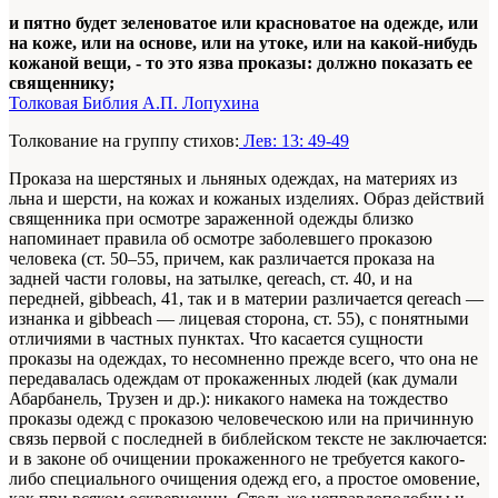
и пятно будет зеленоватое или красноватое на одежде, или
на коже, или на основе, или на утоке, или на какой-нибудь
кожаной вещи, - то это язва проказы: должно показать ее
священнику;
Толковая Библия А.П. Лопухина
Толкование на группу стихов:
Лев: 13: 49-49
Проказа на шерстяных и льняных одеждах, на материях из
льна и шерсти, на кожах и кожаных изделиях. Образ действий
священника при осмотре зараженной одежды близко
напоминает правила об осмотре заболевшего проказою
человека (ст. 50–55, причем, как различается проказа на
задней части головы, на затылке, qereach, ст. 40, и на
передней, gibbeach, 41, так и в материи различается qereach —
изнанка и gibbeach — лицевая сторона, ст. 55), с понятными
отличиями в частных пунктах. Что касается сущности
проказы на одеждах, то несомненно прежде всего, что она не
передавалась одеждам от прокаженных людей (как думали
Абарбанель, Трузен и др.): никакого намека на тождество
проказы одежд с проказою человеческою или на причинную
связь первой с последней в библейском тексте не заключается:
и в законе об очищении прокаженного не требуется какого-
либо специального очищения одежд его, а простое омовение,