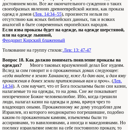
достоянием моли. Все же окончательного суждения о таких
своеобразных явлениях древнееврейской жизни, как проказа
одежд и домов (
Лев. 14:34–55
), произнести нельзя по
отсутствию как ясных библейских данных, так и всяких
аналогий в быте современных европейских народов.
Если язва проказы будет на одежде, на одежде шерстяной,
или на одежде льняной,
Феодорит Кирский блаженный
Толкование на группу стихов:
Лев: 13: 47-47
Вопрос 18. Как должно понимать появление проказы на
одеждах?
Много таковых вразумлений делал Бог иудеям.
Вслед за сим говорит и о прокаженных домах следующее:
«егда внидете в землю Ханаанску, юже Аз даю вам, и дам язву
прокажения в домех земли притяжанныя вам и проч».
(
Лев.
14:34
). А сим научает, что от Бога посылаемы были сии казни,
налагаемые то на одежды, то на дома. Сие же показывает
неизреченное Божие человеколюбие. Ибо, когда грешили
люди, налагал казни на одежды и дома, врачуя чрез то
владеющих оными. Прокаженному же дому уподоблял дом
Израилев, из которого неоднократно погрешившие, подобно
каким-то прокаженным камням, изъемлемы были то
ассириянами, то вавилонянами, а иногда и македонянами. Но
поелику израильтяне имели на себе постоянную проказу, то