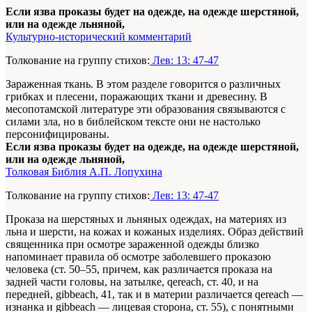
Если язва проказы будет на одежде, на одежде шерстяной,
или на одежде льняной,
Культурно-исторический комментарий
Толкование на группу стихов:
Лев: 13: 47-47
Зараженная ткань. В этом разделе говорится о различных
грибках и плесени, поражающих ткани и древесину. В
месопотамской литературе эти образования связываются с
силами зла, но в библейском тексте они не настолько
персонифицированы.
Если язва проказы будет на одежде, на одежде шерстяной,
или на одежде льняной,
Толковая Библия А.П. Лопухина
Толкование на группу стихов:
Лев: 13: 47-47
Проказа на шерстяных и льняных одеждах, на материях из
льна и шерсти, на кожах и кожаных изделиях. Образ действий
священника при осмотре зараженной одежды близко
напоминает правила об осмотре заболевшего проказою
человека (ст. 50–55, причем, как различается проказа на
задней части головы, на затылке, qereach, ст. 40, и на
передней, gibbeach, 41, так и в материи различается qereach —
изнанка и gibbeach — лицевая сторона, ст. 55), с понятными