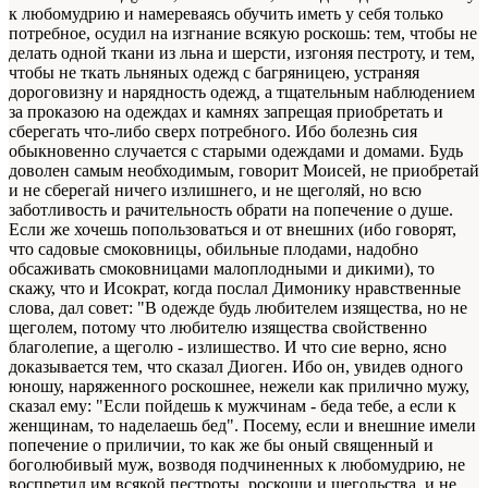
к любомудрию и намереваясь обучить иметь у себя только
потребное, осудил на изгнание всякую роскошь: тем, чтобы не
делать одной ткани из льна и шерсти, изгоняя пестроту, и тем,
чтобы не ткать льняных одежд с багряницею, устраняя
дороговизну и нарядность одежд, а тщательным наблюдением
за проказою на одеждах и камнях запрещая приобретать и
сберегать что-либо сверх потребного. Ибо болезнь сия
обыкновенно случается с старыми одеждами и домами. Будь
доволен самым необходимым, говорит Моисей, не приобретай
и не сберегай ничего излишнего, и не щеголяй, но всю
заботливость и рачительность обрати на попечение о душе.
Если же хочешь попользоваться и от внешних (ибо говорят,
что садовые смоковницы, обильные плодами, надобно
обсаживать смоковницами малоплодными и дикими), то
скажу, что и Исократ, когда послал Димонику нравственные
слова, дал совет: "В одежде будь любителем изящества, но не
щеголем, потому что любителю изящества свойственно
благолепие, а щеголю - излишество. И что сие верно, ясно
доказывается тем, что сказал Диоген. Ибо он, увидев одного
юношу, наряженного роскошнее, нежели как прилично мужу,
сказал ему: "Если пойдешь к мужчинам - беда тебе, а если к
женщинам, то наделаешь бед". Посему, если и внешние имели
попечение о приличии, то как же бы оный священный и
боголюбивый муж, возводя подчиненных к любомудрию, не
воспретил им всякой пестроты, роскоши и щегольства, и не