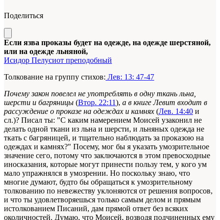
Поделиться
Если язва проказы будет на одежде, на одежде шерстяной,
или на одежде льняной,
Исидор Пелусиот преподобный
Толкование на группу стихов:
Лев: 13: 47-47
Почему закон повелел не употреблять в одну ткань льна,
шерсти и багряницы
(
Втор. 22:11
),
а в книге Левит входит в
рассуждение о проказе на одеждах и камнях
(
Лев. 14:40
и
сл.)? Писал ты: "С каким намерением Моисей узаконил не
делать одной ткани из льна и шерсти, и льняных одежда не
ткать с багряницей, и тщательно наблюдать за проказою на
одеждах и камнях?" Посему, мог бы я указать умозрительное
значение сего, потому что заключаются в этом превосходные
иносказания, которые могут принести пользу тем, у кого ум
мало упражнялся в умозрении. Но поскольку знаю, что
многие думают, будто бы обращаться к умозрительному
толкованию по невежеству уклоняются от решения вопросов,
и что ты удовлетворяешься только самым делом и прямым
истолкованием Писаний, дам прямой ответ без всяких
околичностей. Думаю, что Моисей, возводя подчиненных ему