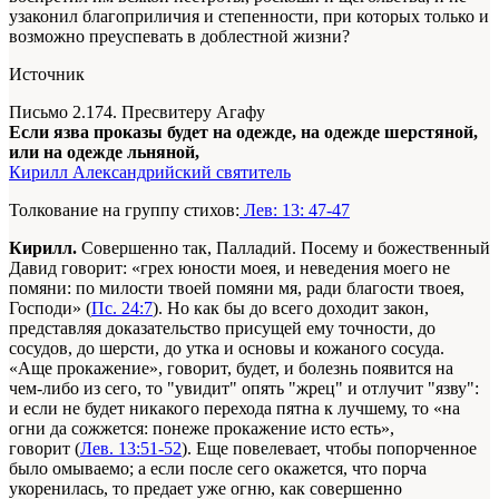
узаконил благоприличия и степенности, при которых только и
возможно преуспевать в доблестной жизни?
Источник
Письмо 2.174. Пресвитеру Агафу
Если язва проказы будет на одежде, на одежде шерстяной,
или на одежде льняной,
Кирилл Александрийский святитель
Толкование на группу стихов:
Лев: 13: 47-47
Кирилл.
Совершенно так, Палладий. Посему и божественный
Давид говорит: «грех юности моея, и неведения моего не
помяни: по милости твоей помяни мя, ради благости твоея,
Господи» (
Пс. 24:7
). Но как бы до всего доходит закон,
представляя доказательство присущей ему точности, до
сосудов, до шерсти, до утка и основы и кожаного сосуда.
«Аще прокажение», говорит, будет, и болезнь появится на
чем-либо из сего, то "увидит" опять "жрец" и отлучит "язву":
и если не будет никакого перехода пятна к лучшему, то «на
огни да сожжется: понеже прокажение исто есть»,
говорит (
Лев. 13:51-52
). Еще повелевает, чтобы попорченное
было омываемо; а если после сего окажется, что порча
укоренилась, то предает уже огню, как совершенно