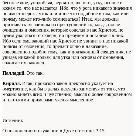
бесполезное, уподобляя, вероятно, шерсти, утку, основе и
кожам то, что нас касается. Ибо, что у рога никакого значения
не имеет шерсть, уток или иное что подобное в том, как или
почему может кто-либо сомневаться? Итак, мы должны
признавать тягчайшим из преступлений то, когда, после
очищения и омовения, которые соделал в нас Христос, не
будем удаляться от скверн, но пребудем и останемся в них.
Ибо если омывающий нас Христос не увидит в нас никакой
пользы от омовения, то предаст огню в наказание,
совершенно подобно тому, как и подзаконный священник, не
увидев никакой пользы для утка или основы от омовения,
сожигал их наконец.
Палладий.
Это так.
Кирилл.
Итак, проказою закон прекрасно указует на
омертвение, как бы в делах искусно заимствуя от того, что
можно видеть ясно и чувственно, мысля о более сокровенном
и плотскими примерами уясняя мысленное.
Источник
О поклонении и служении в Духе и истине, 3.15