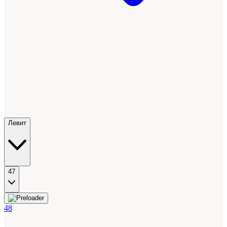
Левит
47
48