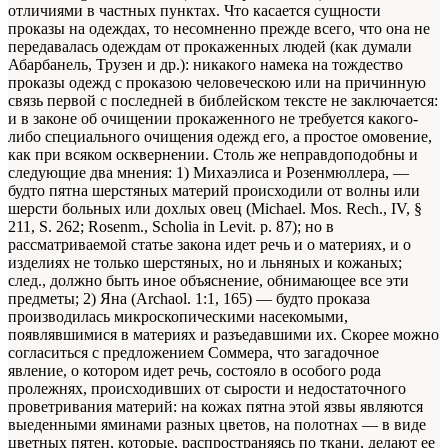
отличиями в частных пунктах. Что касается сущности
проказы на одеждах, то несомненно прежде всего, что она не
передавалась одеждам от прокаженных людей (как думали
Абарбанель, Трузен и др.): никакого намека на тождество
проказы одежд с проказою человеческою или на причинную
связь первой с последней в библейском тексте не заключается:
и в законе об очищении прокаженного не требуется какого-
либо специального очищения одежд его, а простое омовение,
как при всяком осквернении. Столь же неправдоподобны и
следующие два мнения: 1) Михаэлиса и Розенмюллера, —
будто пятна шерстяных материй происходили от волны или
шерсти больных или дохлых овец (Michael. Mos. Rech., IV, §
211, S. 262; Rosenm., Scholia in Levit. p. 87); но в
рассматриваемой статье закона идет речь и о материях, и о
изделиях не только шерстяных, но и льняных и кожаных;
след., должно быть иное объяснение, обнимающее все эти
предметы; 2) Яна (Archaol. 1:1, 165) — будто проказа
производилась микроскопическими насекомыми,
появлявшимися в материях и разъедавшими их. Скорее можно
согласиться с предложением Соммера, что загадочное
явление, о котором идет речь, состояло в особого рода
пролежнях, происходивших от сырости и недостаточного
проветривания материй: на кожах пятна этой язвы являются
выеденными яминами разных цветов, на полотнах — в виде
цветных пятен, которые, распространяясь по ткани, делают ее