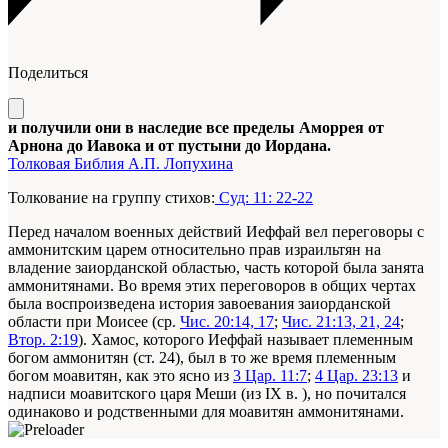
Поделиться
и получили они в наследие все пределы Аморрея от
Арнона до Иавока и от пустыни до Иордана.
Толковая Библия А.П. Лопухина
Толкование на группу стихов:
Суд: 11: 22-22
Перед началом военных действий Иеффай вел переговоры с
аммонитским царем относительно прав израильтян на
владение заиорданской областью, часть которой была занята
аммонитянами. Во время этих переговоров в общих чертах
была воспроизведена история завоевания заиорданской
области при Моисее (ср.
Чис. 20:14, 17
;
Чис. 21:13, 21, 24
;
Втор. 2:19
). Хамос, которого Иеффай называет племенным
богом аммонитян (ст. 24), был в то же время племенным
богом моавитян, как это ясно из
3 Цар. 11:7
;
4 Цар. 23:13
и
надписи моавитского царя Меши (из IX в. ), но почитался
одинаково и родственными для моавитян аммонитянами.