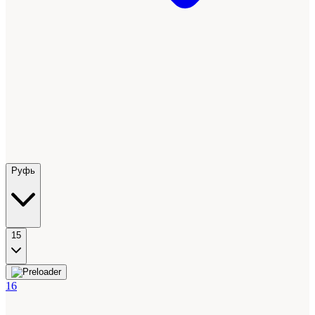
Руфь
15
16