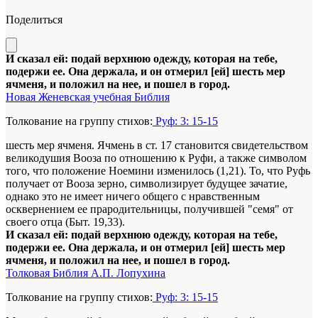
Поделиться
И сказал ей: подай верхнюю одежду, которая на тебе,
подержи ее. Она держала, и он отмерил [ей] шесть мер
ячменя, и положил на нее, и пошел в город.
Новая Женевская учебная Библия
Толкование на группу стихов:
Руф: 3: 15-15
шесть мер ячменя. Ячмень в ст. 17 становится свидетельством
великодушия Вооза по отношению к Руфи, а также символом
того, что положение Ноемини изменилось (1,21). То, что Руфь
получает от Вооза зерно, символизирует будущее зачатие,
однако это не имеет ничего общего с нравственным
осквернением ее прародительницы, получившей "семя" от
своего отца (Быт. 19,33).
И сказал ей: подай верхнюю одежду, которая на тебе,
подержи ее. Она держала, и он отмерил [ей] шесть мер
ячменя, и положил на нее, и пошел в город.
Толковая Библия А.П. Лопухина
Толкование на группу стихов:
Руф: 3: 15-15