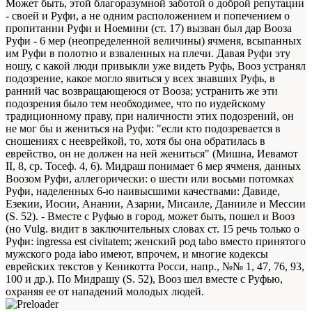
Может быть, этой благоразумной заботой о доброй репутации
- своей и Руфи, а не одним расположением и попечением о
пропитании Руфи и Ноемини (ст. 17) вызван был дар Вооза
Руфи - 6 мер (неопределенной величины) ячменя, всыпанных
им Руфи в полотно и взваленных на плечи. Давая Руфи эту
ношу, с какой люди привыкли уже видеть Руфь, Вооз устранял
подозрение, какое могло явиться у всех знавших Руфь, в
ранний час возвращающеюся от Вооза; устранить же эти
подозрения было тем необходимее, что по иудейскому
традиционному праву, при наличности этих подозрений, он
не мог бы и жениться на Руфи: "если кто подозревается в
сношениях с нееврейкой, то, хотя бы она обратилась в
еврейство, он не должен на ней жениться" (Мишна, Иевамот
II, 8, ср. Тосеф. 4, 6). Мидраш понимает 6 мер ячменя, данных
Воозом Руфи, аллегорически: о шести или восьми потомках
Руфи, наделенных 6-ю наивысшими качествами: Давиде,
Езекии, Иосии, Анании, Азарии, Мисаиле, Данииле и Мессии
(S. 52). - Вместе с Руфью в город, может быть, пошел и Вооз
(но Vulg. видит в заключительных словах ст. 15 речь только о
Руфи: ingressa est civitatem; женский род tabo вместо принятого
мужского рода iabo имеют, впрочем, и многие кодексы
еврейских текстов у Кеникотта Росси, напр., №№ 1, 47, 76, 93,
100 и др.). По Мидрашу (S. 52), Вооз шел вместе с Руфью,
охраняя ее от нападений молодых людей.