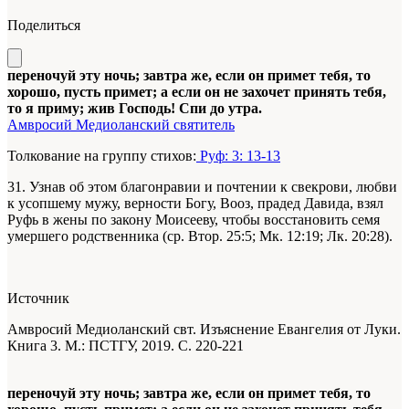
Поделиться
переночуй эту ночь; завтра же, если он примет тебя, то
хорошо, пусть примет; а если он не захочет принять тебя,
то я приму; жив Господь! Спи до утра.
Амвросий Медиоланский святитель
Толкование на группу стихов:
Руф: 3: 13-13
31. Узнав об этом благонравии и почтении к свекрови, любви
к усопшему мужу, верности Богу, Вооз, прадед Давида, взял
Руфь в жены по закону Моисееву, чтобы восстановить семя
умершего родственника (ср. Втор. 25:5; Мк. 12:19; Лк. 20:28).
Источник
Амвросий Медиоланский свт. Изъяснение Евангелия от Луки.
Книга 3. М.: ПСТГУ, 2019. С. 220-221
переночуй эту ночь; завтра же, если он примет тебя, то