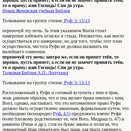
хорошо, пусть примет; а если он не захочет принять тебя,
то я приму; жив Господь! Спи до утра.
Новая Женевская учебная Библия
Толкование на группу стихов:
Руф: 3: 13-13
переночуй эту ночь. За этим указанием Вооза стоит
намерение избежать огласки и стыда. Неизвестно, как могло
осуществиться его намерение, но для того, чтобы этот план
осуществился, чистота Руфи не должна вызывать ни
малейшего сомнения.
переночуй эту ночь; завтра же, если он примет тебя, то
хорошо, пусть примет; а если он не захочет принять тебя,
то я приму; жив Господь! Спи до утра.
Толковая Библия А.П. Лопухина
Толкование на группу стихов:
Руф: 3: 13-13
Расположенный к Руфи и готовый вступить с нею в брак,
зная, равным образом, что и она желает брака именно с ним,
Вооз, однако, настаивает, что это несомненное право Руфи
должно быть осуществлено законным, формальным путем, что
необходимо (всенародно
Руф. 4:1
) предложить взятие Руфи
более близкому родственнику ее, чем Вооз. Мидраш (s. 47) и
раввины (Раши и др.), стоя на букве закона и полагая, что
левиратный брак обязателен был лишь для брата умершего,