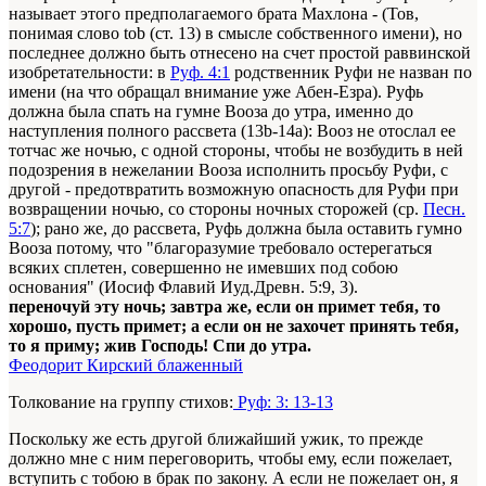
называет этого предполагаемого брата Махлона - (Тов,
понимая слово tob (ст. 13) в смысле собственного имени), но
последнее должно быть отнесено на счет простой раввинской
изобретательности: в
Руф. 4:1
родственник Руфи не назван по
имени (на что обращал внимание уже Абен-Езра). Руфь
должна была спать на гумне Вооза до утра, именно до
наступления полного рассвета (13b-14a): Вооз не отослал ее
тотчас же ночью, с одной стороны, чтобы не возбудить в ней
подозрения в нежелании Вооза исполнить просьбу Руфи, с
другой - предотвратить возможную опасность для Руфи при
возвращении ночью, со стороны ночных сторожей (ср.
Песн.
5:7
); рано же, до рассвета, Руфь должна была оставить гумно
Вооза потому, что "благоразумие требовало остерегаться
всяких сплетен, совершенно не имевших под собою
основания" (Иосиф Флавий Иуд.Древн. 5:9, 3).
переночуй эту ночь; завтра же, если он примет тебя, то
хорошо, пусть примет; а если он не захочет принять тебя,
то я приму; жив Господь! Спи до утра.
Феодорит Кирский блаженный
Толкование на группу стихов:
Руф: 3: 13-13
Поскольку же есть другой ближайший ужик, то прежде
должно мне с ним переговорить, чтобы ему, если пожелает,
вступить с тобою в брак по закону. А если не пожелает он, я