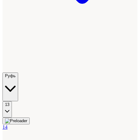
Руфь
13
14