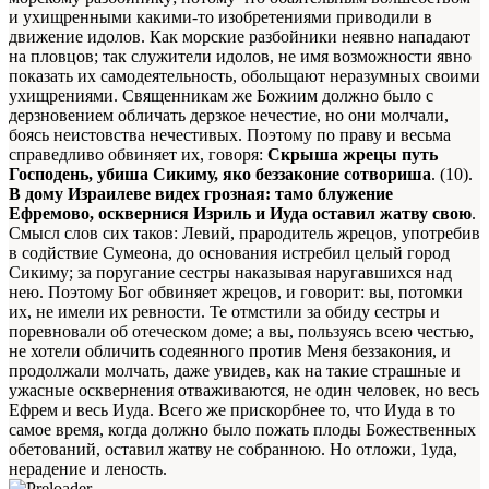
и ухищренными какими-то изобретениями приводили в
движение идолов. Как морские разбойники неявно нападают
на пловцов; так служители идолов, не имя возможности явно
показать их самодеятельность, обольщают неразумных своими
ухищрениями. Священникам же Божиим должно было с
дерзновением обличать дерзкое нечестие, но они молчали,
боясь неистовства нечестивых. Поэтому по праву и весьма
справедливо обвиняет их, говоря:
Скрыша жрецы путь
Господень, убиша Сикиму, яко беззаконие сотвориша
. (10).
В дому Израилеве видех грозная: тамо блужение
Ефремово, осквернися Изриль и Иуда оставил жатву свою
.
Смысл слов сих таков: Левий, прародитель жрецов, употребив
в содйствие Сумеона, до основания истребил целый город
Сикиму; за поругание сестры наказывая наругавшихся над
нею. Поэтому Бог обвиняет жрецов, и говорит: вы, потомки
их, не имели их ревности. Те отмстили за обиду сестры и
поревновали об отеческом доме; а вы, пользуясь всею честью,
не хотели обличить содеянного против Меня беззакония, и
продолжали молчать, даже увидев, как на такие страшные и
ужасные осквернения отваживаются, не один человек, но весь
Ефрем и весь Иуда. Всего же прискорбнее то, что Иуда в то
самое время, когда должно было пожать плоды Божественных
обетований, оставил жатву не собранною. Но отложи, 1уда,
нерадение и леность.