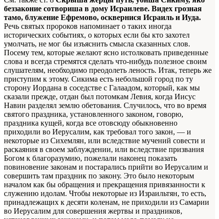
беззаконие сотвориша в дому Исраилеве. Видех грозная
тамо, блужение Ефремово, осквернися Исраиль и Иуда.
Речь святых пророков напоминает о таких иногда
исторических событиях, о которых если бы кто захотел
умолчать, не мог бы изъяснить смысла сказанных слов.
Посему тем, которые желают ясно истолковать приведенные
слова и всегда стремятся сделать что-нибудь полезное своим
слушателям, необходимо преодолеть леность. Итак, теперь же
приступим к этому. Сикима есть небольшой город по ту
сторону Иордана в соседстве с Галаадом, который, как мы
сказали прежде, отдан был потомкам Левия, когда Иисус
Навин разделял землю обетования. Случилось, что во время
святого праздника, установленного законом, говорю,
праздника кущей, когда все отовсюду обыкновенно
приходили во Иерусалим, как требовал того закон, — и
некоторые из Сихемлян, или вследствие мучений совести и
раскаяния в своем заблуждении, или вследствие призвания
Богом к благоразумию, пожелали наконец показать
повиновение законам и постарались прийти во Иерусалим и
совершить там праздник по закону. Это было некоторым
началом как бы обращения и прекращения привязанности к
служению идолам. Чтобы некоторые из Израильтян, то есть,
принадлежащих к десяти коленам, не приходили из Самарии
во Иерусалим для совершения жертвы и праздников,