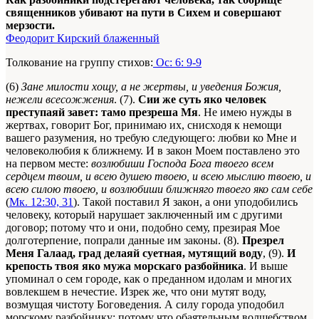
священников убивают на пути в Сихем и совершают
мерзости.
Феодорит Кирский блаженный
Толкование на группу стихов:
Ос: 6: 9-9
(6)
Зане милости хощу, а не жертвы, и уведения Божия,
нежели всесожжения
. (7).
Сии же суть яко человек
преступаяй завет: тамо презреша Мя
. Не имею нужды в
жертвах, говорит Бог, принимаю их, снисходя к немощи
вашего разумения, но требую следующего: любви ко Мне и
человеколюбия к ближнему. И в закон Моем поставлено это
на первом месте:
возлюбиши Господа Бога твоего всем
сердцем твоим, и всею душею твоею, и всею мыслию твоею, и
всею силою твоею, и возлюбиши ближняго твоего яко сам себе
(
Мк. 12:30, 31
). Такой поставил Я закон, а они уподобились
человеку, который нарушает заключенный им с другими
договор; потому что и они, подобно сему, презирая Мое
долготерпение, попрали данные им законы. (8).
Презрел
Меня Галаад, град делаяй суетная, мутящий воду
, (9).
И
крепость твоя яко мужа морскаго разбойника
. И выше
упоминал о сем городе, как о преданном идолам и многих
вовлекшем в нечестие. Изрек же, что они мутят воду,
возмущая чистоту Боговедения. А силу города уподобил
морскому разбойнику; потому что обаятельным волшебством