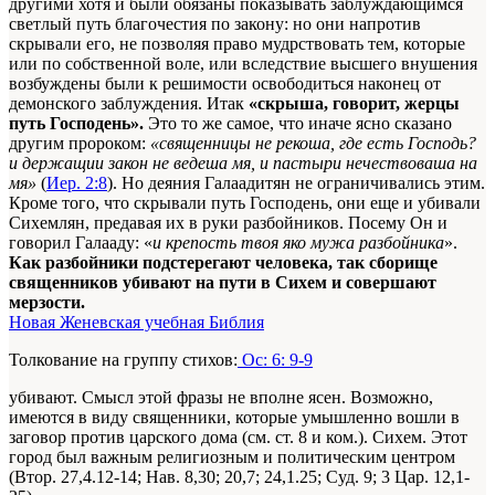
другими хотя и были обязаны показывать заблуждающимся
светлый путь благочестия по закону: но они напротив
скрывали его, не позволяя право мудрствовать тем, которые
или по собственной воле, или вследствие высшего внушения
возбуждены были к решимости освободиться наконец от
демонского заблуждения. Итак
«скрыша, говорит, жерцы
путь Господень».
Это то же самое, что иначе ясно сказано
другим пророком:
«священницы не рекоша, где есть Господь?
и держащии закон не ведеша мя, и пастыри нечествоваша на
мя»
(
Иер. 2:8
). Но деяния Галаадитян не ограничивались этим.
Кроме того, что скрывали путь Господень, они еще и убивали
Сихемлян, предавая их в руки разбойников. Посему Он и
говорил Галааду: «
и крепость твоя яко мужа разбойника
».
Как разбойники подстерегают человека, так сборище
священников убивают на пути в Сихем и совершают
мерзости.
Новая Женевская учебная Библия
Толкование на группу стихов:
Ос: 6: 9-9
убивают. Смысл этой фразы не вполне ясен. Возможно,
имеются в виду священники, которые умышленно вошли в
заговор против царского дома (см. ст. 8 и ком.). Сихем. Этот
город был важным религиозным и политическим центром
(Втор. 27,4.12-14; Нав. 8,30; 20,7; 24,1.25; Суд. 9; 3 Цар. 12,1-