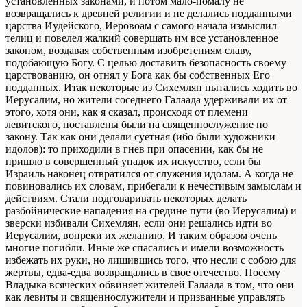
установленных законами, и потом мало-помалу не
возвращались к древней религии и не делались подданными
царства Иудейского, Иеровоам с самого начала измыслил
телиц и повелел жалкий совершать им все установленное
законом, воздавая собственным изобретениям славу,
подобающую Богу. С целью доставить безопасность своему
царствованию, он отнял у Бога как бы собственных Его
подданных. Итак некоторые из Сихемлян пытались ходить во
Иерусалим, но жители соседнего Галаада удерживали их от
этого, хотя они, как я сказал, происходя от племени
левитского, поставлены были на священнослужение по
закону. Так как они делали суетная (ибо были художники
идолов): то приходили в гнев при опасении, как бы не
пришло в совершенный упадок их искусство, если бы
Израиль наконец отвратился от служения идолам. А когда не
повиновались их словам, прибегали к нечестивым замыслам и
действиям. Стали подговаривать некоторых делать
разбойнические нападения на средине пути (во Иерусалим) и
зверски избивали Сихемлян, если они решались идти во
Иерусалим, вопреки их желанию. И таким образом очень
многие погибли. Иные же спасались и имели возможность
избежать их руки, но лишившись того, что несли с собою для
жертвы, едва-едва возвращались в свое отечество. Посему
Владыка всяческих обвиняет жителей Галаада в том, что они
как левиты и священнослужители и призванные управлять