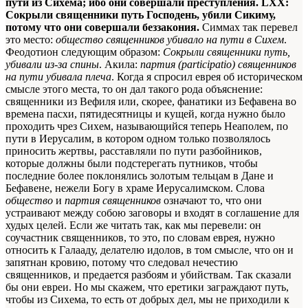
пути из Сихема; ибо они совершали преступления. LХХ:
Сокрыли священники путь Господень, убили Сикиму,
потому что они совершали беззакония.
Симмах так перевел
это место:
общество священников убивало на пути в Сихем
.
Феодотион следующим образом:
Сокрыли священники путь,
убивали из-за спины
. Акила:
партия (participatio) священников
на пути убивала плеча
. Когда я спросил еврея об историческом
смысле этого места, то он дал такого рода объяснение:
священники из Вефиля или, скорее, фанатики из Бефавена во
времена пасхи, пятидесятницы и кущей, когда нужно было
проходить чрез Сихем, называющийся теперь Неаполем, по
пути в Иерусалим, в котором одном только позволялось
приносить жертвы, расставляли по пути разбойников,
которые должны были подстерегать путников, чтобы
последние более поклонялись золотым тельцам в Дане и
Бефавене, нежели Богу в храме Иерусалимском. Слова
общество
и
партия священников
означают то, что они
устраивают между собою заговоры и входят в соглашение для
худых целей. Если же читать так, как мы перевели: он
соучастник священников, то это, по словам
еврея
, нужно
относить к Галааду, делателю идолов, в том смысле, что он и
запятнан кровию, потому что следовал нечестию
священников, и предается разбоям и убийствам. Так сказали
бы они
евреи
. Но мы скажем, что еретики заграждают путь,
чтобы из Сихема, то есть от добрых дел, мы не приходили к