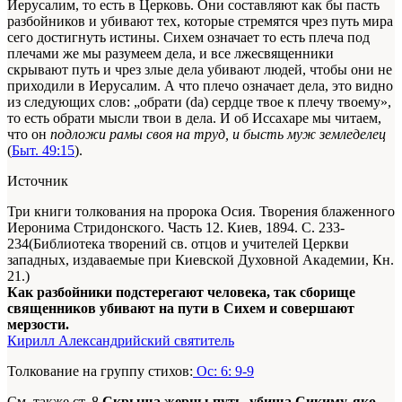
Иерусалим, то есть в Церковь. Они составляют как бы пасть
разбойников и убивают тех, которые стремятся чрез путь мира
сего достигнуть истины. Сихем означает то есть плеча под
плечами же мы разумеем дела, и все лжесвященники
скрывают путь и чрез злые дела убивают людей, чтобы они не
приходили в Иерусалим. А что плечо означает дела, это видно
из следующих слов: „обрати (dа) сердце твое к плечу твоему»,
то есть обрати мысли твои в дела. И об Иссахаре мы читаем,
что он
подложи рамы своя на труд, и бысть муж земледелец
(
Быт. 49:15
).
Источник
Три книги толкования на пророка Осия. Творения блаженного
Иеронима Стридонского. Часть 12. Киев, 1894. С. 233-
234(Библиотека творений св. отцов и учителей Церкви
западных, издаваемые при Киевской Духовной Академии, Кн.
21.)
Как разбойники подстерегают человека, так сборище
священников убивают на пути в Сихем и совершают
мерзости.
Кирилл Александрийский святитель
Толкование на группу стихов:
Ос: 6: 9-9
См. также ст. 8
Скрыша жерцы путь, убиша Сикиму, яко