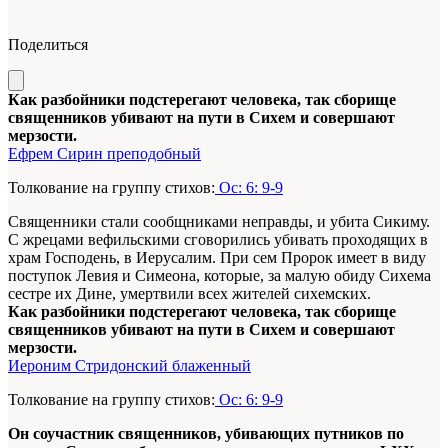
Поделиться
Как разбойники подстерегают человека, так сборище
священников убивают на пути в Сихем и совершают
мерзости.
Ефрем Сирин преподобный
Толкование на группу стихов:
Ос: 6: 9-9
Священники стали сообщниками неправды, и убита Сикиму.
С жрецами вефильскими сговорились убивать проходящих в
храм Господень, в Иерусалим. При сем Пророк имеет в виду
поступок Левия и Симеона, которые, за малую обиду Сихема
сестре их Дине, умертвили всех жителей сихемских.
Как разбойники подстерегают человека, так сборище
священников убивают на пути в Сихем и совершают
мерзости.
Иероним Стридонский блаженный
Толкование на группу стихов:
Ос: 6: 9-9
Он соучастник священников, убивающих путников по