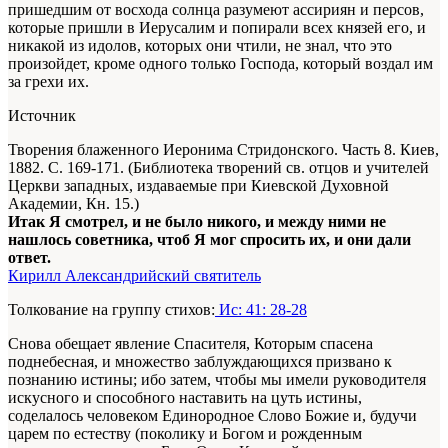
пришедшим от восхода солнца разумеют ассириян и персов,
которые пришли в Иерусалим и попирали всех князей его, и
никакой из идолов, которых они чтили, не знал, что это
произойдет, кроме одного только Господа, который воздал им
за грехи их.
Источник
Творения блаженного Иеронима Стридонского. Часть 8. Киев,
1882. С. 169-171. (Библиотека творений св. отцов и учителей
Церкви западных, издаваемые при Киевской Духовной
Академии, Кн. 15.)
Итак Я смотрел, и не было никого, и между ними не
нашлось советника, чтоб Я мог спросить их, и они дали
ответ.
Кирилл Александрийский святитель
Толкование на группу стихов:
Ис: 41: 28-28
Снова обещает явление Спасителя, Которым спасена
поднебесная, и множество заблуждающихся призвано к
познанию истины; ибо затем, чтобы мы имели руководителя
искусного и способного наставить на цуть истины,
соделалось человеком Единородное Слово Божие и, будучи
царем по естеству (поколику и Богом и рожденным