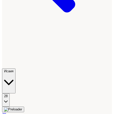
Исаия
28