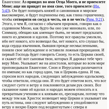
Евангелии:
Аз приидох во имя Отца Моего, и не приемлете
Мене; аще ин приидет во имя свое, того приемлете
(
Ин.
5:43
). Он будет попирать князей и сановников и мирское
высокомерие, и будут подчинены ему, как глина горшечнику,
чтобы
сотворити ов сосуд в честь, ов в не честь
(
Рим. 9:21
).
Этого, о чем Я, согласно с обычаем пророков, говорю как о
содеянном Мною, как будто бы оно уже миновало, или, по
Симмаху, обещаю как
имеющее быть
, не может предсказать
никто из демонов и идолов. Поэтому все оракулы умолкли,
ибо нет никого, кто возвещал бы, нет никого, кто слушал бы,
кода сердца язычников, бывшия прежде несмысленными,
поняли свое заблуждение и оставили ложныя прорицания. И
первый Господь будет говорить Сиону, то есть Церкви своей,
и скажет ей: вот сыновья твои, которых Я даровал тебе чрез
веру Мою. Указывает же на апостолов, которые во всем мире
проповедывали Евангелие. Сион и Иерусалим различаются
по именам; но как город один, так и Церковь едина. И так,
спросим всех народов, следующих заблуждению идольскому,
чтобы ответили, откуда они. И это будет ответом всех, что все
следуют суете и ветру и поклоняются делам рук своих. Все
сказанное нами об идолах и народах можем относить и к
превратным учениям и к князьям их, ересиархам, потому что
между тем как Христос возвещает мир Церкви и указывает им
путь истины, они следуют заблуждению и уподобляются
ветру и вихрю Евреи под воздвигнутым с севера и