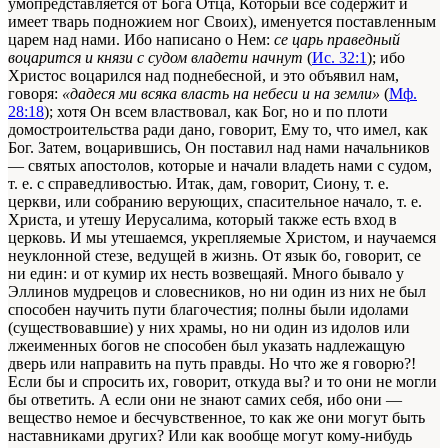
умопредставляется от Бога Отца, Который все содержит и
имеет тварь подножием ног Своих), именуется поставленным
царем над нами. Ибо написано о Нем:
се царь праведный
воцарится и князи с судом владети начнут
(
Ис. 32:1
); ибо
Христос воцарился над поднебесной, и это объявил нам,
говоря:
«дадеся ми всяка власть на небеси и на земли»
(
Мф.
28:18
); хотя Он всем властвовал, как Бог, но и по плоти
домостроительства ради дано, говорит, Ему то, что имел, как
Бог. Затем, воцарившись, Он поставил над нами начальников
— святых апостолов, которые и начали владеть нами с судом,
т. е. с справедливостью. Итак, дам, говорит, Сиону, т. е.
церкви, или собранию верующих, спасительное начало, т. е.
Христа, и утешу Иерусалима, который также есть вход в
церковь. И мы утешаемся, укрепляемые Христом, и научаемся
неуклонной стезе, ведущей в жизнь. От язык бо, говорит, се
ни един: и от кумир их несть возвещаяй. Много бывало у
Эллинов мудрецов и словесников, но ни один из них не был
способен научить пути благочестия; полны были идолами
(существовавшие) у них храмы, но ни один из идолов или
лжеименных богов не способен был указать надлежащую
дверь или направить на путь правды. Но что же я говорю?!
Если бы и спросить их, говорит, откуда вы? и то они не могли
бы ответить. А если они не знают самих себя, ибо они —
вещество немое и бесчувственное, то как же они могут быть
наставниками других? Или как вообще могут кому-нибудь