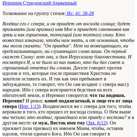
Иероним Стридонский блаженный
Толкование на группу стихов:
Ис: 41: 28-28
Воздвиг
его
с севера, и он приидет от восхода солнца; будет
призывать (или призвал) имя Мое и приведет сановников как
грязь и как горшечник, топчущий (или топтал) глину. Кто
возвестил изначала, чтобы нам знать, и от основания, чтобы
мы могли сказать: "Он правдив". Нет ни возвещающаго, ни
предсказывающаго, ни слушающаго слова ваши. Он первый
скажет Сиону: вот они, и дам Иерусалиму благовестника. И
посмотрел Я, и не было из них никого, кто бы дал совет и
спрошенный ответил бы словом.
Доселе говорит против
идолов и тех, которые после пришествия Христова не
захотели оставить их. И так как они пребывают в
заблуждении, то говорит, что Он сам воздвиг с севера массу
народов. Ибо с севера возгораются бедствия на всех
обитателей земли, и Иеремии говорится:
что ты видиши,
Иеремия?
И рекох:
коноб поджигаемый, и лице его от лица
севера
(
Иер. 1:13
). Воздвигаются же с севера для того, чтобы
веровали в того, кто пришел от восхода солнца. О Нем выше
мы читали:
кто воздвиг, праведнаго
или
правду с востока?
и в
другом месте:
се муж, Восток имя ему
(
Зах. 6:12
). Он
призовет (или призвал) их именем Моим, чтобы, оставив
идолов, чтили единаго Бога. Ибо Он сам говорит в