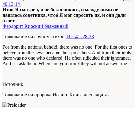
40:13-14
).
Итак Я смотрел, и не было никого, и между ними не
нашлось советника, чтоб Я мог спросить их, и они дали
ответ.
Феодорит Кирский блаженный
Толкование на группу стихов:
Ис: 41: 28-28
For from the nations, behold, there was no one. For the first ones to
believe from the Jews became their preachers. And from their idols
there was no one who declared. He often ridiculed their ignorance.
And if I ask them: Where are you from? they will not answer me
Источник
Толкование на пророка Исаию. Книга двенадцатая