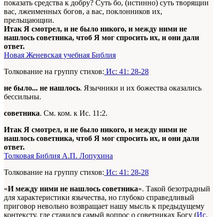
показать средства к добру? Суть бо, (истинно) суть творящии
вас, лжеименных богов, а вас, поклонников их,
прельщающии.
Итак Я смотрел, и не было никого, и между ними не
нашлось советника, чтоб Я мог спросить их, и они дали
ответ.
Новая Женевская учебная Библия
Толкование на группу стихов:
Ис: 41: 28-28
не было... не нашлось
. Язычники и их божества оказались
бессильны.
советника
. См. ком. к Ис. 11:2.
Итак Я смотрел, и не было никого, и между ними не
нашлось советника, чтоб Я мог спросить их, и они дали
ответ.
Толковая Библия А.П. Лопухина
Толкование на группу стихов:
Ис: 41: 28-28
«
И между ними не нашлось советника
». Такой безотрадный
для характеристики язычества, но глубоко справедливый
приговор невольно возвращает нашу мысль к предыдущему
контексту, где ставился самый вопрос о советниках Богу (
Ис.