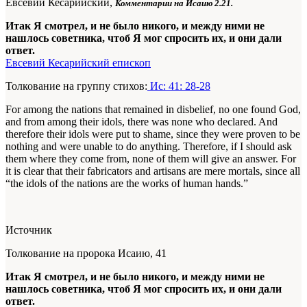
Евсевий Кесарийский,
Комментарии на Исаию 2.21.
Итак Я смотрел, и не было никого, и между ними не
нашлось советника, чтоб Я мог спросить их, и они дали
ответ.
Евсевий Кесарийский епископ
Толкование на группу стихов:
Ис: 41: 28-28
For among the nations that remained in disbelief, no one found God,
and from among their idols, there was none who declared. And
therefore their idols were put to shame, since they were proven to be
nothing and were unable to do anything. Therefore, if I should ask
them where they come from, none of them will give an answer. For
it is clear that their fabricators and artisans are mere mortals, since all
“the idols of the nations are the works of human hands.”
Источник
Толкование на пророка Исаию, 41
Итак Я смотрел, и не было никого, и между ними не
нашлось советника, чтоб Я мог спросить их, и они дали
ответ.