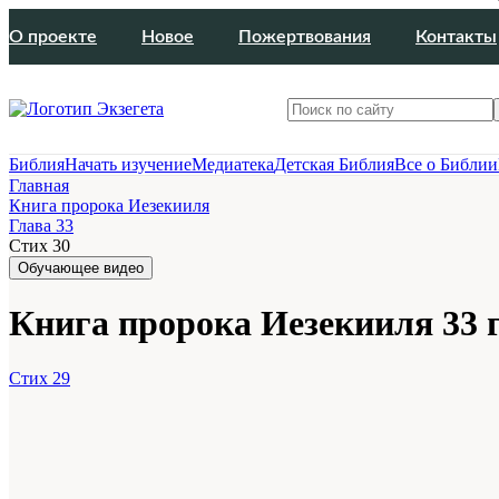
О проекте
Новое
Пожертвования
Контакты
Библия
Начать изучение
Медиатека
Детская Библия
Все о Библии
Главная
Книга пророка Иезекииля
Глава 33
Стих 30
Обучающее видео
Книга пророка Иезекииля 33 г
Стих 29