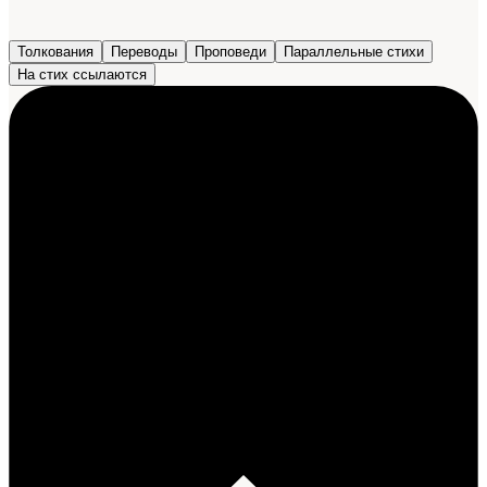
Толкования
Переводы
Проповеди
Параллельные стихи
На стих ссылаются