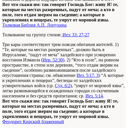
Вот что скажи им: так говорит Господь Бог: живу Я! те,
которые на местах разоренных, падут от меча; а кто в
поле, того отдам зверям на съедение; а которые в
укреплениях и пещерах, те умрут от моровой язвы.
Толковая Библия А.П. Лопухина
Толкование на группу стихов:
Иез: 33: 27-27
Три кары соответствуют трем поясам обитания жителей. 1)
“Те, которые на местах разоренных”, должно быть в
Иерусалиме, “падут от меча” халдейского при усмирении
восстания Измаила (
Иер. 52:30
). 2) “Кто в поле”, на ровном
пространстве, в степи или деревнях, “того отдам зверям на
съедение”, особенно размножившимся после халдейского
опустошения страны; см. объяснение
Иез. 5:17. 3
) “А которые
в укреплениях и пещерах”, беглецы от халдейских
усмирительных войск (ср.
Суд. 6:2
), “умрут от моровой язвы”,
легко развивающейся в осажденных городах со скученным
населением и без средств пропитания; ср.
Иез. 5:14
.
Вот что скажи им: так говорит Господь Бог: живу Я! те,
которые на местах разоренных, падут от меча; а кто в
поле, того отдам зверям на съедение; а которые в
укреплениях и пещерах, те умрут от моровой язвы.
Феодорит Кирский блаженный