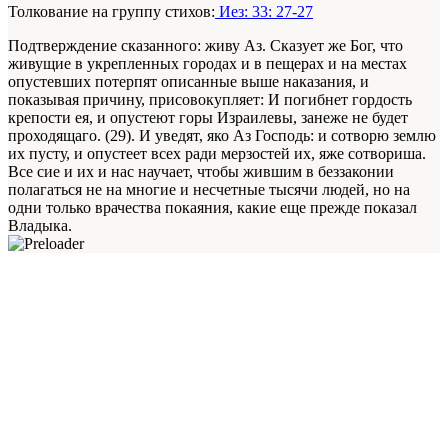
Толкование на группу стихов:
Иез: 33: 27-27
Подтверждение сказанного: живу Аз. Сказует же Бог, что
живущие в укрепленных городах и в пещерах и на местах
опустевших потерпят описанные выше наказания, и
показывая причину, присовокупляет: И погибнет гордость
крепости ея, и опустеют горы Израилевы, занеже не будет
проходящаго. (29). И уведят, яко Аз Господь: и сотворю землю
их пусту, и опустеет всех ради мерзостей их, яже сотвориша.
Все сие и их и нас научает, чтобы жившим в беззаконии
полагаться не на многие и несчетные тысячи людей, но на
одни только врачества покаяния, какие еще прежде показал
Владыка.