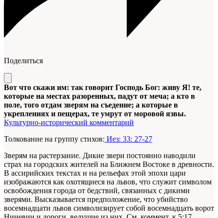
Поделиться
Вот что скажи им: так говорит Господь Бог: живу Я! те,
которые на местах разоренных, падут от меча; а кто в
поле, того отдам зверям на съедение; а которые в
укреплениях и пещерах, те умрут от моровой язвы.
Культурно-исторический комментарий
Толкование на группу стихов:
Иез: 33: 27-27
Зверям на растерзание. Дикие звери постоянно наводили
страх на городских жителей на Ближнем Востоке в древности.
В ассирийских текстах и на рельефах этой эпохи цари
изображаются как охотящиеся на львов, что служит символом
освобождения города от бедствий, связанных с дикими
зверями. Высказывается предположение, что убийство
восемнадцати львов символизирует собой восемнадцать ворот
Ниневии и дороги, ведущие из них. См. коммент. к 5:17.